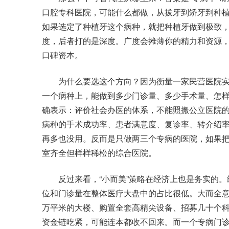
口腔专科医院，可能什么都做，从拔牙到矫牙到种植
如果选定了种植牙这个病种，就把种植牙做到极致
度，后者打的是深度。广度会摊薄你的精力和资源
口碑资本。
为什么要选这个方向？因为衡量一家民营医院实
一个病种上，能做到多少门诊量、多少手术量、怎
确表示：评价社会办医的体系，不能照搬公立医院
病种的手术成功率、患者满意度、复诊率、转介绍
再多也没用。反而是只做两三个专病的医院，如果
室齐全但样样稀松的综合医院。
反过来看，“小而美”策略在经济上也是务实的。
位和门诊量在整体医疗大盘中的占比很低。大而全
万平米的大楼、购置全套高精尖设备、招募几十个
资金链吃紧，可能连本都收不回来。而一个专病门