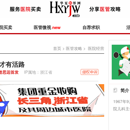
院买卖
医管微视
new
自荐求职
首页
>
医管攻略
> 医院经营
”才有活路
曾思远首发
IP属地：浙江省
简介
1967
院儿科主