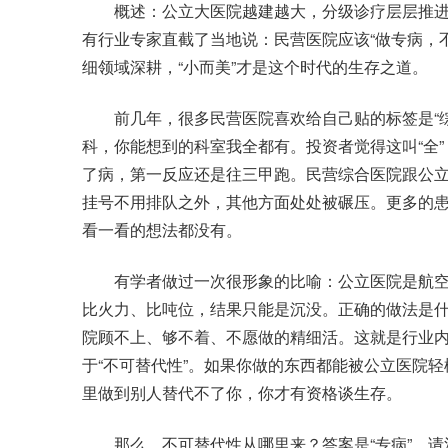
概述：公立大医院越建越大，分级诊疗层层推进，
有行业专家直截了当地说：民营医院应该“做专病，
细领域深耕，“小而美”才是这个时代的生存之道。
前几年，很多民营医院喜欢给自己贴的标签是“综
科，你能想到的科室我全都有。投资者觉得这叫“全”
了病，第一反应还是往三甲跑。民营综合医院跟公
挂号不用排队之外，其他方面处处被碾压。更多的
看一看的想法都没有。
有学者做过一次很形象的比喻：公立医院是航空
比火力、比吨位，结果只能是沉没。正确的做法是
院顾不上、够不着、不愿做的精细活。这就是行业
于“不可替代性”。如果你做的东西都能被公立医院
里做到别人替代不了你，你才有资格谈生存。
那么，不可替代性从哪里来？答案是“专病”。请注