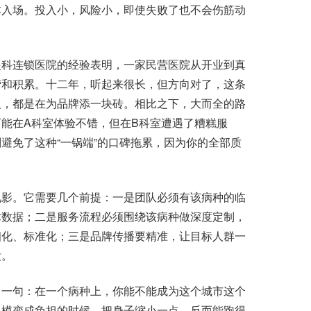
本入场。投入小，风险小，即使失败了也不会伤筋动
科连锁医院的经验表明，一家民营医院从开业到真
营和积累。十二年，听起来很长，但方向对了，这条
人，都是在为品牌添一块砖。相比之下，大而全的路
能在A科室体验不错，但在B科室遭遇了糟糕服
避免了这种“一锅端”的口碑拖累，因为你的全部质
影。它需要几个前提：一是团队必须有该病种的临
术数据；二是服务流程必须围绕该病种做深度定制，
细化、标准化；三是品牌传播要精准，让目标人群一
没。
一句：在一个病种上，你能不能成为这个城市这个
规模变成负担的时候，把身子缩小一点，反而能跑得