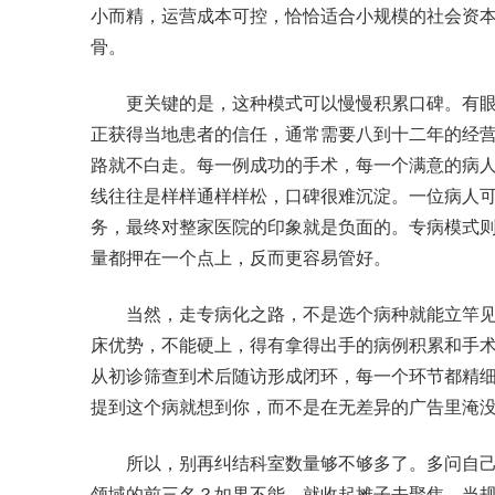
小而精，运营成本可控，恰恰适合小规模的社会资
骨。
更关键的是，这种模式可以慢慢积累口碑。有眼
正获得当地患者的信任，通常需要八到十二年的经
路就不白走。每一例成功的手术，每一个满意的病
线往往是样样通样样松，口碑很难沉淀。一位病人可
务，最终对整家医院的印象就是负面的。专病模式则
量都押在一个点上，反而更容易管好。
当然，走专病化之路，不是选个病种就能立竿见
床优势，不能硬上，得有拿得出手的病例积累和手
从初诊筛查到术后随访形成闭环，每一个环节都精
提到这个病就想到你，而不是在无差异的广告里淹
所以，别再纠结科室数量够不够多了。多问自己
领域的前三名？如果不能，就收起摊子去聚焦。当