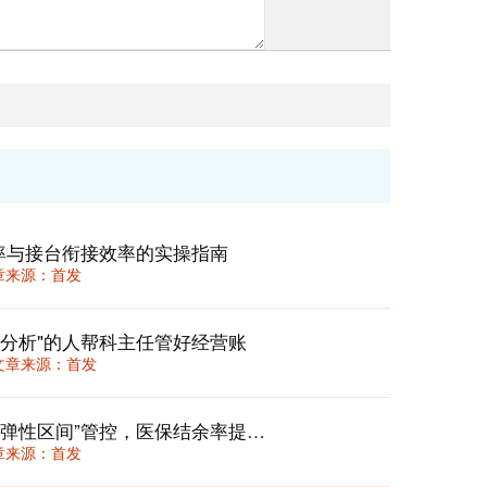
率与接台衔接效率的实操指南
 文章来源：首发
分析"的人帮科主任管好经营账
36 文章来源：首发
门诊次均费用动态校准机制：用“三档弹性区间”管控，医保结余率提升12%还不丢患者
 文章来源：首发