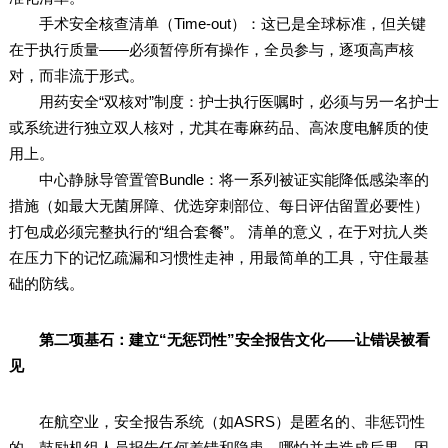
手术安全核查清单（Time-out）：这已是全球标准，但关键
在于执行质量——必须暂停所有操作，全员参与，逐项高声核
对，而非流于形式。
用药安全“双核对”制度：护士执行医嘱时，必须与另一名护士
或系统进行独立双人核对，尤其在毒麻药品、高浓度电解质的使
用上。
中心静脉导管置管Bundle：将一系列被证实能降低感染率的
措施（如最大无菌屏障、优选穿刺部位、每日评估留置必要性）
打包成必须完整执行的“组合套餐”。 清单的意义，在于对抗人类
在压力下的记忆疏漏和习惯性走神，用最简单的工具，守住最基
础的防线。
第二项基石：建立“无惩罚性”安全报告文化——让错误被看
见
在航空业，安全报告系统（如ASRS）是匿名的、非惩罚性
的，鼓励机组人员报告任何差错和隐患，哪怕并未造成后果。因