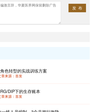
发 布
完成角色转型的实战训练方案
11 文章来源：首发
RG/DIP下的生存账本
44 文章来源：首发
医院“周清月结”行政成本挤水法：不砍一线人员编制，3个月把行政隐性开支压降15%