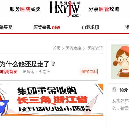
院买卖
医管微视
new
自荐求职
首页
>
医管攻略
> 医院管理
为什么他还是走了？
陈昕禹首发
IP属地：湖南省
简介
从事妇产
的，都记