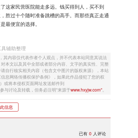
了这家民营医院能走多远。钱买得到人，买不到
生，胜过十个随时准备跳槽的高手。而那些真正走通
而是最便宜的选择。
工具辅助整理
 ，其内容仅代表作者个人观点，并不代表本站同意其说法
，对本文以及其中全部或者部分内容、文字的真实性、完整
并请自行核实相关内容（包含文中图片的版权来源），本站
《信息网络传播权保护条例》，如果此作品侵犯了您的权
钮）或将本侵权页面网址发送邮件到
迎网友参与讨论及转载，但务必注明"来源于
www.hxyjw.com"
。
此信息
已有
0
人评论