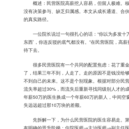
概述：民营医院高薪挖人容易，但留人极难。核
没有决策参与、缺乏归属感。本文从成长通道、合
的真实路径。
一位院长说过一句很扎心的话：“你以为多发十万
东西’，你连反驳的底气都没有。”在民营医院，高
待下去。
很多民营医院有一个共同的配置焦虑：花了重金
了，结果三年不到，人走了。走的原因不是钱没给
不到自己的未来。这不是个别现象。根据对部分民
流失率超过30%，而流失后重新寻找同级别人才的
年薪50万的医生换成一个年薪60万的新人，中间
失远远超过那10万块的差额。
先拆解一下，为什么民营医院的医生容易走。第
有明确的晋升阶梯：住院医师→主治医师→副主任