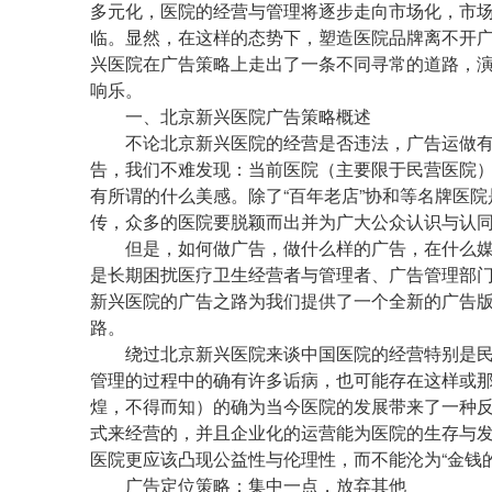
多元化，医院的经营与管理将逐步走向市场化，市
临。显然，在这样的态势下，塑造医院品牌离不开
兴医院在广告策略上走出了一条不同寻常的道路，
响乐。
一、北京新兴医院广告策略概述
不论北京新兴医院的经营是否违法，广告运做有
告，我们不难发现：当前医院（主要限于民营医院
有所谓的什么美感。除了“百年老店”协和等名牌医
传，众多的医院要脱颖而出并为广大公众认识与认
但是，如何做广告，做什么样的广告，在什么媒
是长期困扰医疗卫生经营者与管理者、广告管理部
新兴医院的广告之路为我们提供了一个全新的广告
路。
绕过北京新兴医院来谈中国医院的经营特别是民
管理的过程中的确有许多诟病，也可能存在这样或
煌，不得而知）的确为当今医院的发展带来了一种
式来经营的，并且企业化的运营能为医院的生存与
医院更应该凸现公益性与伦理性，而不能沦为“金钱的
广告定位策略：集中一点，放弃其他