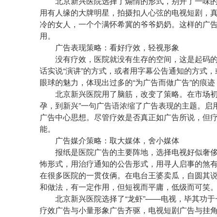
北京新兴医院选择了煽情的形式，别开了一味的
用有人缘的大牌明星，拍摄扣人心弦的电视短剧，
冷的女人，一个个满怀希冀的爷爷奶奶。这样的广
用。
广告表现策略：看好疗效，轻视形象
没有疗效，医院就没有生存的空间，这是起码的
话实说“演讲”的方式，或者用字幕公告通知的方式
眼球的魅力，体现出过多的“为广告而做广告”的痕
北京新兴医院用了脑筋，改变了策略。在市场初期
孕，到新兴”一句广告语浓缩了广告表现的主题。启
广告中心思想。尽管疗效是否真正如广告所说，但
能。
广告媒介策略：取大媒体，舍小媒体
报纸是医院广告的主要阵地，选择电视好似奢侈
怖形式，用治疗通知的公告形式，用寻人启事的煞
在很多医院的一贯伎俩。在电台王婆卖瓜，自圆其说
和做法，有一定作用，但短视而平庸，低级而可笑
北京新兴医院选择了“龙虾”——电视，毕其功于
疗效广告与小量形象广告齐驱，电视短剧广告与挂