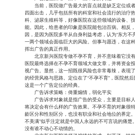
当前，医院做广告最大的盲点就是缺乏定位或者定
四面出击，几乎包括所有的科室和社会流行的治疗
科、泌尿生殖科等，好像医院在这些领域的设备、
能。因此，给患者的印象是医院能包治百病。相反
因，是因为医院多半从自身利益考虑，认为“东方不
一两个领域会面临巨大的风险。但事与愿违，在这
挥出广告的真正作用。
北京新兴医院专做不孕不育，并不意味着它没有
医院最终选择在不孕不育领域大做文章，并将资金
视广告。显然，这一招既很风险也非常毒辣，表现
的经营风格与思路。定位在了“不孕不育”，医院然
这是一个广告定位的经典。
广告诉求策略：倚重煽情，弱化平实
广告诉求对象就是指广告的受众，主要是目标人
将决定会有什么样的广告效果。不孕不育的对象很
龄区分和性别区分，也没有职业和社会地位的界定。
不美满”似乎注定就是中国人永远的不可言说的痛楚
没有谁不动心不动情的。