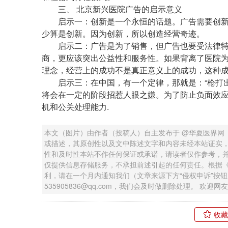
三、 北京新兴医院广告的启示意义
启示一：创新是一个永恒的话题。广告需要创新
少算是创新。因为创新，所以创造经营奇迹。
启示二：广告是为了销售，但广告也要受法律特
商，更应该突出公益性和服务性。如果背离了医院
理念，经营上的成功不是真正意义上的成功，这种
启示三：在中国，有一个定律，那就是：“枪打出
将会在一定的阶段招惹人眼之嫌。为了防止负面效
机和公关处理能力.
本文（图片）由作者（投稿人）自主发布于 @华夏医界网
或描述，其原创性以及文中陈述文字和内容未经本站证实
性和及时性本站不作任何保证或承诺，请读者仅作参考，
仅提供信息存储服务，不承担前述引起的任何责任。根据
利，请在一个月内通知我们（文章来源下方“侵权申诉”按
535905836@qq.com，我们会及时做删除处理。 欢
收藏