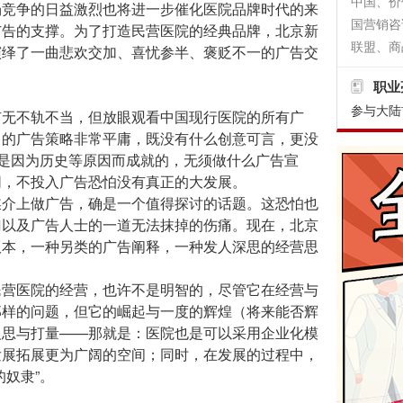
中国、价
场竞争的日益激烈也将进一步催化医院品牌时代的来
国营销咨
广告的支撑。为了打造民营医院的经典品牌，北京新
联盟、商
演绎了一曲悲欢交加、喜忧参半、褒贬不一的广告交
职业
参与大陆
无不轨不当，但放眼观看中国现行医院的所有广
）的广告策略非常平庸，既没有什么创意可言，更没
院是因为历史等原因而成就的，无须做什么广告宣
同，不投入广告恐怕没有真正的大发展。
介上做广告，确是一个值得探讨的话题。这恐怕也
门以及广告人士的一道无法抹掉的伤痛。现在，北京
版本，一种另类的广告阐释，一种发人深思的经营思
营医院的经营，也许不是明智的，尽管它在经营与
那样的问题，但它的崛起与一度的辉煌（将来能否辉
反思与打量——那就是：医院也是可以采用企业化模
发展拓展更为广阔的空间；同时，在发展的过程中，
奴隶”。