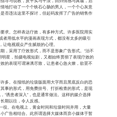
指导与说教，反平实与平淡，回归情感与真诚，启
真情地打动了一个个铁石心肠的男人，一个个心灰意
告是否违法这里不探讨，但起码发挥了广告的销售作
要求。怎样表达疗效，有多种方式。许多医院用实
，或者用低水平的漫画表现方式，都没有太多的吸引
迹，让电视观众产生腻烦的心理。
，采用了疗效形式，而不是形象广告形式。“治不
用明星，拍摄电视短剧，又都始终贯彻了表现疗效的
疗效的表现可谓淋漓尽致，让患者心急火燎，欲罢不
许多。在报纸的垃圾版面用大字而且黑底反白的恐
有其事的形式，用免费挂号、打折检查的形式，是现
，“诱患者深入”，也是通常做法。这样的媒介选择
。长期以往，令人反感。
一役。在电视上，黄金时间和垃圾时间并用，大量
角小广告相结合。此所谓选择大媒体而弃小媒体于暂