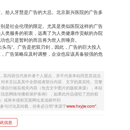
。拾人牙慧是广告的大忌。北京新兴医院的广告多
别是社会伦理的限定。尤其是类似医院这样的广告
为人类服务的初衷，远离了为人类健康作贡献的办院
成功也只是暂时的而且将为世人所唾弃。
头鸟”。广告是把双刃剑，因此，广告的巨大投入
应，广告策略应及时调整，企业也应该具备较强的危
 ，其内容仅代表作者个人观点，并不代表本站同意其说法
，对本文以及其中全部或者部分内容、文字的真实性、完整
并请自行核实相关内容（包含文中图片的版权来源），本站
《信息网络传播权保护条例》，如果此作品侵犯了您的权
钮）或将本侵权页面网址发送邮件到
迎网友参与讨论及转载，但务必注明"来源于
www.hxyjw.com"
。
此信息