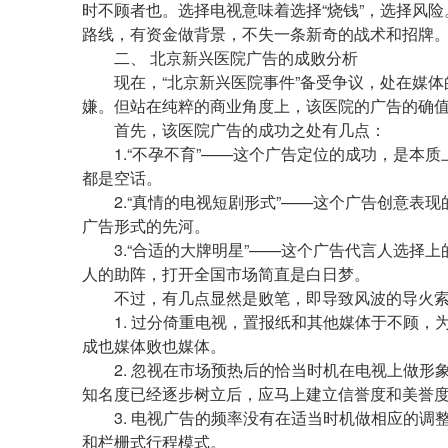
时不顾者也。选择电视意味着选择“烧钱”，选择风
路线，有资金做背景，不失一条新奇的战术和招牌
二、 北京新兴医院广告的成败分析
现在，“北京新兴医院事件”备受争议，处在媒体
嫌。但站在纯粹的商业角度上，该医院的广告的确
首先，该医院广告的成功之处有几点：
1.“不孕不育”——这个广告定位的成功，是本质
都是空话。
2.“真情的电视短剧形式”——这个广告创意表现
广告形式的先河。
3.“合适的大牌明星”——这个广告代言人选择上
人的助阵，打开全国市场简直是白日梦。
不过，有几点显然是败笔，即导致风波的导火
1. 过分倚重电视，置报纸和其他媒体于不顾，
成也媒体败也媒体。
2. 忽视在市场预热后的恰当时机在电视上做形
知名度已经逐步树立后，应马上建立信誉度和美誉
3. 电视广告的频率没有在适当时机做相应的调
和栏栅式行程模式。