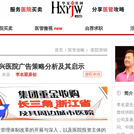
院买卖
医管微视
new
自荐求职
首页
>
医管攻略
> 医院营销
新兴医院广告策略分析及其启示
来源：
李名梁原创
简介
李名梁先
曾经供职
公司及著
问。中国
管理体制改革的开展与深入，以及医院投资主体的