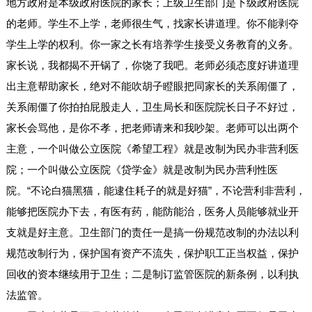
地方政府是本级政府医院的家长；上级卫生部门是下级政府医院
的老师。学生不上学，老师很生气，找家长讲道理。你不能剥夺
学生上学的权利。你一家之长有培养学生接受义务教育的义务。
家长说，我都揭不开锅了，你饶了我吧。老师必须态度好讲道理
出主意帮助家长，绝对不能吹胡子瞪眼把同家长的关系闹僵了，
关系闹僵了你拍拍屁股走人，卫生局长和医院院长日子不好过，
家长会骂他，是你不孝，把老师请来和我吵架。老师可以出两个
主意，一个叫做公立医院《希望工程》就是改制为民办非营利医
院；一个叫做公立医院《贷学金》就是改制为民办营利性医
院。“不论白猫黑猫，能逮住耗子的就是好猫”，不论营利非营利，
能够把医院办下去，有医有药，能防能治，医务人员能够就业开
支就是好主意。卫生部门的责任一是搞一份规范改制的办法以利
规范改制行为，保护国有资产不流失，保护职工正当权益，保护
回收的资本继续用于卫生；二是制订监管医院的新条例，以利执
法监管。