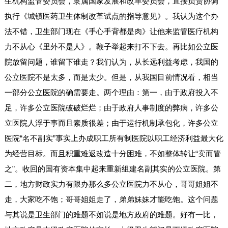
生机构监管委员会，隶属国家发展和改革委员会，直接负责协调
执行《城镇医药卫生体制改革试点的指导意见》。我认为这个办
法不错，卫生部门现在《手心手背都是肉》让他来监管医疗机构
力不从心《里外不是人》。鞭子举起来打不下去。再比如公立医
院放留问题，谁留下谁走？我们认为，从长远利益考虑，我国的
公立医院不是太多，而是太少。但是，从我国目前情况看，相当
一部分公立医院的确需要走。两个理由：第一，由于政府投入不
足，许多公立医院破破烂烂；由于政府人事制度的弊病，许多公
立医院人浮于事而且素质很差；由于运行机制承包化，许多公立
医院“名不副实”事实上办成职工所有制医院以职工经济利益最大化
为经营目标。而且积重难返改造十分困难，不如整体转让“卖而管
之”。收回的国有资本集中起来重新组建名副其实的公立医院。第
二，地方财政实力有限办那么多公立医院力不从心，哥哥姐姐不
走，大家吃不饱；哥哥姐姐走了，弟弟妹妹才能吃饱。这个问题
与其说是卫生部门的难题不如说是地方政府的难题。好有一比，