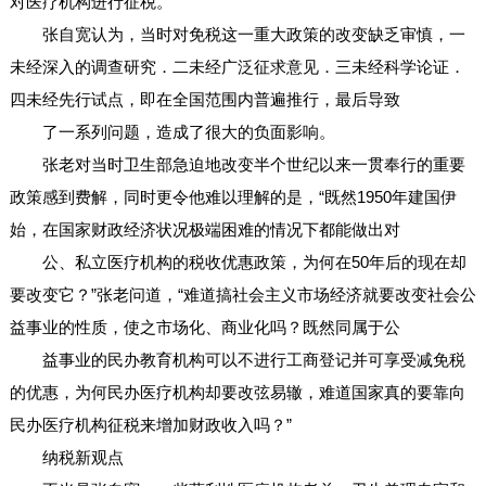
对医疗机构进行征税。
张自宽认为，当时对免税这一重大政策的改变缺乏审慎，一
未经深入的调查研究．二未经广泛征求意见．三未经科学论证．
四未经先行试点，即在全国范围内普遍推行，最后导致
了一系列问题，造成了很大的负面影响。
张老对当时卫生部急迫地改变半个世纪以来一贯奉行的重要
政策感到费解，同时更令他难以理解的是，“既然1950年建国伊
始，在国家财政经济状况极端困难的情况下都能做出对
公、私立医疗机构的税收优惠政策，为何在50年后的现在却
要改变它？”张老问道，“难道搞社会主义市场经济就要改变社会公
益事业的性质，使之市场化、商业化吗？既然同属于公
益事业的民办教育机构可以不进行工商登记并可享受减免税
的优惠，为何民办医疗机构却要改弦易辙，难道国家真的要靠向
民办医疗机构征税来增加财政收入吗？”
纳税新观点