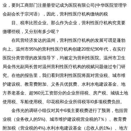
业，要到工商部门注册册登记成为医院有限公司(中华医院管理学
会副会长于宗河语），因此，营利性医疗机构缴纳的税
目、税率比照企业。那么作为企业，营利性医疗机构究竟要
缴哪些税，又分别有多少呢？
在民营经济发达的温州，营利性医疗机构的发展可谓是蓬勃
向上。温州市95%的营利性医疗机构创建20世纪90年代，在实行
医院分类管理的政策指导下，均被定为营利性医院。温州市卫生
局金伟光副局长曾对温州营利性医疗机构的税赋问题做过专门研
究。在他的报告里，我们看到营利性医院将面对营业税、城市维
护建设税、教育费附加、义务兵优抚费、水利水电建设基金、地
方养老基金、超960元工资部分的企业所得税、房产税、城镇土地
使用税、车船使用税、印花税和企业所得税等I0多项税费负担。
金伟光的调研小组仅对其中6项主要税费进行了预测，包括营
业税（业务收人的5%)、城市维护建设税营业税的7％）、教育费
附加税（营业税的4%).水利水电建设基金（总收人的1‰）、地方