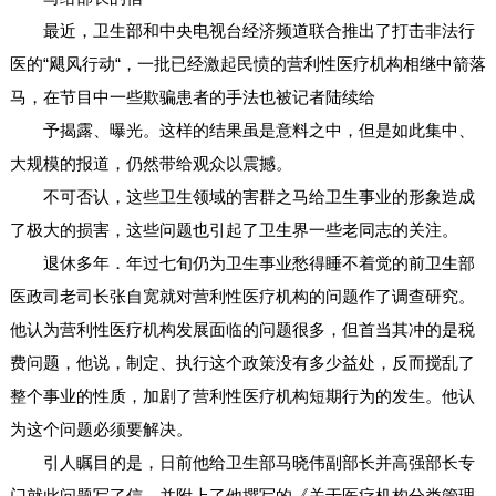
最近，卫生部和中央电视台经济频道联合推出了打击非法行
医的“飓风行动“，一批已经激起民愤的营利性医疗机构相继中箭落
马，在节目中一些欺骗患者的手法也被记者陆续给
予揭露、曝光。这样的结果虽是意料之中，但是如此集中、
大规模的报道，仍然带给观众以震撼。
不可否认，这些卫生领域的害群之马给卫生事业的形象造成
了极大的损害，这些问题也引起了卫生界一些老同志的关注。
退休多年．年过七旬仍为卫生事业愁得睡不着觉的前卫生部
医政司老司长张自宽就对营利性医疗机构的问题作了调查研究。
他认为营利性医疗机构发展面临的问题很多，但首当其冲的是税
费问题，他说，制定、执行这个政策没有多少益处，反而搅乱了
整个事业的性质，加剧了营利性医疗机构短期行为的发生。他认
为这个问题必须要解决。
引人瞩目的是，日前他给卫生部马晓伟副部长并高强部长专
门就此问题写了信，并附上了他撰写的《关于医疗机构分类管理