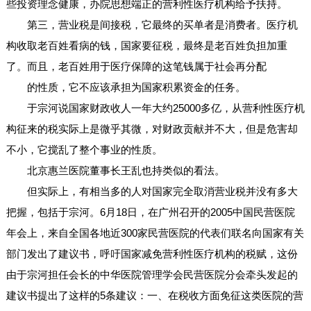
些投资理念健康，办院思想端正的营利性医疗机构给予扶持。
第三，营业税是间接税，它最终的买单者是消费者。医疗机
构收取老百姓看病的钱，国家要征税，最终是老百姓负担加重
了。而且，老百姓用于医疗保障的这笔钱属于社会再分配
的性质，它不应该承担为国家积累资金的任务。
于宗河说国家财政收人一年大约25000多亿，从营利性医疗机
构征来的税实际上是微乎其微，对财政贡献并不大，但是危害却
不小，它搅乱了整个事业的性质。
北京惠兰医院董事长王乱也持类似的看法。
但实际上，有相当多的人对国家完全取消营业税并没有多大
把握，包括于宗河。6月18日，在广州召开的2005中国民营医院
年会上，来自全国各地近300家民营医院的代表们联名向国家有关
部门发出了建议书，呼吁国家减免营利性医疗机构的税赋，这份
由于宗河担任会长的中华医院管理学会民营医院分会牵头发起的
建议书提出了这样的5条建议：一、在税收方面免征这类医院的营