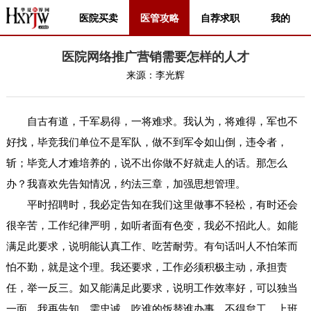
医院买卖
医管攻略
自荐求职
我的
医院网络推广营销需要怎样的人才
来源：
李光辉
自古有道，千军易得，一将难求。我认为，将难得，军也不
好找，毕竞我们单位不是军队，做不到军令如山倒，违令者，
斩；毕竞人才难培养的，说不出你做不好就走人的话。那怎么
办？我喜欢先告知情况，约法三章，加强思想管理。
平时招聘时，我必定告知在我们这里做事不轻松，有时还会
很辛苦，工作纪律严明，如听者面有色变，我必不招此人。如能
满足此要求，说明能认真工作、吃苦耐劳。有句话叫人不怕笨而
怕不勤，就是这个理。我还要求，工作必须积极主动，承担责
任，举一反三。如又能满足此要求，说明工作效率好，可以独当
一面。我再告知，需忠诚，吃谁的饭替谁办事，不得怠工，上班