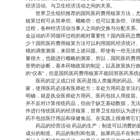
经济活动、与卫生经济活动之间的关系。
世界卫生组织推荐的国民医药费用核算方法，尤
核算过程可从简单些、概略些；也可以复杂些、详
过程，各种经济活动当事人之间的交换与分配关系
金运动的不同循环过程的相对重要性？国内医药总
少？国民医药费用核算方法可以利用国民经济统计
模的调查测算，来回答上述问题。即使有一些无法
量很大，也能进行概略的测算。所以，国民医药费
形势的诊断，基本药物政策的制定，以及政策执行
的“仪表”，但是国民医药费用核算不能回答医药系
医药的定义或口径 医药是指人类服用的药品。不
家，使用医药必须有医师处方；非处方用药是非法
明确，就是执业医师处方用药。医药包括人用疫苗
并不反对计算传统药品，但由于缺乏基础数据，无
件进行传统医药的经济核算，世界卫生组织认为进
药不包括医疗用品和保健食品。在实践上很难将它
药品的经营活动 药品的生产：制造可以消费的最
成分的制造、药品的制剂和包装。如果药品不在制