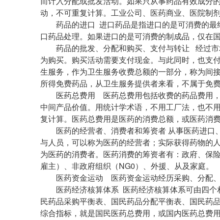
而计入分配或批发活动。如果只从事药品有效成分
动，不可重复计算。工业公司、医药商业、医院制
药品的进口 进口药品是指进口的是可消费的最终
口药品处理。如果进口的是可消费的制成品，仅在
药品的批发、分配和购买、支付与转让 经过市
为购买。购买活动需要支付现金。与此同时，也支
生服务，作为卫生服务收费总额的一部分，称为间
所得免费药品，从卫生服务提供者来看，不属于免
医药总费用 医药总费用包括收费的药品费用，
中间产品价值。用统计学术语，不用工厂法，也不
复计算。医药总费用是医药的消费总额，或医药消
医药的经营者、消费者和筹资者 从事医药进口、
与人员，可以称为医药的经营者；实际获得药物的
为医药的消费者。医药消费的筹资者有：政府、保
雇主）、非政府组织（NG0）、外援、从及家庭。
医药资金运动 医药资金运动经历采购、分配、
医药经济核算体系 医药经济核算体系可由四个相
民药品采购平衡表、国民药品分配平衡表、国民药
综合指标，就是国民医药总费用，或国内医药总费