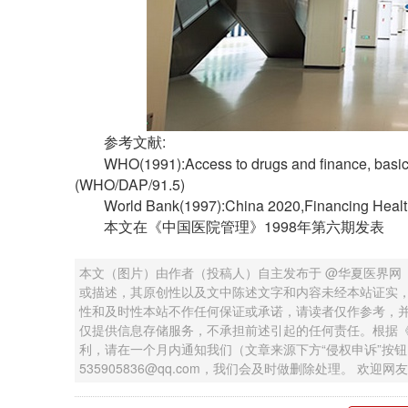
参考文献:
WHO(1991):Access to drugs and finance, basic 
(WHO/DAP/91.5)
World Bank(1997):China 2020,Financing Healt
本文在《中国医院管理》1998年第六期发表
本文（图片）由作者（投稿人）自主发布于 @华夏医界网
或描述，其原创性以及文中陈述文字和内容未经本站证实
性和及时性本站不作任何保证或承诺，请读者仅作参考，
仅提供信息存储服务，不承担前述引起的任何责任。根据
利，请在一个月内通知我们（文章来源下方“侵权申诉”按
535905836@qq.com，我们会及时做删除处理。 欢