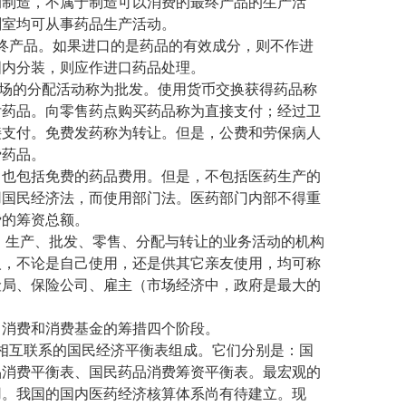
的制造，不属于制造可以消费的最终产品的生产活
剂室均可从事药品生产活动。
产品。如果进口的是药品的有效成分，则不作进
国内分装，则应作进口药品处理。
场的分配活动称为批发。使用货币交换获得药品称
付药品。向零售药点购买药品称为直接支付；经过卫
接支付。免费发药称为转让。但是，公费和劳保病人
费药品。
也包括免费的药品费用。但是，不包括医药生产的
用国民经济法，而使用部门法。医药部门内部不得重
费的筹资总额。
生产、批发、零售、分配与转让的业务活动的机构
人，不论是自己使用，还是供其它亲友使用，均可称
险局、保险公司、雇主（市场经济中，政府是最大的
消费和消费基金的筹措四个阶段。
互联系的国民经济平衡表组成。它们分别是：国
品消费平衡表、国民药品消费筹资平衡表。最宏观的
用。我国的国内医药经济核算体系尚有待建立。现