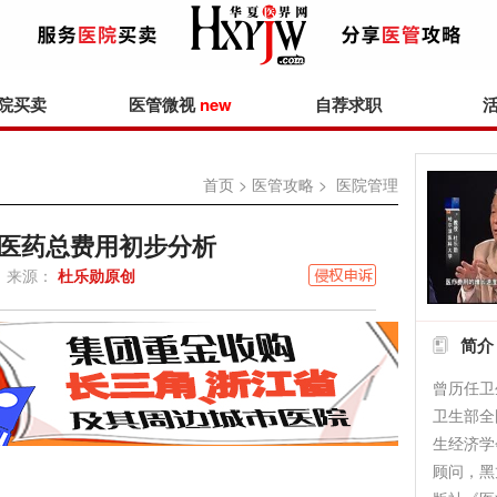
院买卖
医管微视
new
自荐求职
首页
>
医管攻略
> 医院管理
医药总费用初步分析
来源：
杜乐勋原创
简介
曾历任卫
卫生部全
生经济学
顾问，黑