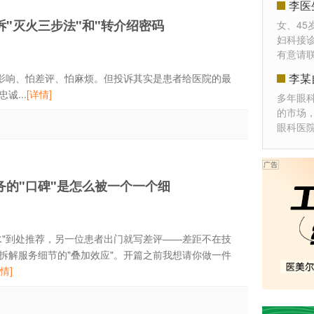
李医
"灭火三步法"和"转介绍密码
女、45
妇科接
有意请
李某
影响、怕差评、怕麻烦。但投诉其实是患者给医院的最
...
[详情]
多年眼
的市场
眼科医
的"口碑"是怎么被一个一个细
水"到处推荐，另一位患者出门就写差评——差距不在技
拆解服务细节的"叠加效应"。开篇之前我想请你做一件
情]