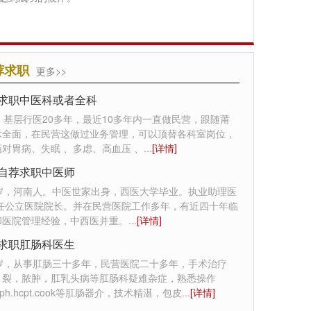
荐求职
更多>>
求职中医科或者全科
，基层行医20多年，最近10多年内一直做民营，跟随莆
术全面，在民营这做过业务管理，可以顶替各科室岗位，
对胃病、失眠 、多虑、高血压 、
...
[详情]
自荐求职中医师
0岁，河南人。中医世家出身，西医大学毕业。执业助理医
曾任公立医院院长。并在民营医院工作多年，有近四十年临
和医院管理经验，中西医并重。
...
[详情]
求职肛肠科医生
7岁，从事肛肠三十多年，民营医院二十多年，手术治疗
，裂，脓肿，肛乳头病等肛肠科疑难杂症，熟悉操作
st.rph.hcpt.cook等肛肠器介，技术精湛，包皮
...
[详情]