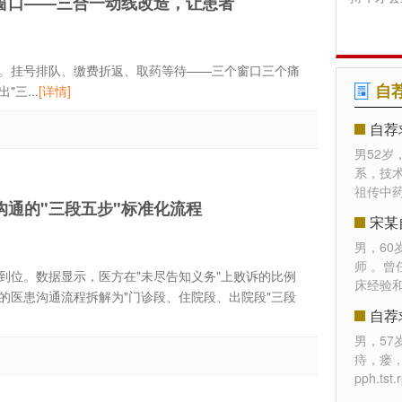
窗口——三合一动线改造，让患者
。挂号排队、缴费折返、取药等待——三个窗口三个痛
自
三...
[详情]
自荐
男52岁
系，技
祖传中药
通的"三段五步"标准化流程
宋某
男，6
师 。
到位。数据显示，医方在"未尽告知义务"上败诉的比例
床经验
的医患沟通流程拆解为"门诊段、住院段、出院段"三段
自荐
男，5
痔，瘘
pph.t