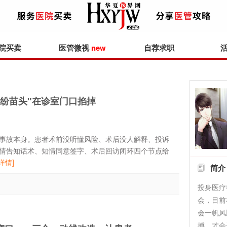
院买卖
医管微视
new
自荐求职
纷苗头"在诊室门口掐掉
事故本身。患者术前没听懂风险、术后没人解释、投诉
情告知话术、知情同意签字、术后回访闭环四个节点给
[详情]
简介
投身医疗
会，目前
会一帆风
搏，才会