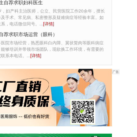
生自荐求职妇科医生
岁，妇产科主治医师，公立、民营医院工作20余年，擅长
诊及手术、常见病、私密整形及疑难病症等经验丰富。如
联系，电话微信同号。
...
[详情]
自荐求职市场运营（眼科）
科医院市场经营，熟悉眼科白内障、翼状胬肉等眼科病症
，能够培训并带领市场团队，现欲换工作环境，有需要的
院联系本电话。
...
[详情]