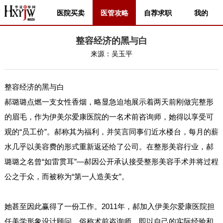
医院买卖
医管攻略
自荐求职
我的
整容经济的黑与白
来源：
吴玉平
整容经济的黑与白
郝璐璐点燃一支女性香烟，略显急迫地展示着两天前刚做完整形
的眉毛，作为伊美尔爱康医院的一名术前咨询师，她得以享受可
观的“员工价”。郝称其为福利，并笑言同事们近水楼台，每月的薪
水几乎以美容费的形式重新返还给了公司。在整形美容行业，郝
璐璐之名曾“如雷贯耳”—郝因公开承认接受整形美容手术并将过程
公之于众，而被称为“第一人造美女”。
她甚至因此赢得了一份工作。2011年，郝加入伊美尔爱康医院担
任美学形象设计顾问，俗称术前咨询师。即以自己的实际经验和