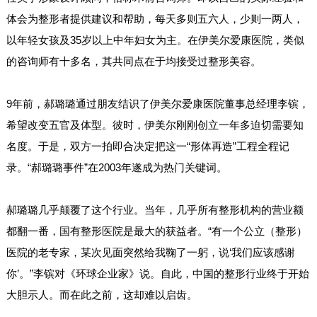
体会为整形者提供建议和帮助，每天多则五六人，少则一两人，
以年轻女孩及35岁以上中年妇女为主。在伊美尔爱康医院，类似
的咨询师有十多名，其共同点在于均接受过整形美容。
9年前，郝璐璐通过朋友结识了伊美尔爱康医院董事总经理李镔，
希望改变五官及体型。彼时，伊美尔刚刚创立一年多迫切需要知
名度。于是，双方一拍即合决定把这一“形体再造”工程全程记
录。“郝璐璐事件”在2003年遂成为热门关键词。
郝璐璐几乎颠覆了这个行业。当年，几乎所有整形机构的营业额
都翻一番，国有整形医院是最大的获益者。“有一个公立（整形）
医院的老专家，某次见面突然给我鞠了一躬，说‘我们应该感谢
你’。”李镔对《环球企业家》说。自此，中国的整形行业终于开始
大胆示人。而在此之前，这却难以启齿。