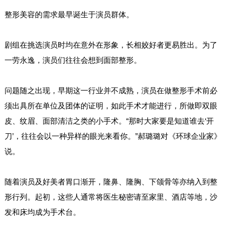
整形美容的需求最早诞生于演员群体。
剧组在挑选演员时均在意外在形象，长相姣好者更易胜出。为了
一劳永逸，演员们往往会想到面部整形。
问题随之出现，早期这一行业并不成熟，演员在做整形手术前必
须出具所在单位及团体的证明，如此手术才能进行，所做即双眼
皮、纹眉、面部清洁之类的小手术。“那时大家要是知道谁去‘开
刀’，往往会以一种异样的眼光来看你。”郝璐璐对《环球企业家》
说。
随着演员及好美者胃口渐开，隆鼻、隆胸、下颌骨等亦纳入到整
形行列。起初，这些人通常将医生秘密请至家里、酒店等地，沙
发和床均成为手术台。