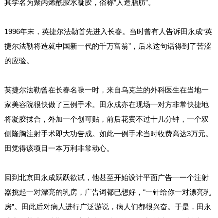
其学名为聚丙烯酰胺水凝胶，俗称“人造脂肪”。
1996年末，英捷尔法勒首先进入长春。当时曾有人告诉田永成“英
捷尔法勒将造就中国新一代的千万富翁”，后来这句话得到了苦涩
的应验。
英捷尔法勒曾在长春名噪一时，来自乌克兰的外科医生在当地一
家美容院很快做了三例手术。田永成亦在现场—对方非常快捷地
将凝胶揉合，外加一个创可贴，前后花费不过十几分钟，一个双
侧隆胸注射手术即大功告成。如此一例手术当时收费高达3万元。
田觉得该项目一本万利非常动心。
回到北京田永成跃跃欲试，他甚至开始设计平面广告—一个注射
器挑起一对漂亮的乳房，广告词都已想好，“一针给你一对漂亮乳
房”。田此后对病人进行广泛游说，病人们都很兴奋。于是，田永