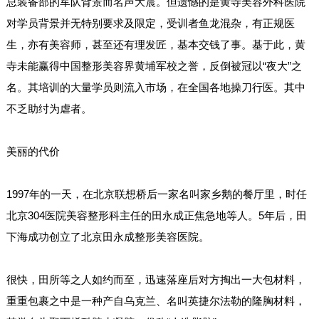
总装备部的军队背景而名声大震。但遗憾的是黄寺美容外科医院
对学员背景并无特别要求及限定，受训者鱼龙混杂，有正规医
生，亦有美容师，甚至还有理发匠，基本交钱了事。基于此，黄
寺未能赢得中国整形美容界黄埔军校之誉，反倒被冠以“夜大”之
名。其培训的大量学员则流入市场，在全国各地操刀行医。其中
不乏助纣为虐者。
美丽的代价
1997年的一天，在北京联想桥后一家名叫家乡鹅的餐厅里，时任
北京304医院美容整形科主任的田永成正焦急地等人。5年后，田
下海成功创立了北京田永成整形美容医院。
很快，田所等之人如约而至，迅速落座后对方掏出一大包材料，
重重包裹之中是一种产自乌克兰、名叫英捷尔法勒的隆胸材料，