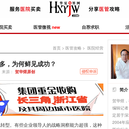
院买卖
医管微视
new
自荐求职
首页
>
医管攻略
> 医院经营
多，为何鲜见成功？
来源：
贺华煜原创
简介
贺华煜，
编辑记者
定居于深
2004
转型。有些企业领导人的战略洞察能力超强，这种