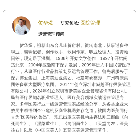
贺华煜
医院管理
研究领域:
运营管理顾问
贺华煜，祖籍山东台儿庄贺窑村。辗转南北，从事过多种
职业，编辑记者、创作歌手、歌词作家、职业经理人、投资顾
问等，现定居于深圳。 1988年开始文学创作，1997年开始闯
荡北京，2004年应邀南下深圳发展，2009年进入中国民营医疗
行业，从事医疗行业品牌策划及运营管理工作。曾先后服务于
深圳博爱集团、上海美迪亚集团、福建海峡整形、广州科康集
团等多家大型医疗集团。 2014年创立深圳市燊越医疗投资管理
有限公司，2024年创立深圳市伊美丽企业管理咨询有限公司。
民营医疗界知名职业经理人、医疗美容领域实战运营管理专
家。多年医美行业一线运营管理实战经验分享，从各类企业大
败局中领悟到企业危机及商业机遇并存之道，被国内医美同行
誉为“医美界的鲁迅”。 现已出版医美机构生存法则三部曲《向
死而生》、《涅槃重生》、《向阳而生》、《天堂向左，医美
往右》以及《中国医美人》五部医美运营管理著作。