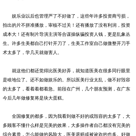
娱乐业以后也管理严了不好做了，这些年许多投资商亏损，
拍出的片不拼准播放，审核不过关！还有播放了没有利润，投资
成本大！还有制片导演主演等合谋操纵骗投资人钱，更是乱象丛
生。许多生美都自己打针开刀了，生美工作室自己做微整开刀手
术太多了，学几天就做害人。
就这他们都还觉得比医美好弄，就知道医美在很多同行眼里
是啥地位了。还不如做娱乐的。所以医美行业太乱，做不好毁容
的太多了，看着着都着急。前段在广州，几个朋友预测，在广东
今后几年做修复将是块大蛋糕。
全国修复的都多，因为我看到做不好的或毁容的太多了，大
多顾客不懂什么样是完美的效果，大多操作者自己都没有完美的
综合素质，怎么能做的风险大，医美退赔或被讹诈的也多。好做