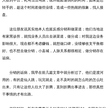
入驻到平台，死马当活马医，或许能延缓倒闭的时间，如果是想
转手的，趁这个时间差做些业绩，造成一些热闹的假象，找人接
盘。
这位朋友说其实他本人也挺反感分销和做渠道；他们当地这
有家黑诊所，就找业务人员出去谈渠道，做分成；对我这边业务
影响很大。现在都不考虑赚钱，就想做口碑，业绩够收支平衡都
好。也不想去做分销，小县城，人脉关系都很相近，做分销存在
诟病。
分销的诟病，我早在前几篇文章中就分析过了。他们是渡河
用的，有的是仙人跳，玩完就走，走不及时的就怎么吃的怎么吐
出来。只有让这些人往大了折腾，直到折腾出事进去，那些真想
干事情的才有出路。