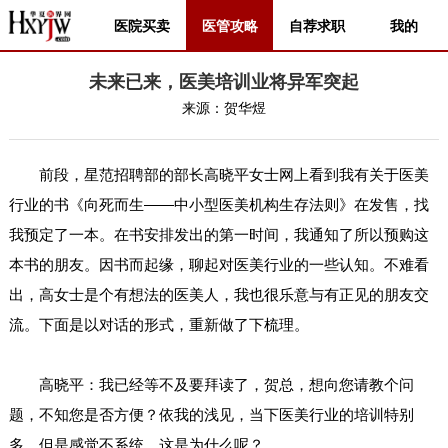
医院买卖
医管攻略
自荐求职
我的
未来已来，医美培训业将异军突起
来源：
贺华煜
前段，星范招聘部的部长高晓平女士网上看到我有关于医美
行业的书《向死而生——中小型医美机构生存法则》在发售，找
我预定了一本。在书安排发出的第一时间，我通知了所以预购这
本书的朋友。因书而起缘，聊起对医美行业的一些认知。不难看
出，高女士是个有想法的医美人，我也很乐意与有正见的朋友交
流。下面是以对话的形式，重新做了下梳理。
高晓平：我已经等不及要拜读了，贺总，想向您请教个问
题，不知您是否方便？依我的浅见，当下医美行业的培训特别
多，但是感觉不系统，这是为什么呢？