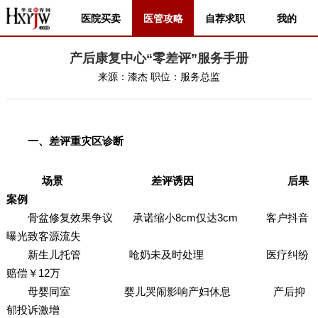
医院买卖
医管攻略
自荐求职
我的
产后康复中心“零差评”服务手册
来源：
漆杰
职位：
服务总监
一、差评重灾区诊断
场景 差评诱因 后果
案例
骨盆修复效果争议 承诺缩小8cm仅达3cm 客户抖音
曝光致客源流失
新生儿托管 呛奶未及时处理 医疗纠纷
赔偿￥12万
母婴同室 婴儿哭闹影响产妇休息 产后抑
郁投诉激增