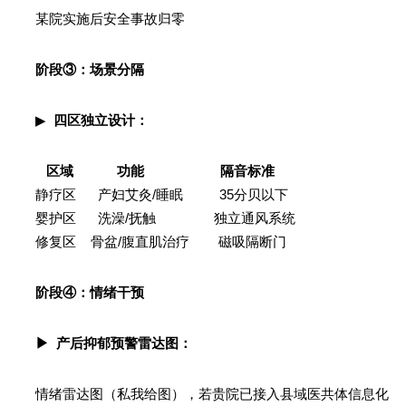
某院实施后安全事故归零
阶段③：场景分隔
▶
四区独立设计：
区域 功能 隔音标准
静疗区 产妇艾灸/睡眠 35分贝以下
婴护区 洗澡/抚触 独立通风系统
修复区 骨盆/腹直肌治疗 磁吸隔断门
阶段④：情绪干预
▶ 产后抑郁预警雷达图：
情绪雷达图（私我给图），若贵院已接入县域医共体信息化