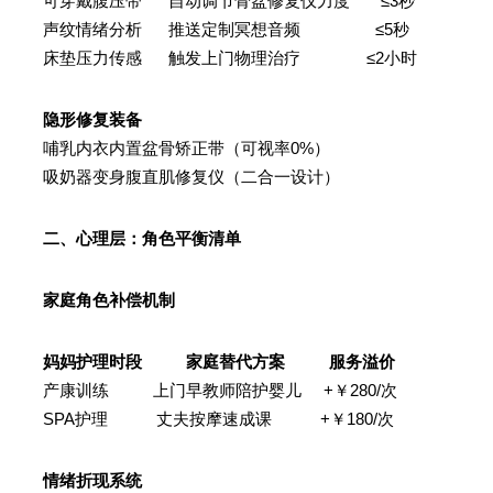
可穿戴腹压带 自动调节骨盆修复仪力度 ≤3秒
声纹情绪分析 推送定制冥想音频 ≤5秒
床垫压力传感 触发上门物理治疗 ≤2小时
隐形修复装备
哺乳内衣内置盆骨矫正带（可视率0%）
吸奶器变身腹直肌修复仪（二合一设计）
二、心理层：角色平衡清单
家庭角色补偿机制
妈妈护理时段 家庭替代方案 服务溢价
产康训练 上门早教师陪护婴儿 +￥280/次
SPA护理 丈夫按摩速成课 +￥180/次
情绪折现系统