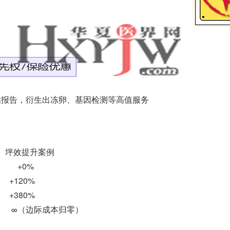
估报告，衍生出冻卵、基因检测等高值服务
效提升案例
 +0%
120%
380%
 ∞（边际成本归零）