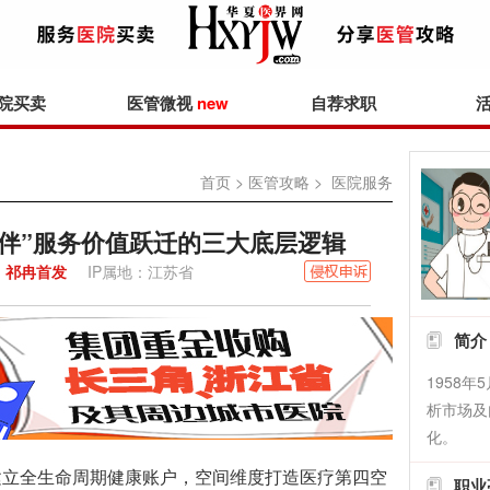
院买卖
医管微视
new
自荐求职
首页
>
医管攻略
> 医院服务
伙伴”服务价值跃迁的三大底层逻辑
：
祁冉首发
IP属地：江苏省
简介
1958
析市场及
化。
立全生命周期健康账户，空间维度打造医疗第四空
职业