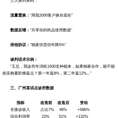
三大谈判筹码：
流量置换：
"用我2000客户换你底价"
数据反哺：
"共享你的耗品使用数据"
排他协议：
"独家供货但年降5%"
谈判话术示例：
"王总，我诊所年消耗1500支种植体，如果独家合作，能不能
按采购量阶梯返点？第一年返8%，第二年返12%..."
三、广州某试点诊所数据
指标 改造前 改造后 变动
非接诊收入 占比7% 48% +586%
综合利润率 22% 51% +132%