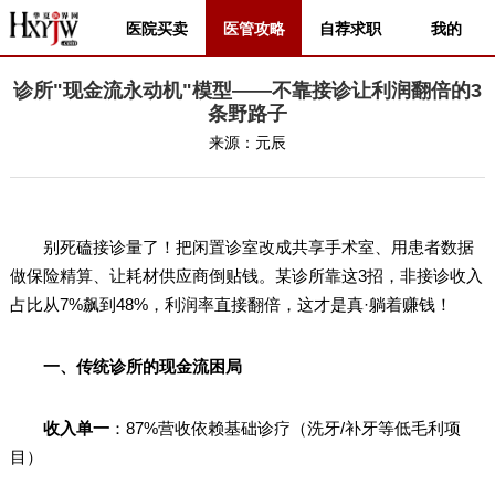
医院买卖
医管攻略
自荐求职
我的
诊所"现金流永动机"模型——不靠接诊让利润翻倍的3
条野路子
来源：
元辰
别死磕接诊量了！把闲置诊室改成共享手术室、用患者数据
做保险精算、让耗材供应商倒贴钱。某诊所靠这3招，非接诊收入
占比从7%飙到48%，利润率直接翻倍，这才是真·躺着赚钱！
一、传统诊所的现金流困局
收入单一
：87%营收依赖基础诊疗（洗牙/补牙等低毛利项
目）