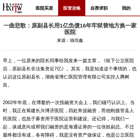
医院买卖
医管攻略
自荐求职
我的
一曲悲歌：原副县长用1亿负债16年牢狱替地方换一家
医院
来源：
钱培鑫
早上，一位原来的院长同事给我发来一篇文章，《租下公立医院
后，原副县长非法集资近7亿》。其实，我是知道这个事情的，也
认识这位原副县长，湖南省博仁医院管理有限公司实控人腾树
良。
2002年年底，在博鳌的一次投融资大会上，我们碰巧认识上。当
时，我正在筹建长兴博济医院，四处奔波融资，而他刚接管县人
民医院，也急于募资用于医院运营和建设。还记得，与我们一
起，谈成意向或帮我们融资的是海通证券的一位张姓副总。不过
最终都没有成，各有障碍，我是没有资产做保证，他是公立医院