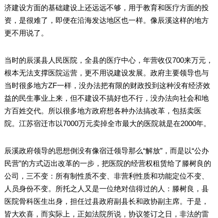
济建设方面的基础建设上还远远不够，用于教育和医疗方面的投
资，是很难了，即便在沿海发达地区也一样。像辰溪这样的地方
更不用说了。
当时的辰溪县人民医院，全县的医疗中心，年营收仅700来万元，
根本无法支撑医院运营，更不用说建设发展。政府主要领导也与
当时很多地方ZF一样，没办法把有限的财政投到这种没有经济效
益的民生事业上来，但不建设不搞好也不行，没办法向社会和地
方百姓交代。所以很多地方政府想各种办法搞改革，包括卖医
院。江苏宿迁市以7000万元卖掉全市最大的医院就是在2000年。
辰溪政府领导的思想倒没有像宿迁领导那么“解放”，而是以“公办
民营”的方式迈出改革的一步，把医院的经营权租赁给了滕树良的
公司，三不变：所有制性质不变、非营利性质和功能定位不变、
人员身份不变。所托之人又是一位绝对信得过的人：滕树良，县
医院骨科医生出身，担任过县政府副县长和政协副主席。于是，
皆大欢喜，而实际上，正如法院所说，协议签订之日，非法的雷