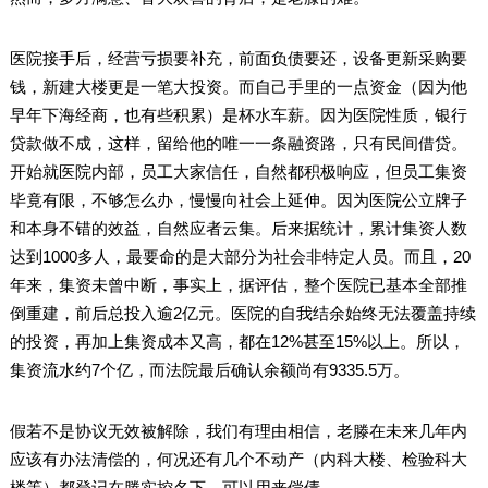
医院接手后，经营亏损要补充，前面负债要还，设备更新采购要
钱，新建大楼更是一笔大投资。而自己手里的一点资金（因为他
早年下海经商，也有些积累）是杯水车薪。因为医院性质，银行
贷款做不成，这样，留给他的唯一一条融资路，只有民间借贷。
开始就医院内部，员工大家信任，自然都积极响应，但员工集资
毕竟有限，不够怎么办，慢慢向社会上延伸。因为医院公立牌子
和本身不错的效益，自然应者云集。后来据统计，累计集资人数
达到1000多人，最要命的是大部分为社会非特定人员。而且，20
年来，集资未曾中断，事实上，据评估，整个医院已基本全部推
倒重建，前后总投入逾2亿元。医院的自我结余始终无法覆盖持续
的投资，再加上集资成本又高，都在12%甚至15%以上。所以，
集资流水约7个亿，而法院最后确认余额尚有9335.5万。
假若不是协议无效被解除，我们有理由相信，老滕在未来几年内
应该有办法清偿的，何况还有几个不动产（内科大楼、检验科大
楼等）都登记在滕实控名下，可以用来偿债。