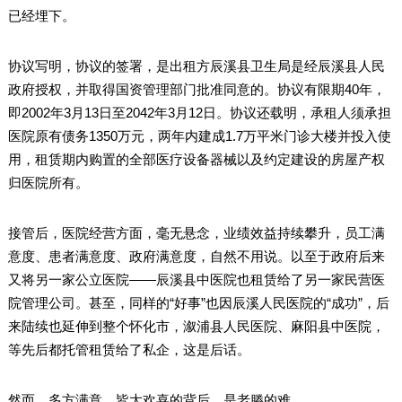
已经埋下。
协议写明，协议的签署，是出租方辰溪县卫生局是经辰溪县人民
政府授权，并取得国资管理部门批准同意的。协议有限期40年，
即2002年3月13日至2042年3月12日。协议还载明，承租人须承担
医院原有债务1350万元，两年内建成1.7万平米门诊大楼并投入使
用，租赁期内购置的全部医疗设备器械以及约定建设的房屋产权
归医院所有。
接管后，医院经营方面，毫无悬念，业绩效益持续攀升，员工满
意度、患者满意度、政府满意度，自然不用说。以至于政府后来
又将另一家公立医院——辰溪县中医院也租赁给了另一家民营医
院管理公司。甚至，同样的“好事”也因辰溪人民医院的“成功”，后
来陆续也延伸到整个怀化市，溆浦县人民医院、麻阳县中医院，
等先后都托管租赁给了私企，这是后话。
然而，多方满意、皆大欢喜的背后，是老滕的难。