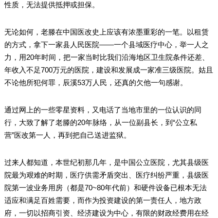
性质，无法提供抵押或担保。
无论如何，老滕在中国医改史上应该有浓墨重彩的一笔。以租赁
的方式，拿下一家县人民医院——一个县域医疗中心，举一人之
力，用20年时间，把一家当时比我们沿海地区卫生院条件还差、
年收入不足700万元的医院，建设和发展成一家准三级医院。姑且
不论他所犯何罪，辰溪53万人民，还真的欠他一句感谢。
通过网上的一些零星资料，又电话了当地市里的一位认识的同
行，大致了解了老滕的20年脉络，从一位副县长，到“公立私
营”医改第一人，再到把自己送进监狱。
过来人都知道，本世纪初那几年，是中国公立医院，尤其县级医
院最为艰难的时期，医疗供需矛盾突出、医疗纠纷严重，县级医
院第一波业务用房（都是70~80年代前）和硬件设备已根本无法
适应和满足百姓需要，而作为投资建设的第一责任人，地方政
府，一切以招商引资、经济建设为中心，有限的财政经费用在经