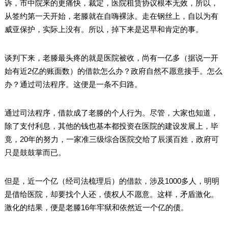
诉，市中院来的更痛快，裁定，医院租赁协议根本无效，所以，
从签约第一天开始，老滕就在自嗨裸泳。走在钢丝上，自以为有
威亚保护，实际上没有。所以，掉下来是迟早和肯定的事。
谈判下来，老滕最头疼的就是医院被收，尚有一亿多（据说一开
始有近2亿的账面数）的借款怎么办？政府自然不愿意接手。怎么
办？通过司法程序。这便是一条不归路。
通过司法程序，借款成了老滕的个人行为。尽管，大家也知道，
除了支付利息，其他的钱也基本都投资在医院的建设发展上，毕
竟，20年的努力，一家准三级综合医院交给了辰溪百姓，政府可
只是鼓鼓掌而已。
但是，近一个亿（经司法梳理后）的借款，涉及1000多人，明明
是借给医院，却要找个人还，债权人不愿意。这样，矛盾激化。
激化的结果，便是老滕16年牢狱和依然近一个亿的债。