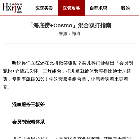
医院买卖
医管攻略
自荐求职
我的
「海底捞+Costco」混合双打指南
来源：
祁冉
听说你们医院还在比拼微笑弧度？某儿科门诊祭出「会员制
宠粉+仓储式关怀」王炸组合，把儿童就诊体验整得比迪士尼还
嗨，复购率飙破91%！学这套服务组合拳，让患者哭着来笑着
充。
混血服务三板斧
会员制宠粉体系