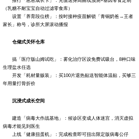
推行「崽崽成长卡」：充值送身高曲线预测+基因零食定制
（乳糖不耐宝宝自动过滤零食库）
设置「养育段位榜」：按时接种疫苗解锁「青铜奶爸→王者
家长」称号，诊所大屏滚动播报
仓储式关怀仓库
搞「医疗版山姆试吃」：雾化治疗区设免费试吸台，8种口味
生理盐水任选
开发「耗材量贩装」：买100片退热贴送智能体温贴，买够三
年用量打骨折价
沉浸式成长空间
建造「病毒大作战基地」：候诊区变成人体迷宫，消灭虚拟
病毒才能见到医生
上线「健康扭蛋机」：完成检查即可扭出限定版病毒公仔