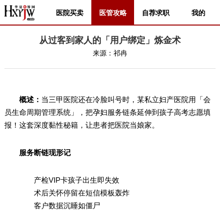
医院买卖
医管攻略
自荐求职
我的
从过客到家人的「用户绑定」炼金术
来源：
祁冉
概述：
当三甲医院还在冷脸叫号时，某私立妇产医院用「会
员生命周期管理系统」，把孕妇服务链条延伸到孩子高考志愿填
报！这套深度黏性秘籍，让患者把医院当娘家。
服务断链现形记
产检VIP卡孩子出生即失效
术后关怀停留在短信模板轰炸
客户数据沉睡如僵尸