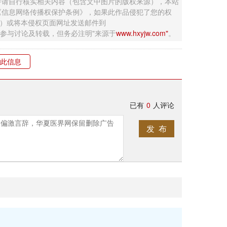
并请自行核实相关内容（包含文中图片的版权来源），本站
《信息网络传播权保护条例》，如果此作品侵犯了您的权
钮）或将本侵权页面网址发送邮件到
迎网友参与讨论及转载，但务必注明"来源于
www.hxyjw.com"
。
此信息
已有
0
人评论
发 布