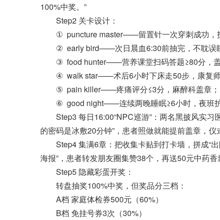
100%中奖。”
Step2 关卡设计：
① puncture master——留置针一次穿刺成
② early bird——次日晨血6:30前抽完，不耽
③ food hunter——营养课堂扫码答题≥80分，
④ walk star——术后6小时下床走50步，康复
⑤ pain killer——疼痛评分≤3分，麻醉科盖章；
⑥ good night——连续两晚睡眠≥6小时，夜
Step3 每日16:00“NPC巡游”：两名黑披风实
的密码是冰敷20分钟”，患者照做就能提前盖章，仪
Step4 集满6章：把收集卡贴到打卡墙，拼成“
海报”，患者转发朋友圈集赞38个，再送50元中药香
Step5 隐藏彩蛋开奖：
转盘抽奖100%中奖，但奖品分三档：
A档 家庭体检券500元（60%）
B档 免挂号券3次（30%）