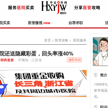
院买卖
医管微视
new
自荐求职
首页
>
医管攻略
> 医院服务
院还送隐藏彩蛋，回头率涨40%
祁冉首发
IP属地：江苏省
简介
1958
析市场及
化。
职业