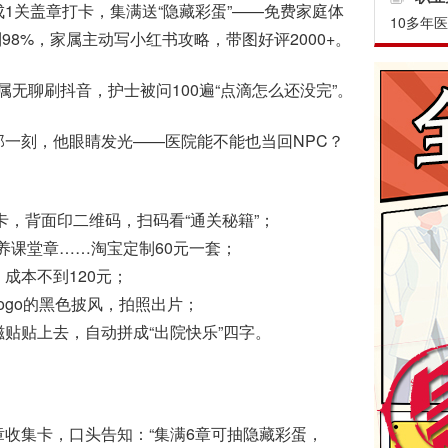
成1关盖章打卡，集满送“隐藏彩蛋”——免费家庭体
10多年
8%，家属主动写小红书攻略，带图好评2000+。
无聊刷抖音，护士被问100遍“点滴怎么还没完”。
一刻，他眼睛发光——医院能不能也当回NPC？
卡，背面印二维码，扫码看“通关秘籍”；
课堂章……淘宝定制60元一套；
，成本不到120元；
ogo的黑色披风，拍照出片；
贴贴上去，自动拼成“出院快乐”四字。
印章收集卡，口头告知：“集满6章可抽隐藏彩蛋，