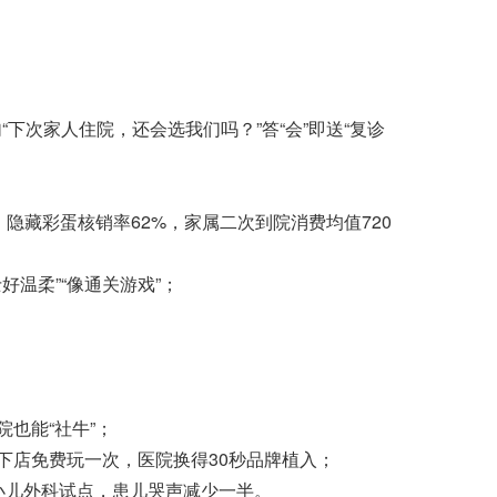
“下次家人住院，还会选我们吗？”答“会”即送“复诊
隐藏彩蛋核销率62%，家属二次到院消费均值720
好温柔”“像通关游戏”；
也能“社牛”；
店免费玩一次，医院换得30秒品牌植入；
小儿外科试点，患儿哭声减少一半。