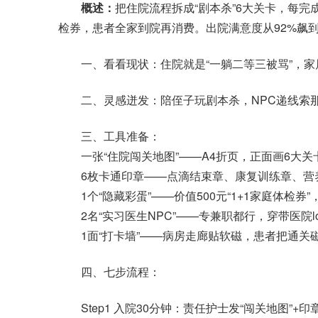
概述：
把住院流程拆成“剧本杀”6大关卡，每完
检券，患者全家到院再消费。出院满意度从92%飙到9
一、看看现状：住院就是“一躺二等三被骂”，家属
二、灵感迸发：陪侄子玩剧本杀，NPC递线索那
三、工具准备：
一张“住院闯关地图”——A4折页，正面画6大关
6枚卡通印章——点滴结束章、康复训练章、营养
1个“隐藏彩蛋”——价值500元“1+1家庭体检券”
2名“实习医生NPC”——专兼职都行，穿带医院l
1面“打卡墙”——病房走廊贴软磁，患者把通关磁
四、七步流程：
Step1 入院30分钟：责任护士发“闯关地图”+