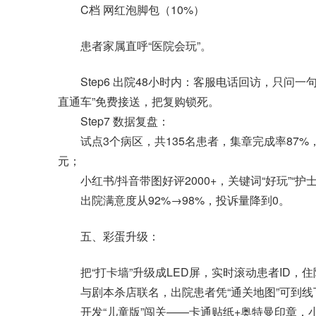
C档 网红泡脚包（10%）
患者家属直呼“医院会玩”。
Step6 出院48小时内：客服电话回访，只问一句
直通车”免费接送，把复购锁死。
Step7 数据复盘：
试点3个病区，共135名患者，集章完成率87%，
元；
小红书/抖音带图好评2000+，关键词“好玩”“护士
出院满意度从92%→98%，投诉量降到0。
五、彩蛋升级：
把“打卡墙”升级成LED屏，实时滚动患者ID，住院
与剧本杀店联名，出院患者凭“通关地图”可到线下
开发“儿童版”闯关——卡通贴纸+奥特曼印章，