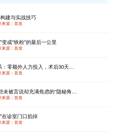
的构建与实战技巧
 文章来源：首发
"变成"铁粉"的最后一公里
 文章来源：首发
住院患者“出院后72小时闭环跟进”体系：零额外人力投入，术后30天返诊率下降22%
 文章来源：首发
静默关怀：如何照亮就诊旅程中，那些未被言说却充满焦虑的“隐秘角落”？
 文章来源：首发
"在诊室门口掐掉
 文章来源：首发