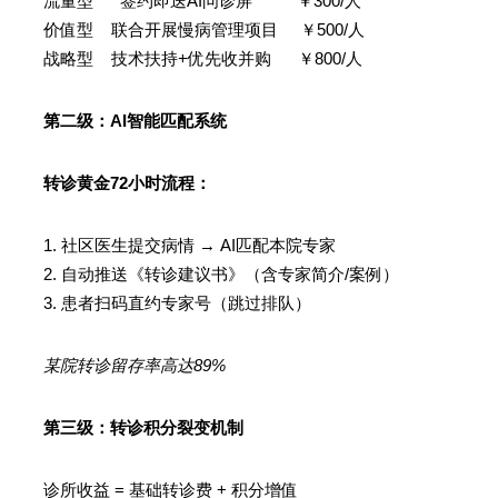
流量型 签约即送AI问诊屏 ￥300/人
价值型 联合开展慢病管理项目 ￥500/人
战略型 技术扶持+优先收并购 ￥800/人
第二级：AI智能匹配系统
转诊黄金72小时流程：
1. 社区医生提交病情 → AI匹配本院专家
2. 自动推送《转诊建议书》（含专家简介/案例）
3. 患者扫码直约专家号（跳过排队）
某院转诊留存率高达89%
第三级：转诊积分裂变机制
诊所收益 = 基础转诊费 + 积分增值