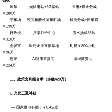
创收
屋顶 光伏电站+5G基站 售电+租金分成
￥280万
停车场 夜间核酸检测车驻场 检测分成+停车费
￥190万
行政楼 共享月子中心 流水抽成35%
￥310万
会议室 医药企业直播基地 时租￥800/小时
￥96万
连廊 AI健康直播间 器械商赞助
￥224万
二、政策套利组合拳（多赚420万）
1. 光伏三重补贴
├─ 国家度电补贴：￥0.42/度