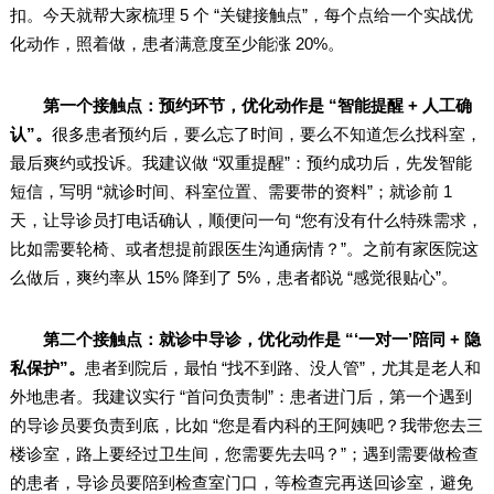
扣。今天就帮大家梳理 5 个 “关键接触点”，每个点给一个实战优
化动作，照着做，患者满意度至少能涨 20%。
第一个接触点：预约环节，优化动作是 “智能提醒 + 人工确
认”。
很多患者预约后，要么忘了时间，要么不知道怎么找科室，
最后爽约或投诉。我建议做 “双重提醒”：预约成功后，先发智能
短信，写明 “就诊时间、科室位置、需要带的资料”；就诊前 1
天，让导诊员打电话确认，顺便问一句 “您有没有什么特殊需求，
比如需要轮椅、或者想提前跟医生沟通病情？”。之前有家医院这
么做后，爽约率从 15% 降到了 5%，患者都说 “感觉很贴心”。
第二个接触点：就诊中导诊，优化动作是 “‘一对一’陪同 + 隐
私保护”。
患者到院后，最怕 “找不到路、没人管”，尤其是老人和
外地患者。我建议实行 “首问负责制”：患者进门后，第一个遇到
的导诊员要负责到底，比如 “您是看内科的王阿姨吧？我带您去三
楼诊室，路上要经过卫生间，您需要先去吗？”；遇到需要做检查
的患者，导诊员要陪到检查室门口，等检查完再送回诊室，避免