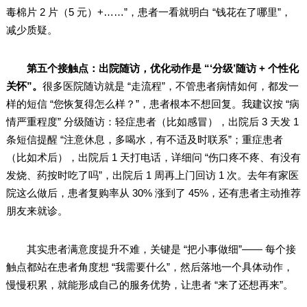
毒棉片 2 片（5 元）+……”，患者一看就明白 “钱花在了哪里”，
减少质疑。
第五个接触点：出院随访，优化动作是 “‘分级’随访 + 个性化
关怀”。
很多医院随访就是 “走流程”，不管患者病情如何，都发一
样的短信 “您恢复得怎么样？”，患者根本不想回复。我建议按 “病
情严重程度” 分级随访：轻症患者（比如感冒），出院后 3 天发 1
条短信提醒 “注意休息，多喝水，有不适及时联系”；重症患者
（比如术后），出院后 1 天打电话，详细问 “伤口疼不疼、有没有
发烧、药按时吃了吗”，出院后 1 周再上门回访 1 次。去年有家医
院这么做后，患者复购率从 30% 涨到了 45%，还有患者主动推荐
朋友来就诊。
其实患者满意度提升不难，关键是 “把小事做细”—— 每个接
触点都站在患者角度想 “我需要什么”，然后落地一个具体动作，
慢慢积累，就能形成自己的服务优势，让患者 “来了还想再来”。