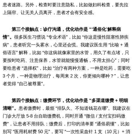
患者迷路。另外，检查时要注意隐私，比如做妇科检查，要先拉
上隔帘、让无关人员离开，患者才会有安全感。
第三个接触点：诊疗沟通，优化动作是 “‘通俗化’解释病
情”。
很多医生习惯说 “专业术语”，比如 “你这是慢性阻塞性肺疾
病”，患者听完一头雾水，心里还会慌。我建议医生用 “比喻 + 通
俗语言” 解释，比如 “你这病就像家里的水管，用久了有点堵，只
要按时吃药、注意保养，水管就能慢慢通畅，不用太担心”；同时
要给患者 “选择权”，比如 “治疗有两种方案，一种是吃药，需要吃
3 个月，一种是物理治疗，每周来 2 次，你更倾向哪种？”，让患
者觉得 “自己被尊重”。
第四个接触点：缴费环节，优化动作是 “多渠道缴费 + 明细
清晰”。
患者缴费时，最烦 “排队久、不知道钱花在哪”。我建议在
门诊大厅放 5-8 台自助缴费机，同时开通 “微信 / 支付宝扫码缴
费”，让患者不用排队；缴费后，打印的清单要 “通俗易懂”，比如
别写 “医用耗材费 50 元”，要写 “一次性采血针 1 支（10 元）+ 消