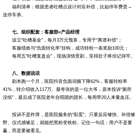
福利清单：根据患者吐槽点设计对应补偿，比如停车费贵→
送停车券。
七、组织配套：客服部=产品经理
设立“吐槽基金”，每月3万元预算，专用于“离谱补偿”；
客服绩效与“负面转化率”挂钩，成功转粉一条奖励100元；
每周五“吐槽复盘会”，现场演情景剧，笑得肚子疼但记得牢。
八、数据说话
剧本跑一个月，医院抖音负面词频下降62%，客服转粉率
41%，转介绍收入117万。最夸张的是一位大爷，原本投诉“厕所
没纸”，最后成了医院老年合唱团的团长，每周带20人来量血压。
投诉不是炸弹，是医院服务的“彩蛋”。只要反应够快、补偿够
野、仪式感够足，就能把黑粉变铁粉。记住一句话：用户不是要
赢，而是要被看见。