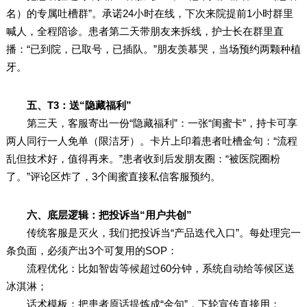
名）的专属吐槽群”。承诺24小时在线，下次来院提前1小时群里
喊人，全程陪诊。患者第二天带朋友来拆线，护士长在群里直
播：“已到院，已取号，已插队。”朋友羡慕哭，当场预约两颗种植
牙。
五、T3：送“隐藏福利”
第三天，客服寄出一份“隐藏福利”：一张“闺蜜卡”，持卡可享
两人同行一人免单（限洁牙）。卡片上印着患者吐槽金句：“流程
乱但技术好，值得再来。”患者收到后发朋友圈：“被医院圈粉
了。”评论区炸了，3个闺蜜直接私信客服预约。
六、底层逻辑：把投诉当“用户共创”
传统客服是灭火，我们把投诉当“产品迭代入口”。每处理完一
条负面，必须产出3个可复用的SOP：
流程优化：比如智齿等候超过60分钟，系统自动给等候区送
冰淇淋；
话术模板：把患者原话提炼成“金句”，下轮宣传直接用；