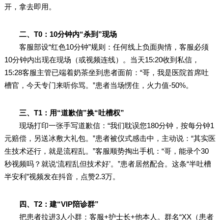
开，拿去即用。
二、T0：10分钟内“杀到”现场
客服部设“红色10分钟”规则：任何线上负面舆情，客服必须
10分钟内出现在现场（或视频连线）。当天15:20收到私信，
15:28客服主管已端着奶茶坐到患者面前：“哥，我是医院首席吐
槽官，今天专门来听你骂。”患者当场愣住，火力值-50%。
三、T1：用“道歉信”换“吐槽权”
现场打印一张手写道歉信：“我们耽误您180分钟，按每分钟1
元赔偿，另送冰敷大礼包。”患者被仪式感击中，主动说：“其实医
生技术还行，就是流程乱。”客服顺势掏出手机：“哥，能录个30
秒视频吗？就说‘流程乱但技术好’。”患者居然配合。这条“半吐槽
半安利”视频发在抖音，点赞2.3万。
四、T2：建“VIP陪诊群”
把患者拉进3人小群：客服+护士长+他本人。群名“XX（患者