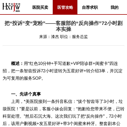
医院买卖
医管攻略
自荐求职
我的
把“投诉”变“宠粉”——客服部的“反向操作”72小时剧
本实操
来源：
漆杰
职位：
服务总监
概述：
用“红色10分钟+手写道歉+VIP陪诊群+闺蜜卡”四连
招，把一条智齿投诉72小时逆转为五星好评+转介绍3单，并沉淀
为可复用的服务SOP。
一、先讲个真事
上周，*美医院接到一条抖音私信：“拔个智齿等了3小时，垃
圾医院！”要是以前，客服小妹会回复：“抱歉给您带来不便，已转
科室处理。”然后石沉大海。这次我们玩了把“反向操作”，72小时
后，该用户删视频+发五星好评+带3个闺蜜来种牙。整套剧本公