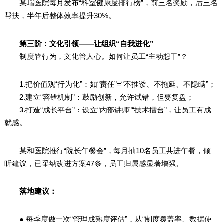
某瑞医院每月发布“科室健康度排行榜”，前三名奖励，后三名
帮扶，半年后整体效率提升30%。
第三阶：文化引领——让组织“自我进化”
制度管行为，文化管人心。如何让员工“主动想干”？
1.把价值观“行为化”：如“责任”=“不推诿、不拖延、不隐瞒”；
2.建立“容错机制”：鼓励创新，允许试错，但要复盘；
3.打造“成长平台”：设立“内部讲师”“技术擂台”，让员工有成
就感。
某和医院推行“院长午餐会”，每月抽10名员工共进午餐，倾
听建议，已采纳改进方案47条，员工归属感显著增强。
落地建议：
● 每季度做一次“管理成熟度评估”，从“制度覆盖率、数据使