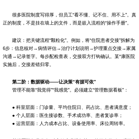
很多医院制度写得厚，但员工“看不懂、记不住、用不上”。真
正的制度，不是挂在墙上的文件，而是嵌入流程的“操作手册”。
建议：把关键流程“颗粒化”。例如，将“住院患者交接”拆解为
6步：信息核对→病情评估→治疗计划说明→护理重点交接→家属
沟通→记录签字。每步配检查表，交接双方打钩确认。某*康医院
实施后，交接差错归零。
第二阶：数据驱动——让决策“有据可依”
管理不能靠“我觉得”“我感觉”。必须建立“管理数据看板”：
● 科室层面：门诊量、平均住院日、药占比、患者满意度；
● 个人层面：医生接诊数、手术成功率、患者复诊率；
● 运营层面：人力成本占比、设备使用率、床位周转率。