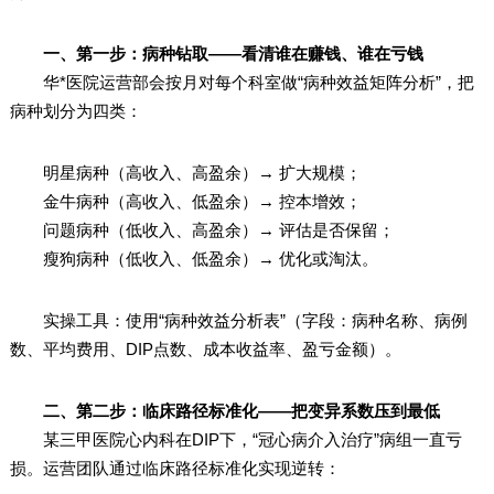
一、第一步：病种钻取——看清谁在赚钱、谁在亏钱
华*医院运营部会按月对每个科室做“病种效益矩阵分析”，把
病种划分为四类：
明星病种（高收入、高盈余）→ 扩大规模；
金牛病种（高收入、低盈余）→ 控本增效；
问题病种（低收入、高盈余）→ 评估是否保留；
瘦狗病种（低收入、低盈余）→ 优化或淘汰。
实操工具：使用“病种效益分析表”（字段：病种名称、病例
数、平均费用、DIP点数、成本收益率、盈亏金额）。
二、第二步：临床路径标准化——把变异系数压到最低
某三甲医院心内科在DIP下，“冠心病介入治疗”病组一直亏
损。运营团队通过临床路径标准化实现逆转：