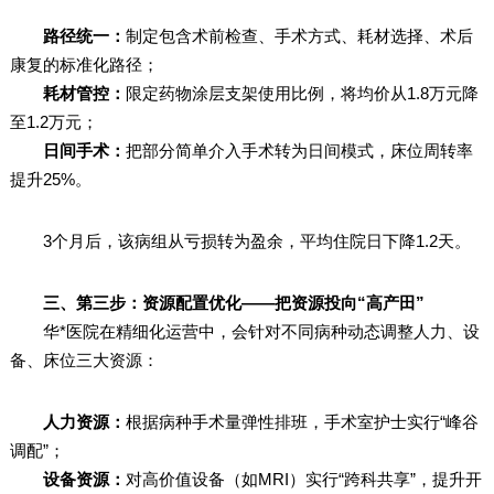
路径统一：
制定包含术前检查、手术方式、耗材选择、术后
康复的标准化路径；
耗材管控：
限定药物涂层支架使用比例，将均价从1.8万元降
至1.2万元；
日间手术：
把部分简单介入手术转为日间模式，床位周转率
提升25%。
3个月后，该病组从亏损转为盈余，平均住院日下降1.2天。
三、第三步：资源配置优化——把资源投向“高产田”
华*医院在精细化运营中，会针对不同病种动态调整人力、设
备、床位三大资源：
人力资源：
根据病种手术量弹性排班，手术室护士实行“峰谷
调配”；
设备资源：
对高价值设备（如MRI）实行“跨科共享”，提升开