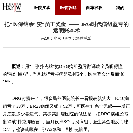
医院买卖
医管攻略
自荐求职
我的
把“医保结余”变“员工奖金”——DRG时代病组盈亏的
透明账本术
来源：
小灵
职位：
经营总监
概述：
用“一张扑克牌”把DRG病组盈亏翻译成全员听得懂
的“黑红梅方”，当月就把亏损病组砍掉3个，医生奖金池反而涨
15%。
DRG付费来了，很多民营医院院长一看报表就头大：IC10病
组亏了38万，BR23病组又赚了52万，可医生们完全无感——反正
月底发多少靠运气。某徽某肿瘤医院的做法是：把DRG病组盈亏
翻译成“扑克牌语言”，当月砍掉3个亏损病组，医生奖金池反而涨
15%，秘诀就藏在一张A3纸和一副扑克牌里。