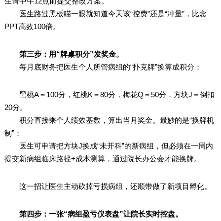
生请中午12点前提交整改方案。”
医生路过黑板瞄一眼就知道今天该“控费”还是“冲量”，比念
PPT高效100倍。
第三步：用“牌桌积分”发奖金。
每月底财务把医生个人所管病组的“扑克牌”换算成积分：
黑桃A＝100分，红桃K＝80分，梅花Q＝50分，方块J＝倒扣
20分。
积分直接乘个人绩效基数，算出当月奖金。最妙的是“换牌机
制”：
医生可申请把方块J换成“未开科”的新病组，但必须在一周内
提交新病组临床路径+成本测算，通过院长办公会才能换牌。
这一招让医生主动砍掉亏损病组，还顺带做了新项目孵化。
第四步：一张“病组盈亏仪表盘”让院长实时控盘。