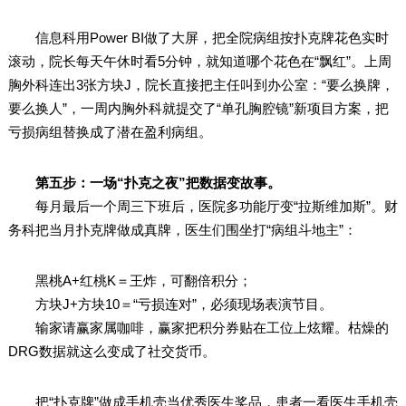
信息科用Power BI做了大屏，把全院病组按扑克牌花色实时
滚动，院长每天午休时看5分钟，就知道哪个花色在“飘红”。上周
胸外科连出3张方块J，院长直接把主任叫到办公室：“要么换牌，
要么换人”，一周内胸外科就提交了“单孔胸腔镜”新项目方案，把
亏损病组替换成了潜在盈利病组。
第五步：一场“扑克之夜”把数据变故事。
每月最后一个周三下班后，医院多功能厅变“拉斯维加斯”。财
务科把当月扑克牌做成真牌，医生们围坐打“病组斗地主”：
黑桃A+红桃K＝王炸，可翻倍积分；
方块J+方块10＝“亏损连对”，必须现场表演节目。
输家请赢家属咖啡，赢家把积分券贴在工位上炫耀。枯燥的
DRG数据就这么变成了社交货币。
把“扑克牌”做成手机壳当优秀医生奖品，患者一看医生手机壳