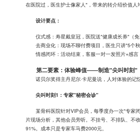
在医院过，医生护士像家人"，带来的转介绍价值人均超
设计要点：
仪式感：寿星戴皇冠，医院送"健康成长券"（免
去商业化：现场不聊付费项目，医生只讲"5个秋
情感闭环：活动结束，客服一对一发照片+感言：
第二要素：体验峰值——制造"尖叫时刻"
诺贝尔奖得主丹尼尔·卡尼曼说，人对体验的记忆由
尖叫时刻1：专家"秘密会诊"
某骨科医院针对VIP会员，每季度办一次"专家闭
片现场分析，其他会员旁听。不挂号、不排队、不收
91%。成本只是专家车马费2000元。