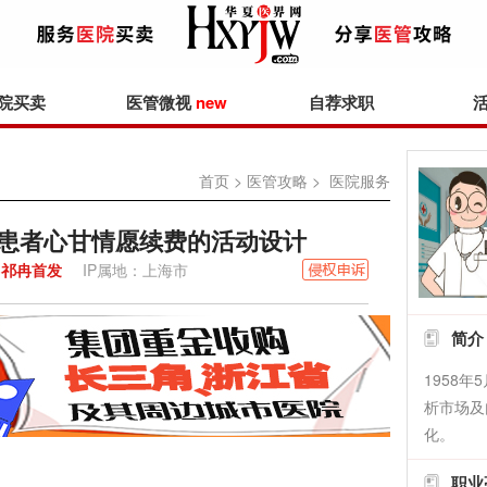
院买卖
医管微视
new
自荐求职
首页
>
医管攻略
> 医院服务
让患者心甘情愿续费的活动设计
祁冉首发
IP属地：上海市
简介
1958
析市场及
化。
职业