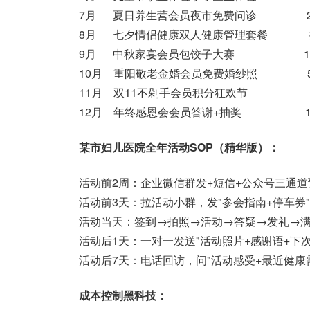
7月 夏日养生营会员夜市免费问诊 2
8月 七夕情侣健康双人健康管理套餐 
9月 中秋家宴会员包饺子大赛 15
10月 重阳敬老金婚会员免费婚纱照 5
11月 双11不剁手会员积分狂欢节
12月 年终感恩会会员答谢+抽奖 10
某市妇儿医院全年活动SOP（精华版）：
活动前2周：企业微信群发+短信+公众号三通道
活动前3天：拉活动小群，发"参会指南+停车券
活动当天：签到→拍照→活动→答疑→发礼→满
活动后1天：一对一发送"活动照片+感谢语+下次
活动后7天：电话回访，问"活动感受+最近健康
成本控制黑科技：