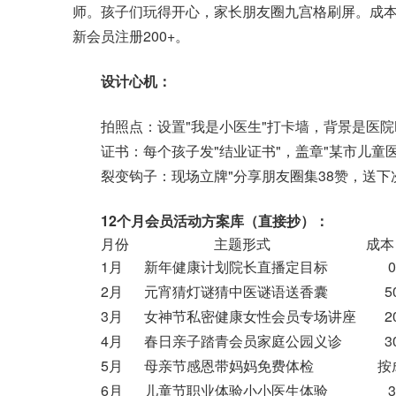
师。孩子们玩得开心，家长朋友圈九宫格刷屏。成本：
新会员注册200+。
设计心机：
拍照点：设置"我是小医生"打卡墙，背景是医院L
证书：每个孩子发"结业证书"，盖章"某市儿童医
裂变钩子：现场立牌"分享朋友圈集38赞，送下
12个月会员活动方案库（直接抄）：
月份 主题形式 成本
1月 新年健康计划院长直播定目标 
2月 元宵猜灯谜猜中医谜语送香囊 50
3月 女神节私密健康女性会员专场讲座 20
4月 春日亲子踏青会员家庭公园义诊 30
5月 母亲节感恩带妈妈免费体检 按成
6月 儿童节职业体验小小医生体验 30