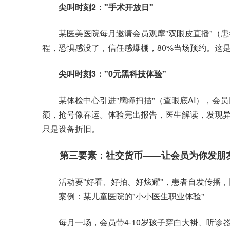
尖叫时刻2："手术开放日"
某医美医院每月邀请会员观摩"双眼皮直播"（患
程，恐惧感没了，信任感爆棚，80%当场预约。这是
尖叫时刻3："0元黑科技体验"
某体检中心引进"鹰瞳扫描"（查眼底AI），会员日
额，抢号像春运。体验完出报告，医生解读，发现异
只是设备折旧。
第三要素：社交货币——让会员为你发朋
活动要"好看、好拍、好炫耀"，患者自发传播，比
案例：某儿童医院的"小小医生职业体验"
每月一场，会员带4-10岁孩子穿白大褂、听诊器