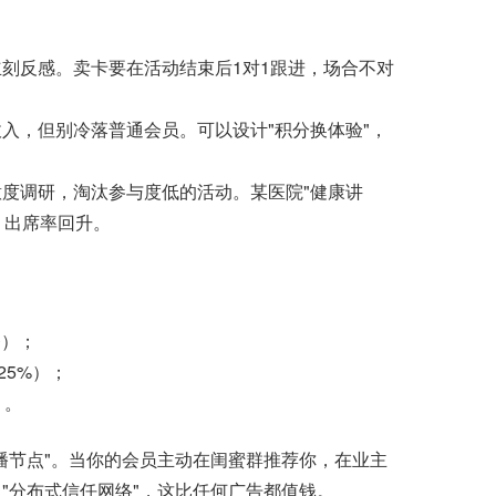
反感。卖卡要在活动结束后1对1跟进，场合不对
入，但别冷落普通会员。可以设计"积分换体验"，
调研，淘汰参与度低的活动。某医院"健康讲
"，出席率回升。
条）；
5%）；
）。
节点"。当你的会员主动在闺蜜群推荐你，在业主
"分布式信任网络"，这比任何广告都值钱。