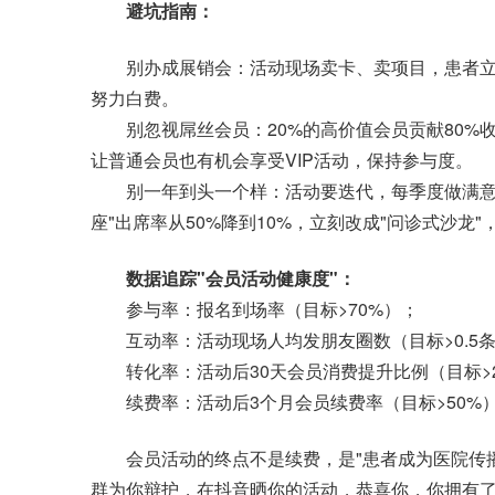
避坑指南：
别办成展销会：活动现场卖卡、卖项目，患者立刻
努力白费。
别忽视屌丝会员：20%的高价值会员贡献80%收
让普通会员也有机会享受VIP活动，保持参与度。
别一年到头一个样：活动要迭代，每季度做满意度
座"出席率从50%降到10%，立刻改成"问诊式沙龙
数据追踪"会员活动健康度"：
参与率：报名到场率（目标>70%）；
互动率：活动现场人均发朋友圈数（目标>0.5
转化率：活动后30天会员消费提升比例（目标>2
续费率：活动后3个月会员续费率（目标>50%
会员活动的终点不是续费，是"患者成为医院传播
群为你辩护，在抖音晒你的活动，恭喜你，你拥有了