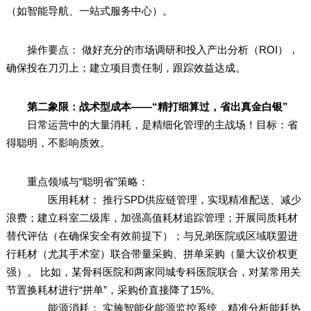
（如智能导航、一站式服务中心）。
操作要点： 做好充分的市场调研和投入产出分析（ROI），
确保投在刀刃上；建立项目责任制，跟踪效益达成。
第二象限：战术型成本——“精打细算过，省出真金白银”
日常运营中的大量消耗，是精细化管理的主战场！目标：省
得聪明，不影响质效。
重点领域与“聪明省”策略：
医用耗材： 推行SPD供应链管理，实现精准配送、减少
浪费；建立科室二级库，加强高值耗材追踪管理；开展同质耗材
替代评估（在确保安全有效前提下）；与兄弟医院或区域联盟进
行耗材（尤其手术室）联合带量采购、拼单采购（量大议价权更
强）。 比如，某骨科医院和两家同城专科医院联合，对某常用关
节置换耗材进行“拼单”，采购价直接降了15%。
能源消耗： 实施智能化能源监控系统，精准分析能耗热