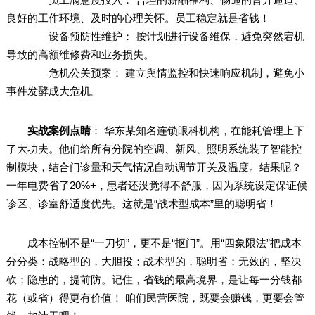
良好的工作环境、及时的心理关怀。员工稳定就是省钱！
设备预防性维护： 按计划进行设备维保，避免突然宕机
导致的高额维修费和业务损失。
危机公关预案： 建立舆情监控和快速响应机制，避免小
事件发酵成大危机。
实战案例点睛
： 华东某知名连锁眼科机构，在能耗管理上下
了大功夫。他们给所有分院的空调、新风、照明系统装了智能控
制模块，结合门诊量和天气情况自动调节开关及温度。结果呢？
一年电费省了20%+，患者还没觉得不舒服，因为系统设定保证候
诊区、诊室舒适度优先。这就是“战术型成本”里的聪明省！
成本控制不是“一刀切”，更不是“抠门”。用“四象限法”把成本
分分类：战略型的，大胆投；战术型的，聪明省；无效的，坚决
砍；隐患的，提前防。记住，省钱的最高境界，是让每一分钱都
花（或省）得更有价值！ 咱们民营医院，既要会赚钱，更要会管