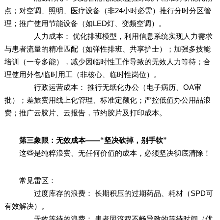
点；对空调、照明、医疗设备（非24小时必需）推行分时分区管
理；推广使用节能设备（如LED灯、变频空调）。
人力成本： 优化排班模型，利用信息系统实现人力需求
与患者流量的精准匹配（如弹性排班、共享护士）；加强多技能
培训（一专多能），减少因临时性工作导致的无效人力等待；合
理使用外包/临时用工（非核心、临时性岗位）。
行政运营成本： 推行无纸化办公（电子病历、OA审
批）；差旅费用线上化管理、标准定额化；严控低值办公用品浪
费；推广云胶片、云报告，节约胶片及打印成本。
第三象限：无效成本——“坚决砍掉，别手软”
这些是纯粹浪费、无任何价值的成本，必须坚决彻底清除！
常见雷区：
过度库存的浪费： 长期积压的过期药品、耗材（SPD可
有效解决）。
无效等待的浪费： 患者因流程不畅导致的等待时间（优