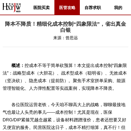
医院买卖
医管攻略
自荐求职
我的
降本不降质！精细化成本控制“四象限法”，省出真金
白银
来源：
曾思远
概述：
控成本不等于简单砍预算！本文提出成本控制“四象限
法”：战略型成本（大胆花）、战术型成本（聪明省）、无效成本
（坚决砍）、隐患成本（提前防）。聚焦手术室拼单采购、能源
管理智能化、人力弹性配置等实战案例，实现降本不降质。
各位医院运营老铁，今天咱不聊高大上的战略，聊聊最接地
气也最让人头秃的事儿——成本控制！尤其是现在，医保
DRG/DIP紧箍咒越念越紧，设备材料蹭蹭涨价，患者还想要又好
又便宜的服务。民营医院这日子，成本不精打细算，真不行！但