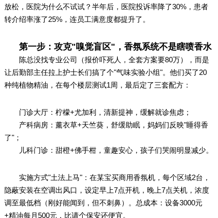
放松，医院为什么不试试？半年后，医院投诉率降了30%，患者
转介绍率涨了25%，连员工满意度都提升了。
第一步：攻克"嗅觉盲区"，香氛系统不是瞎喷香水
陈总没找专业公司（报价吓死人，全套方案要80万），而是
让后勤部主任拉上护士长们搞了个"气味实验小组"。他们买了20
种纯植物精油，在每个楼层测试1周，最后定了三套配方：
门诊大厅：柠檬+尤加利，清新提神，缓解就诊焦虑；
产科病房：薰衣草+天竺葵，舒缓助眠，妈妈们反映"睡得香
了"；
儿科门诊：甜橙+佛手柑，童趣安心，孩子们哭闹明显减少。
实施方式"土法上马"：在某宝买商用香氛机，每个区域2台，
隐蔽安装在空调出风口，设定早上7点开机，晚上7点关机，浓度
调至最低档（刚好能闻到，但不刺鼻）。总成本：设备3000元
+精油每月500元，比请个保安还便宜。