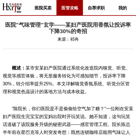
医院买卖
医管攻略
自荐求职
我的
医院"气味管理"玄学——某妇产医院用香氛让投诉率
下降30%的奇招
来源：
祁冉
概述：
某市安某妇产医院通过系统化改造院内嗅觉、听觉、
视觉等感官体验，将无形服务转化为可感知细节，投诉率下降
30%，转介绍率提升25%。本文详解嗅觉香氛系统、听觉分区管
理和视觉色温设计的落地方法与成本收益。
"陈院长，你们医院是不是偷偷给空气加了糖？"一位刚在安某
妇产医院生完宝宝的宝妈出院时开玩笑说。她不知道，这句玩笑
话道破了该院服务升级的秘密武器——感官管理工程。院长陈总
半年前在星巴克等人时突发奇想：既然连锁咖啡店能用气味让人