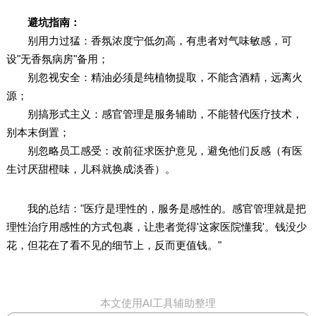
避坑指南：
别用力过猛：香氛浓度宁低勿高，有患者对气味敏感，可
设"无香氛病房"备用；
别忽视安全：精油必须是纯植物提取，不能含酒精，远离火
源；
别搞形式主义：感官管理是服务辅助，不能替代医疗技术，
别本末倒置；
别忽略员工感受：改前征求医护意见，避免他们反感（有医
生讨厌甜橙味，儿科就换成淡香）。
我的总结："医疗是理性的，服务是感性的。感官管理就是把
理性治疗用感性的方式包裹，让患者觉得'这家医院懂我'。钱没少
花，但花在了看不见的细节上，反而更值钱。"
本文使用AI工具辅助整理