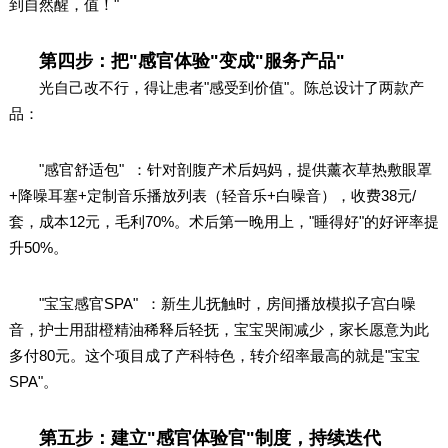
到自然醒，值！"
第四步：把"感官体验"变成"服务产品"
光自己改不行，得让患者"感受到价值"。陈总设计了两款产
品：
"感官舒适包" ：针对剖腹产术后妈妈，提供薰衣草热敷眼罩
+降噪耳塞+定制音乐播放列表（轻音乐+白噪音），收费38元/
套，成本12元，毛利70%。术后第一晚用上，"睡得好"的好评率提
升50%。
"宝宝感官SPA" ：新生儿抚触时，房间播放模拟子宫白噪
音，护士用甜橙精油稀释后轻抚，宝宝哭闹减少，家长愿意为此
多付80元。这个项目成了产科特色，转介绍率最高的就是"宝宝
SPA"。
第五步：建立"感官体验官"制度，持续迭代