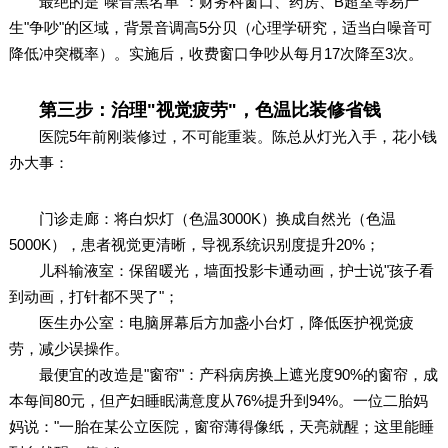
最绝的是"噪音黑名单"：财务科窗口、药房、B超室等易产
生"争吵"的区域，背景音调高5分贝（心理学研究，适当白噪音可
降低冲突概率）。实施后，收费窗口争吵从每月17次降至3次。
第三步：治理"视觉疲劳"，色温比装修省钱
医院5年前刚装修过，不可能重装。陈总从灯光入手，花小钱
办大事：
门诊走廊：将白炽灯（色温3000K）换成自然光（色温
5000K），患者视觉更清晰，导视系统识别度提升20%；
儿科输液室：保留暖光，墙面投影卡通动画，护士说"孩子看
到动画，打针都不哭了"；
医生办公室：电脑屏幕后方加盏小台灯，降低医护视觉疲
劳，减少误操作。
最便宜的改造是"窗帘"：产科病房换上遮光度90%的窗帘，成
本每间80元，但产妇睡眠满意度从76%提升到94%。一位二胎妈
妈说："一胎在某公立医院，窗帘薄得像纸，天亮就醒；这里能睡