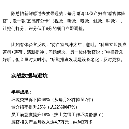
陈总怕新鲜感过去效果递减，每月邀请10位产妇当"感官体验
官"，发一张"五感评分卡"（视觉、听觉、嗅觉、触觉、味觉），
让她们打分。评分低于8分的项目立即调整。
比如有体验官反映："待产室气味太甜，想吐。"科里立即换成
茶树+薄荷，清新提神，问题解决。另一位体验官说："电梯音乐
好听，但音量时大时小。"后勤排查发现是设备老化，及时更换。
实战数据与避坑
半年成果：
环境类投诉下降68%（从每月23件降至7件）
转介绍率提升25%（从22%到47%）
员工满意度提升18%（护士觉得工作环境舒服了）
感官相关产品月收入达4.7万元，纯利3万多