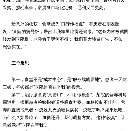
采购、损耗率低；家属餐市场化定价，毛利反而更高。
最意外的收获：食堂成为"口碑传播点"。有患者在朋友圈
发："某院的病号饭，居然比我家里吃得还健康。"这条内容被截图
转发到医院群，老孙看了哭笑不得："我们花大钱做广告，不如一
碗饭实在。"
三个反思
第一，食堂不是"成本中心"，是"服务战略要地"。患者一天吃
三顿，每顿都是"医院是否在乎我"的投票。
第二，治疗膳食要"真管用"，不能"假概念"。某院的营养科每
周巡房，根据患者检验指标调整膳食方案。血糖控制不佳的，营
养师直接找患者："您这几天的糖尿病餐，您吃了吗？如果没吃，
为什么？如果吃了，血糖还升，我们调整方案。"这种"较真"，让
患者觉得"医院在管我"。