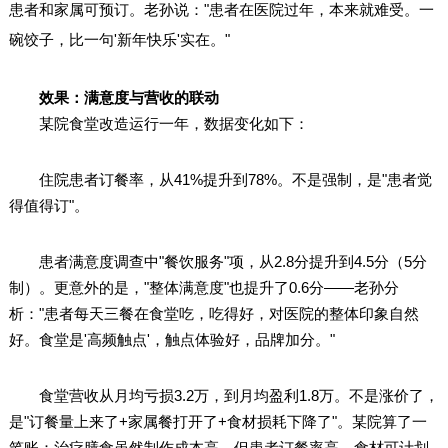
患者和家属可预订。老孙说："患者在医院过年，本来就难受。一
碗饺子，比一句'新年快乐'实在。"
效果：满意度与营收的联动
某院食堂改造运行一年，数据变化如下：
住院患者订餐率，从41%提升到78%。不是强制，是"患者觉
得值得订"。
患者满意度调查中"餐饮服务"项，从2.8分提升到4.5分（5分
制）。更意外的是，"整体满意度"也提升了0.6分——老孙分
析："患者每天三餐在食堂吃，吃得好，对医院的整体印象自然
好。食堂是'高频触点'，触点体验好，品牌加分。"
食堂营收从月均亏损3.2万，到月均盈利1.8万。不是涨价了，
是"订餐量上来了+家属餐打开了+食材损耗下降了"。某院算了一
笔账：治疗膳食虽然制作成本高，但患者订餐率高、食材可计划