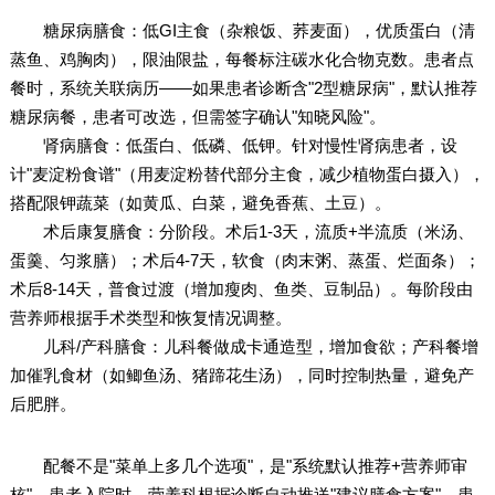
糖尿病膳食：低GI主食（杂粮饭、荞麦面），优质蛋白（清
蒸鱼、鸡胸肉），限油限盐，每餐标注碳水化合物克数。患者点
餐时，系统关联病历——如果患者诊断含"2型糖尿病"，默认推荐
糖尿病餐，患者可改选，但需签字确认"知晓风险"。
肾病膳食：低蛋白、低磷、低钾。针对慢性肾病患者，设
计"麦淀粉食谱"（用麦淀粉替代部分主食，减少植物蛋白摄入），
搭配限钾蔬菜（如黄瓜、白菜，避免香蕉、土豆）。
术后康复膳食：分阶段。术后1-3天，流质+半流质（米汤、
蛋羹、匀浆膳）；术后4-7天，软食（肉末粥、蒸蛋、烂面条）；
术后8-14天，普食过渡（增加瘦肉、鱼类、豆制品）。每阶段由
营养师根据手术类型和恢复情况调整。
儿科/产科膳食：儿科餐做成卡通造型，增加食欲；产科餐增
加催乳食材（如鲫鱼汤、猪蹄花生汤），同时控制热量，避免产
后肥胖。
配餐不是"菜单上多几个选项"，是"系统默认推荐+营养师审
核"。患者入院时，营养科根据诊断自动推送"建议膳食方案"，患