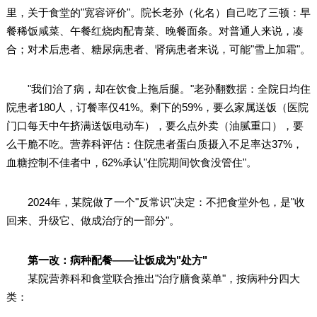
里，关于食堂的"宽容评价"。院长老孙（化名）自己吃了三顿：早
餐稀饭咸菜、午餐红烧肉配青菜、晚餐面条。对普通人来说，凑
合；对术后患者、糖尿病患者、肾病患者来说，可能"雪上加霜"。
"我们治了病，却在饮食上拖后腿。"老孙翻数据：全院日均住
院患者180人，订餐率仅41%。剩下的59%，要么家属送饭（医院
门口每天中午挤满送饭电动车），要么点外卖（油腻重口），要
么干脆不吃。营养科评估：住院患者蛋白质摄入不足率达37%，
血糖控制不佳者中，62%承认"住院期间饮食没管住"。
2024年，某院做了一个"反常识"决定：不把食堂外包，是"收
回来、升级它、做成治疗的一部分"。
第一改：病种配餐——让饭成为"处方"
某院营养科和食堂联合推出"治疗膳食菜单"，按病种分四大
类：