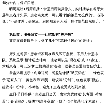
40分钟内，保证口感。
明厨亮灶+后厨直播：食堂后厨装摄像头，实时播放在餐厅大
屏和患者床头屏。患者点完餐，可以看"我的饭是怎么做的"。老孙
说："不是作秀，是倒逼。厨师知道有人看，操作规范自然提升。"
第四改：服务细节——让吃饭有"尊严感"
某院在供餐服务上，做了几个"不花钱但暖心"的设计：
床头点餐屏：患者或家属在床头即可点餐，不用去食堂排
队。系统显示"预计送达时间"，患者可以选"现在送"或"XX点送"。
术后患者，可以选"护士协助进食"备注，送餐员会通知责任护士。
餐盘温度提示：冬季送餐，餐盘边缘贴"温度标签"——绿色表
示"适宜入口"，黄色表示"稍烫，建议等5分钟"，红色表示"很热，
建议等10分钟"。小标签，避免了患者被烫或吃到凉饭。
生日/节日特供：患者生日当天，食堂免费赠送"长寿面+荷包
蛋"；春节除夕，提供"病房年夜饭"（饺子+2个荤菜+1个素菜），