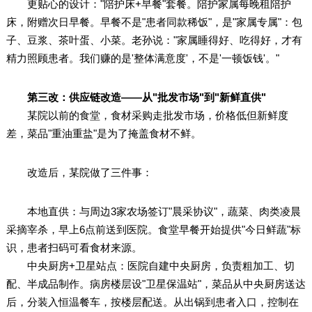
更贴心的设计："陪护床+早餐"套餐。陪护家属每晚租陪护
床，附赠次日早餐。早餐不是"患者同款稀饭"，是"家属专属"：包
子、豆浆、茶叶蛋、小菜。老孙说："家属睡得好、吃得好，才有
精力照顾患者。我们赚的是'整体满意度'，不是'一顿饭钱'。"
第三改：供应链改造——从"批发市场"到"新鲜直供"
某院以前的食堂，食材采购走批发市场，价格低但新鲜度
差，菜品"重油重盐"是为了掩盖食材不鲜。
改造后，某院做了三件事：
本地直供：与周边3家农场签订"晨采协议"，蔬菜、肉类凌晨
采摘宰杀，早上6点前送到医院。食堂早餐开始提供"今日鲜蔬"标
识，患者扫码可看食材来源。
中央厨房+卫星站点：医院自建中央厨房，负责粗加工、切
配、半成品制作。病房楼层设"卫星保温站"，菜品从中央厨房送达
后，分装入恒温餐车，按楼层配送。从出锅到患者入口，控制在