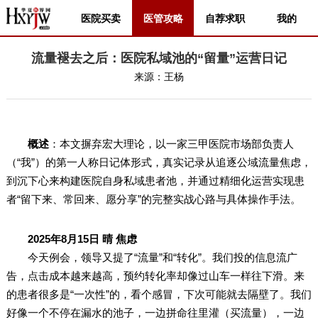
医院买卖
医管攻略
自荐求职
我的
流量褪去之后：医院私域池的“留量”运营日记
来源：
王杨
概述
：本文摒弃宏大理论，以一家三甲医院市场部负责人
（“我”）的第一人称日记体形式，真实记录从追逐公域流量焦虑，
到沉下心来构建医院自身私域患者池，并通过精细化运营实现患
者“留下来、常回来、愿分享”的完整实战心路与具体操作手法。
2025年8月15日 晴 焦虑
今天例会，领导又提了“流量”和“转化”。我们投的信息流广
告，点击成本越来越高，预约转化率却像过山车一样往下滑。来
的患者很多是“一次性”的，看个感冒，下次可能就去隔壁了。我们
好像一个不停在漏水的池子，一边拼命往里灌（买流量），一边