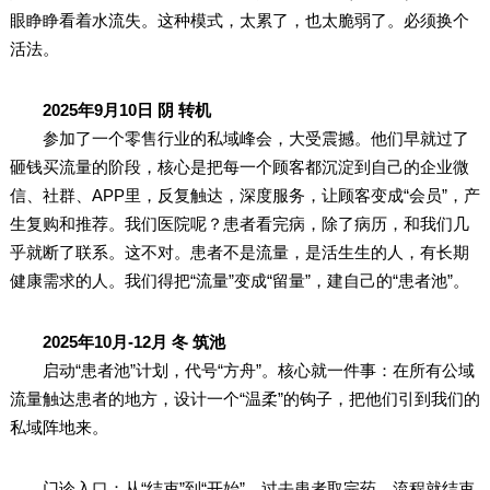
眼睁睁看着水流失。这种模式，太累了，也太脆弱了。必须换个
活法。
2025年9月10日 阴 转机
参加了一个零售行业的私域峰会，大受震撼。他们早就过了
砸钱买流量的阶段，核心是把每一个顾客都沉淀到自己的企业微
信、社群、APP里，反复触达，深度服务，让顾客变成“会员”，产
生复购和推荐。我们医院呢？患者看完病，除了病历，和我们几
乎就断了联系。这不对。患者不是流量，是活生生的人，有长期
健康需求的人。我们得把“流量”变成“留量”，建自己的“患者池”。
2025年10月-12月 冬 筑池
启动“患者池”计划，代号“方舟”。核心就一件事：在所有公域
流量触达患者的地方，设计一个“温柔”的钩子，把他们引到我们的
私域阵地来。
门诊入口：从“结束”到“开始”。过去患者取完药，流程就结束