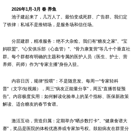
2026年1月-3月 春 养鱼
池子建起来了，几万人了。最怕变成死群、广告群。我们定
了铁律：私域不是推销场，是服务场和信任场。
分层建群，精准服务：绝不大杂烩。我们有“糖友之家”、“宝
妈联盟”、“心安俱乐部（心血管）”、“骨力康复营”等几十个垂直社
群。每个群都有明确的主题和专属的医护人员（医生、护士、营
养师、药师）作为“专家主播”身份入驻。
内容日历，规律“投喂”：不是随意发。每周一“专家轻科
普”（文字/短视频），周三“病友正能量分享”，周五“直播答疑预
告”。内容极度实用：如何解读化验单上的某个指标、医保新政策
解读、适合糖友的春节食谱。
激活互动，营造归属：定期举办“晒步数打卡”、“健康食谱大
赛”，奖品是医院的体检优惠券或专家加号权。鼓励病友在群里分