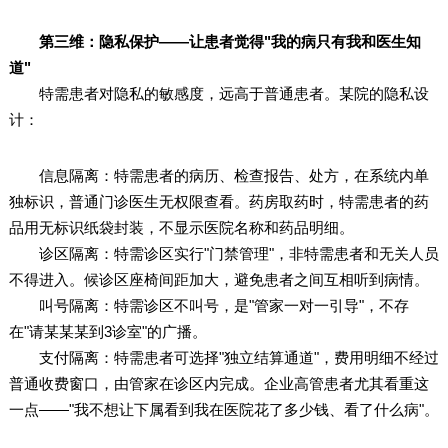
第三维：隐私保护——让患者觉得"我的病只有我和医生知
道"
特需患者对隐私的敏感度，远高于普通患者。某院的隐私设
计：
信息隔离：特需患者的病历、检查报告、处方，在系统内单
独标识，普通门诊医生无权限查看。药房取药时，特需患者的药
品用无标识纸袋封装，不显示医院名称和药品明细。
诊区隔离：特需诊区实行"门禁管理"，非特需患者和无关人员
不得进入。候诊区座椅间距加大，避免患者之间互相听到病情。
叫号隔离：特需诊区不叫号，是"管家一对一引导"，不存
在"请某某某到3诊室"的广播。
支付隔离：特需患者可选择"独立结算通道"，费用明细不经过
普通收费窗口，由管家在诊区内完成。企业高管患者尤其看重这
一点——"我不想让下属看到我在医院花了多少钱、看了什么病"。