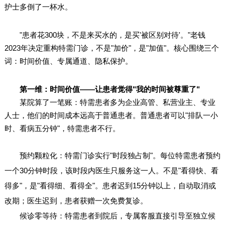
护士多倒了一杯水。
"患者花300块，不是来买水的，是买'被区别对待'。"老钱
2023年决定重构特需门诊，不是"加价"，是"加值"。核心围绕三个
词：时间价值、专属通道、隐私保护。
第一维：时间价值——让患者觉得"我的时间被尊重了"
某院算了一笔账：特需患者多为企业高管、私营业主、专业
人士，他们的时间成本远高于普通患者。普通患者可以"排队一小
时、看病五分钟"，特需患者不行。
预约颗粒化：特需门诊实行"时段独占制"。每位特需患者预约
一个30分钟时段，该时段内医生只服务这一人。不是"看得快、看
得多"，是"看得细、看得全"。患者迟到15分钟以上，自动取消或
改期；医生迟到，患者获赠一次免费复诊。
候诊零等待：特需患者到院后，专属客服直接引导至独立候