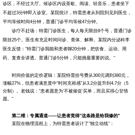
诊区，不经过大厅。候诊区内设茶歇、阅读、轻音乐，患者坐下
不超过3分钟即入诊室。某院统计，特需患者从到院到见到医生，
平均等候时间4分钟，普通门诊平均等候47分钟。
诊疗不赶场：特需门诊医生，每人每天限挂8个号，普通门诊
限挂25个。医生有充足时间问诊、查体、解释。某院内分泌科李
医生反馈："特需门诊我能和患者聊20分钟，把饮食、运动、用
药、复查全讲透。普通门诊5分钟，只能挑最重要的说。"
时间价值的定价逻辑：某院特需挂号费从300元调到380元，
涨幅27%，但患者满意度中"时间充裕感"从3.2分提升到4.7分（5
分制）。老钱说："患者愿意为'不被催促'买单，而且买得心甘情
愿。"
第二维：专属通道——让患者觉得"这条路是给我修的"
某院在物理流程上，为特需患者设计了"独立动线"：