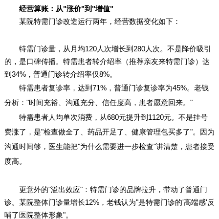
经营算账：从"涨价"到"增值"
某院特需门诊改造运行两年，经营数据变化如下：
特需门诊量，从月均120人次增长到280人次。不是降价吸引
的，是口碑传播。特需患者转介绍率（推荐亲友来特需门诊）达
到34%，普通门诊转介绍率仅8%。
特需患者复诊率，达到71%，普通门诊复诊率为45%。老钱
分析："时间充裕、沟通充分、信任度高，患者愿意回来。"
特需患者人均单次消费，从680元提升到1120元。不是挂号
费涨了，是"检查做全了、药品开足了、健康管理包买多了"。因为
沟通时间够，医生能把"为什么需要进一步检查"讲清楚，患者接受
度高。
更意外的"溢出效应"：特需门诊的品牌拉升，带动了普通门
诊。某院整体门诊量增长12%，老钱认为"是特需门诊的'高端感'反
哺了医院整体形象"。