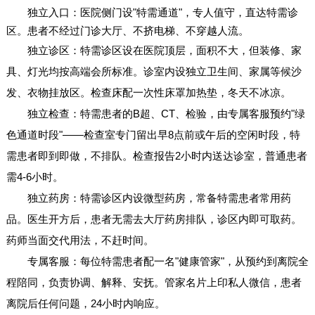
独立入口：医院侧门设"特需通道"，专人值守，直达特需诊
区。患者不经过门诊大厅、不挤电梯、不穿越人流。
独立诊区：特需诊区设在医院顶层，面积不大，但装修、家
具、灯光均按高端会所标准。诊室内设独立卫生间、家属等候沙
发、衣物挂放区。检查床配一次性床罩加热垫，冬天不冰凉。
独立检查：特需患者的B超、CT、检验，由专属客服预约"绿
色通道时段"——检查室专门留出早8点前或午后的空闲时段，特
需患者即到即做，不排队。检查报告2小时内送达诊室，普通患者
需4-6小时。
独立药房：特需诊区内设微型药房，常备特需患者常用药
品。医生开方后，患者无需去大厅药房排队，诊区内即可取药。
药师当面交代用法，不赶时间。
专属客服：每位特需患者配一名"健康管家"，从预约到离院全
程陪同，负责协调、解释、安抚。管家名片上印私人微信，患者
离院后任何问题，24小时内响应。