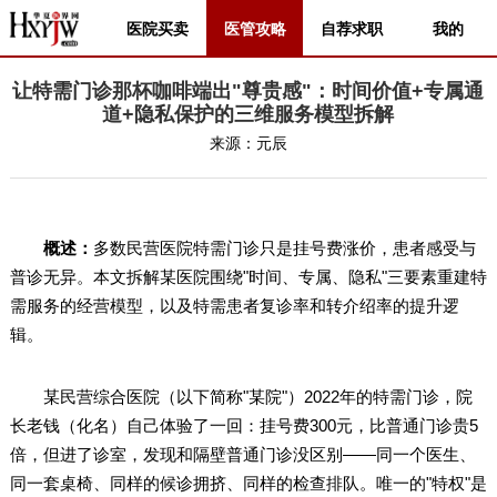
医院买卖
医管攻略
自荐求职
我的
让特需门诊那杯咖啡端出"尊贵感"：时间价值+专属通
道+隐私保护的三维服务模型拆解
来源：
元辰
概述：
多数民营医院特需门诊只是挂号费涨价，患者感受与
普诊无异。本文拆解某医院围绕"时间、专属、隐私"三要素重建特
需服务的经营模型，以及特需患者复诊率和转介绍率的提升逻
辑。
某民营综合医院（以下简称"某院"）2022年的特需门诊，院
长老钱（化名）自己体验了一回：挂号费300元，比普通门诊贵5
倍，但进了诊室，发现和隔壁普通门诊没区别——同一个医生、
同一套桌椅、同样的候诊拥挤、同样的检查排队。唯一的"特权"是