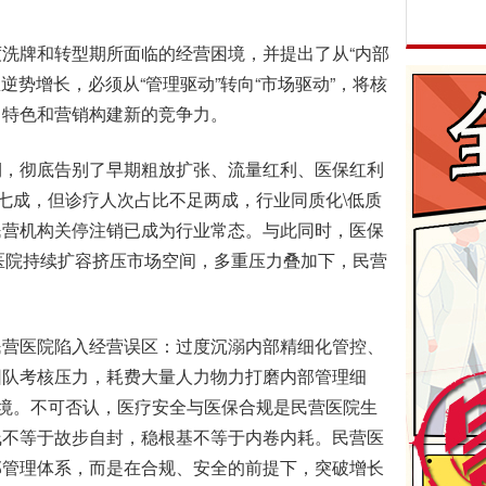
洗牌和转型期所面临的经营困境，并提出了从“内部
逆势增长，必须从“管理驱动”转向“市场驱动”，将核
、特色和营销构建新的竞争力。
，彻底告别了早期粗放扩张、流量红利、医保红利
超七成，但诊疗人次占比不足两成，行业同质化\低质
民营机构关停注销已成为行业常态。与此同时，医保
立医院持续扩容挤压市场空间，多重压力叠加下，民营
营医院陷入经营误区：过度沉溺内部精细化管控、
团队考核压力，耗费大量人力物力打磨内部管理细
困境。不可否认，医疗安全与医保合规是民营医院生
线不等于故步自封，稳根基不等于内卷内耗。民营医
部管理体系，而是在合规、安全的前提下，突破增长