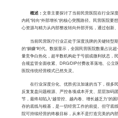
概述：
文章主要探讨了当前民营医院在行业深度
内耗”转向“外部增长”的核心突围路径。民营医院要想
心资源与精力从内部整改转向外部开拓，通过创新
当前民营医疗行业正处于深度洗牌的关键转型期
的“躺赚”时代。数据显示，全国民营医院数量占比
量竞争白热化，超半数机构处于亏损或微利状态，
合规监管全面收紧、DRG/DIP付费改革落地、公
医院传统经营模式已然失灵。
在行业深度分化、优胜劣汰加速的当下，很多民
反复复盘问题根源、严控各项成本开支、层层加码
节，最终却陷入“越管控、越内卷、增长越乏力”的
存的底线与根基，是一切经营工作的前提。但守底
院可持续经营的终极目标，从来不是打造完美的内