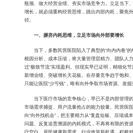
瓶颈、做大经营业绩、夯实市场竞争力。立足当下
增长，就必须重构经营思维，跳出内部内耗，聚焦
径。
一、摒弃内耗思维，立足市场向外部要增长
当下，多数民营医院陷入了典型的“向内内卷”的
根因分析、成本压缩，将大量管理层精力、团队人
过“极致节流”实现盈利。但现实早已证明，精细化
新增业绩、突破增长天花板。在存量竞争趋于饱和
只能让医院“少亏钱”，唯有向外争取市场资源、发掘
当下医疗市场的竞争核心，早已不是内部管理的
市场需求捕捉、用户流量抢占的能力较量。民营医院
向“向外找机会”，把主要精力从“复盘短板、压缩成
问题、反复追责溯源的内耗模式，不再将有限的资
疗空白、居民健康新需求、行业政策新机遇，积极