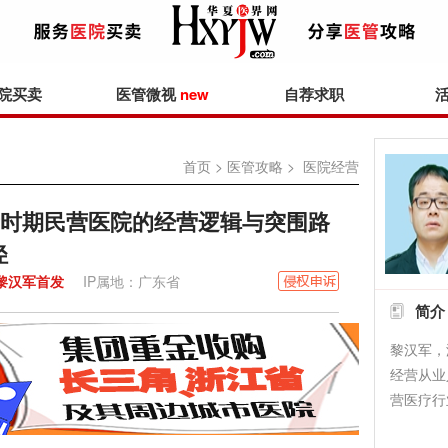
院买卖
医管微视
new
自荐求职
首页
>
医管攻略
> 医院经营
新时期民营医院的经营逻辑与突围路
径
黎汉军首发
IP属地：广东省
简介
黎汉军，
经营从业
营医疗行