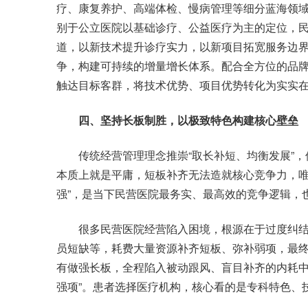
疗、康复养护、高端体检、慢病管理等细分蓝海领
别于公立医院以基础诊疗、公益医疗为主的定位，
道，以新技术提升诊疗实力，以新项目拓宽服务边
争，构建可持续的增量增长体系。配合全方位的品
触达目标客群，将技术优势、项目优势转化为实实
四、坚持长板制胜，以极致特色构建核心壁垒
传统经营管理理念推崇“取长补短、均衡发展”，
本质上就是平庸，短板补齐无法造就核心竞争力，唯
强”，是当下民营医院最务实、最高效的竞争逻辑，
很多民营医院经营陷入困境，根源在于过度纠结
员短缺等，耗费大量资源补齐短板、弥补弱项，最
有做强长板，全程陷入被动跟风、盲目补齐的内耗中
强项”。患者选择医疗机构，核心看的是专科特色、