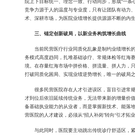
院上下目标统一、理念一致、行动同步，形成“一条
竞争力源于人的温度与专业度，只有让团队有动力
术、深耕市场，为医院业绩增长提供源源不断的内
三、锚定创新破局，以新业务构筑增长曲线
当前民营医疗行业同质化乱象是制约业绩增长的
务模式高度趋同，扎堆基础诊疗、常规体检等红海
境。在存量红海市场中拼价格、拼流量、拼人力，
打破同质化困局、实现业绩逆势增长，唯一的破局
很多民营医院存在人才引进误区，盲目引进常规
才到位后依旧延续传统业务，无法带来新的增量价
备基础执业能力的从业者，而是掌握新技术、能落
营医院的人才建设，必须从“招人补岗”转向“引才拓
与此同时，医院要主动跳出传统诊疗舒适区，紧