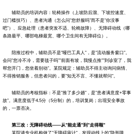
辅助员的培训内容：轮椅操作（上坡防后溜、下坡控速度、
过门槛技巧）、患者沟通（怎么问"您舒服吗"而不是"你没事
吧"）、应急处理（患者突发不适、轮椅故障）、无障碍动线（哪
条路最平、哪部电梯最宽、哪个卫生间有无障碍位）。
陪推过程中，辅助员不是"哑巴工具人"，是"流动服务窗口"。
会问"您冷不冷，需要毯子吗""前面有坡，我慢点推""到诊室了，我
帮您开门，您坐着别动"。某院规定：辅助员不得主动询问病情、
不得推销服务，但患者问的，要"知无不言、不懂就帮问"。
辅助员的考核指标：不是"推了多少趟"，是"患者满意度+零事
故"。满意度低于4.5分（5分制）的，培训复岗；出现安全事故
的，一票否决。
第三改：无障碍动线——从"能走通"到"走得顺"
某院请专业机构做了"无障碍审计"，发现动线上的"隐形障