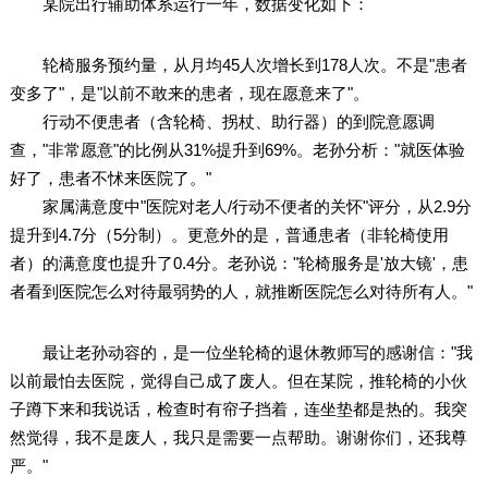
某院出行辅助体系运行一年，数据变化如下：
轮椅服务预约量，从月均45人次增长到178人次。不是"患者
变多了"，是"以前不敢来的患者，现在愿意来了"。
行动不便患者（含轮椅、拐杖、助行器）的到院意愿调
查，"非常愿意"的比例从31%提升到69%。老孙分析："就医体验
好了，患者不怵来医院了。"
家属满意度中"医院对老人/行动不便者的关怀"评分，从2.9分
提升到4.7分（5分制）。更意外的是，普通患者（非轮椅使用
者）的满意度也提升了0.4分。老孙说："轮椅服务是'放大镜'，患
者看到医院怎么对待最弱势的人，就推断医院怎么对待所有人。"
最让老孙动容的，是一位坐轮椅的退休教师写的感谢信："我
以前最怕去医院，觉得自己成了废人。但在某院，推轮椅的小伙
子蹲下来和我说话，检查时有帘子挡着，连坐垫都是热的。我突
然觉得，我不是废人，我只是需要一点帮助。谢谢你们，还我尊
严。"