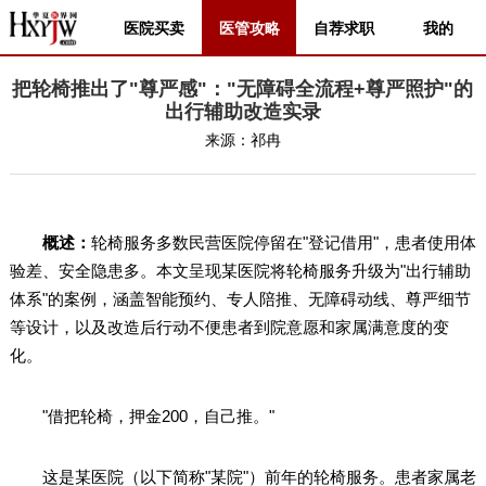
医院买卖
医管攻略
自荐求职
我的
把轮椅推出了"尊严感"："无障碍全流程+尊严照护"的
出行辅助改造实录
来源：
祁冉
概述：
轮椅服务多数民营医院停留在"登记借用"，患者使用体
验差、安全隐患多。本文呈现某医院将轮椅服务升级为"出行辅助
体系"的案例，涵盖智能预约、专人陪推、无障碍动线、尊严细节
等设计，以及改造后行动不便患者到院意愿和家属满意度的变
化。
"借把轮椅，押金200，自己推。"
这是某医院（以下简称"某院"）前年的轮椅服务。患者家属老