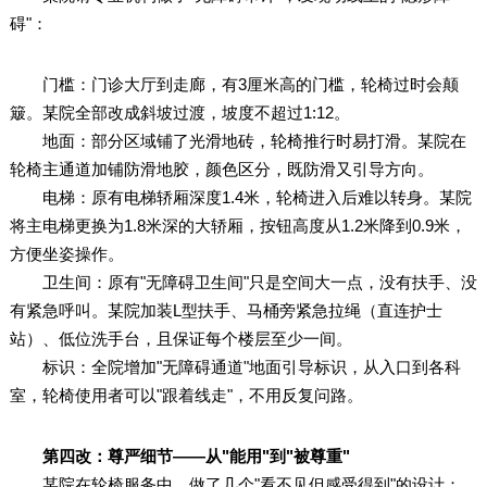
碍"：
门槛：门诊大厅到走廊，有3厘米高的门槛，轮椅过时会颠
簸。某院全部改成斜坡过渡，坡度不超过1:12。
地面：部分区域铺了光滑地砖，轮椅推行时易打滑。某院在
轮椅主通道加铺防滑地胶，颜色区分，既防滑又引导方向。
电梯：原有电梯轿厢深度1.4米，轮椅进入后难以转身。某院
将主电梯更换为1.8米深的大轿厢，按钮高度从1.2米降到0.9米，
方便坐姿操作。
卫生间：原有"无障碍卫生间"只是空间大一点，没有扶手、没
有紧急呼叫。某院加装L型扶手、马桶旁紧急拉绳（直连护士
站）、低位洗手台，且保证每个楼层至少一间。
标识：全院增加"无障碍通道"地面引导标识，从入口到各科
室，轮椅使用者可以"跟着线走"，不用反复问路。
第四改：尊严细节——从"能用"到"被尊重"
某院在轮椅服务中，做了几个"看不见但感受得到"的设计：