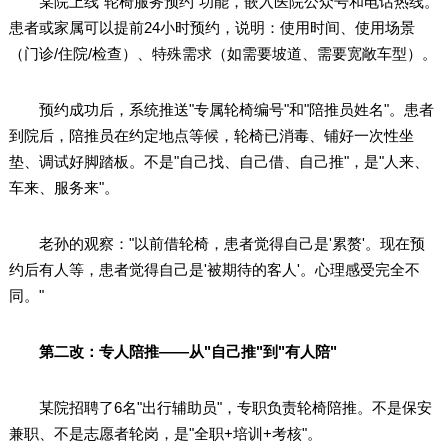
某院上线"轮椅服务预约"功能，嵌入医院公众号和电话热线。
患者或家属可以提前24小时预约，说明：使用时间、使用场景
（门诊/住院/检查）、特殊需求（如需要坡道、需要宽敞车型）。
预约成功后，系统推送"专属轮椅编号"和"陪推员姓名"。患者
到院后，陪推员在约定地点等候，轮椅已消毒、铺好一次性坐
垫、调试好脚踏板。不是"自己找、自己借、自己推"，是"人来、
车来、服务来"。
老孙的观察："以前借轮椅，患者觉得自己是'累赘'。现在预
约后有人等，患者觉得自己是'被期待的客人'。心理感受完全不
同。"
第二改：专人陪推——从"自己推"到"有人陪"
某院招聘了6名"出行辅助员"，专职负责轮椅陪推。不是保安
兼职、不是志愿者轮岗，是"全职+培训+考核"。