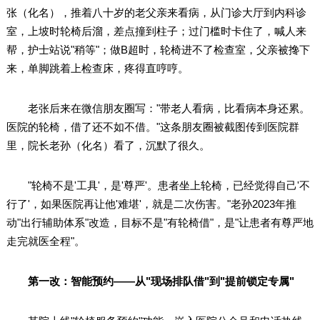
张（化名），推着八十岁的老父亲来看病，从门诊大厅到内科诊
室，上坡时轮椅后溜，差点撞到柱子；过门槛时卡住了，喊人来
帮，护士站说"稍等"；做B超时，轮椅进不了检查室，父亲被搀下
来，单脚跳着上检查床，疼得直哼哼。
老张后来在微信朋友圈写："带老人看病，比看病本身还累。
医院的轮椅，借了还不如不借。"这条朋友圈被截图传到医院群
里，院长老孙（化名）看了，沉默了很久。
"轮椅不是'工具'，是'尊严'。患者坐上轮椅，已经觉得自己'不
行了'，如果医院再让他'难堪'，就是二次伤害。"老孙2023年推
动"出行辅助体系"改造，目标不是"有轮椅借"，是"让患者有尊严地
走完就医全程"。
第一改：智能预约——从"现场排队借"到"提前锁定专属"