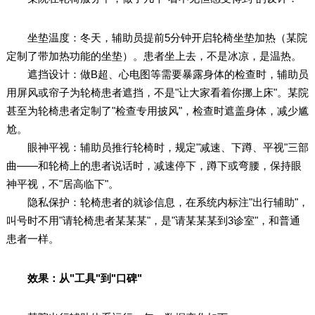
坐垫温度：冬天，辅助员提前5分钟开启轮椅坐垫加热（某院
定制了带加热功能的坐垫）。患者坐上去，不是冰凉，是温热。
遮挡设计：做B超、心电图等需要暴露身体的检查时，辅助员
用屏风或帘子为轮椅患者遮挡，不是"让大家看着你挪上床"。某院
甚至为轮椅患者定制了"检查专用披风"，检查时遮盖身体，减少尴
尬。
眼神平视：辅助员推行轮椅时，规定"减速、下蹲、平视"三部
曲——和轮椅上的患者说话时，减速停下，蹲下或弯腰，保持眼
神平视，不"居高临下"。
隐私保护：轮椅患者的就诊信息，在系统内标注"出行辅助"，
叫号时不用"请轮椅患者某某某"，是"请某某某到3诊室"，和普通
患者一样。
效果：从"工具"到"口碑"