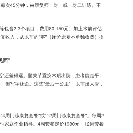
次45分钟，由康复师一对一或一对二训练。不
含2-3个项目，费用80-150元。加上术前评估、
康复收入，从以前的"零"（床旁康复不单独收费）提
见面"
"还差得远。髋关节置换术后出院，患者能走平
，但写字还歪。这些"最后一公里"，以前没人管，
门诊康复套餐"或"12周门诊康复套餐"。每周2-
+家庭作业指导。4周套餐定价1980元，12周套餐