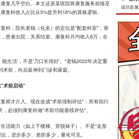
诊康复几乎空白。本文还原某医院将康复服务前移至
成功是属
康复科收入占比从5%提升到18%的算账逻辑。
复科，院长老钱（化名）的定位是"配套科室"：骨
，患者出院，关系结束。康复科月均收入8万，全
能生活'，不是'刀口长得好'。"老钱2022年决定重
伸到术前，向后延伸到门诊和家庭。
"术前启动"
师才介入。现在改成"术前强制评估"：所有拟行
天，必须到康复科做"术前功能基线评估"。
活能力（如上下楼梯、穿脱袜子）。不是"走形
线对比，进步多少、差距多少，量化可见。