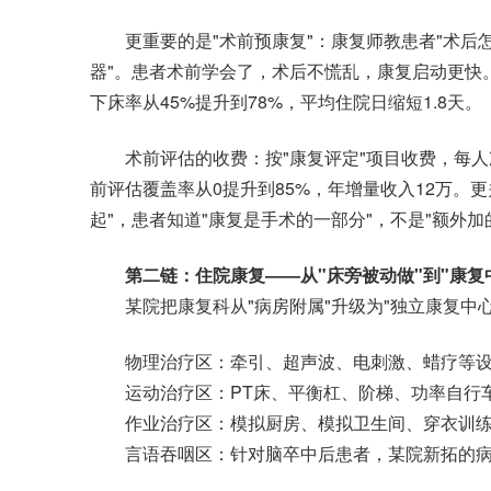
更重要的是"术前预康复"：康复师教患者"术后
器"。患者术前学会了，术后不慌乱，康复启动更快
下床率从45%提升到78%，平均住院日缩短1.8天。
术前评估的收费：按"康复评定"项目收费，每人次1
前评估覆盖率从0提升到85%，年增量收入12万。
起"，患者知道"康复是手术的一部分"，不是"额外加
第二链：住院康复——从"床旁被动做"到"康复
某院把康复科从"病房附属"升级为"独立康复中心"
物理治疗区：牵引、超声波、电刺激、蜡疗等设
运动治疗区：PT床、平衡杠、阶梯、功率自行
作业治疗区：模拟厨房、模拟卫生间、穿衣训练
言语吞咽区：针对脑卒中后患者，某院新拓的病