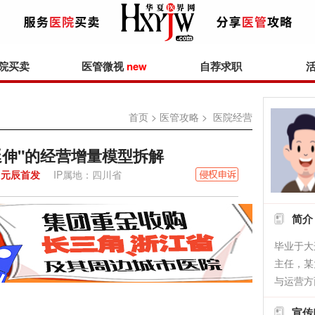
院买卖
医管微视
new
自荐求职
首页
>
医管攻略
> 医院经营
延伸"的经营增量模型拆解
元辰首发
IP属地：四川省
简介
毕业于大
主任，某
与运营方
宣传