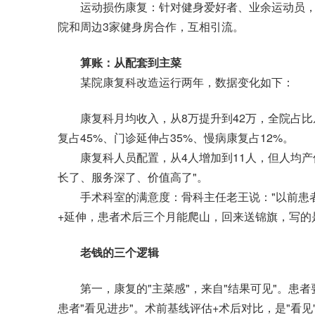
运动损伤康复：针对健身爱好者、业余运动员，提
院和周边3家健身房合作，互相引流。
算账：从配套到主菜
某院康复科改造运行两年，数据变化如下：
康复科月均收入，从8万提升到42万，全院占比从
复占45%、门诊延伸占35%、慢病康复占12%。
康复科人员配置，从4人增加到11人，但人均产值从
长了、服务深了、价值高了"。
手术科室的满意度：骨科主任老王说："以前患者出
+延伸，患者术后三个月能爬山，回来送锦旗，写的是'
老钱的三个逻辑
第一，康复的"主菜感"，来自"结果可见"。患者
患者"看见进步"。术前基线评估+术后对比，是"看见