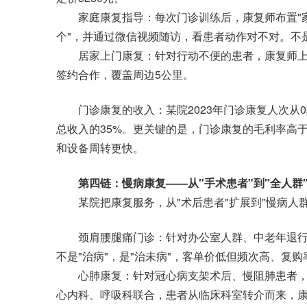
家庭康复指导：每次门诊训练后，康复师布置"家庭
个"，并通过微信视频随访，看患者动作对不对。不是
居家上门康复：针对行动不便的患者，康复师上门
签约合作，覆盖周边5公里。
门诊康复的收入：某院2023年门诊康复人次从0增
总收入的35%。更关键的是，门诊康复的毛利率高
和设备周转更快。
第四链：慢病康复——从"手术患者"到"全人群
某院把康复服务，从"术后患者"扩展到"慢病人群
颈肩腰腿痛门诊：针对办公室人群、中老年退行性病
不是"治病"，是"治未病"，客单价低但频次高、复购
心肺康复：针对冠心病支架术后、慢阻肺患者，提
心内科、呼吸科联合，患者从临床科室转介而来，康