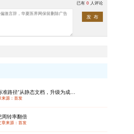
已有
0
人评论
发 布
临床路径2.0：在DRG/DIP时代，将“标准路径”从静态文档，升级为成本与质量的动态“驾驶舱”
 文章来源：首发
把周转率翻倍
36 文章来源：首发