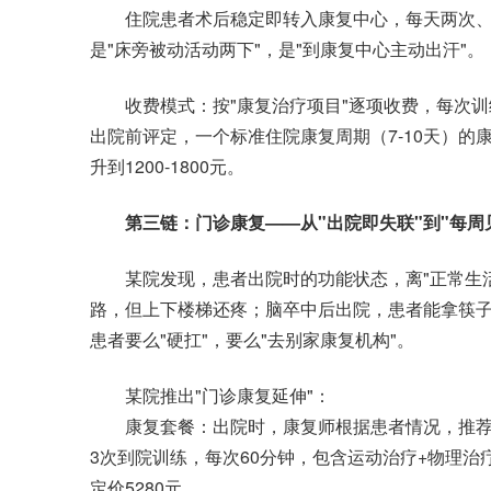
住院患者术后稳定即转入康复中心，每天两次、每
是"床旁被动活动两下"，是"到康复中心主动出汗"。
收费模式：按"康复治疗项目"逐项收费，每次训练包
出院前评定，一个标准住院康复周期（7-10天）的
升到1200-1800元。
第三链：门诊康复——从"出院即失联"到"每周
某院发现，患者出院时的功能状态，离"正常生活
路，但上下楼梯还疼；脑卒中后出院，患者能拿筷子
患者要么"硬扛"，要么"去别家康复机构"。
某院推出"门诊康复延伸"：
康复套餐：出院时，康复师根据患者情况，推荐"4周
3次到院训练，每次60分钟，包含运动治疗+物理治疗
定价5280元。