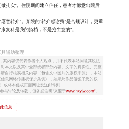
做扎实"。住院期间建立信任，患者才愿意出院后
愿意转介"。某院的"转介感谢费"是合规设计，更重
"康复科是我的搭档，不是抢生意的"。
工具辅助整理
 ，其内容仅代表作者个人观点，并不代表本站同意其说法
，对本文以及其中全部或者部分内容、文字的真实性、完整
并请自行核实相关内容（包含文中图片的版权来源），本站
《信息网络传播权保护条例》，如果此作品侵犯了您的权
钮）或将本侵权页面网址发送邮件到
迎网友参与讨论及转载，但务必注明"来源于
www.hxyjw.com"
。
此信息