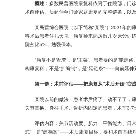
概述：
多数民营医院康复科依附于住院部，门
术前评估、后延伸至门诊家庭康复的完整链条，以及
某民营综合医院（以下简称"某院"）2021年的康
科术后患者住几天院，康复师来病房做几次床旁训练
院占比5%，勉强保本。
"康复不是'配套'，是'主菜'。患者要的是'能走路、
构康复科，不是"扩编制"，是"延链条"——向前延
第一链：术前评估——把康复从"术后开始"变成
某院以前的做法：患者术后疼了、动不了了，康复
关节置换、脊柱手术、骨折内固定的患者，术前3-7
评估内容：关节活动度、肌力、平衡能力、日常生
式"，是"建档案"——术后康复目标，要和术前基