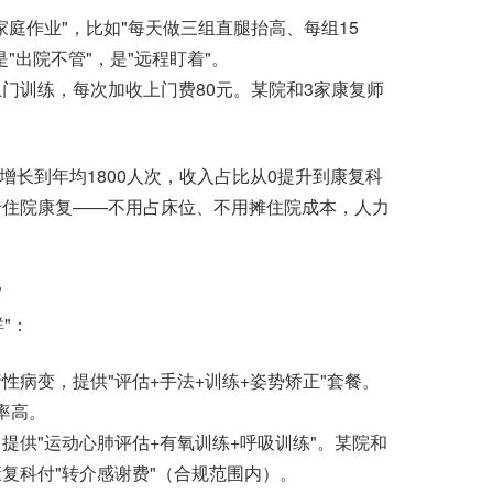
作业"，比如"每天做三组直腿抬高、每组15
"出院不管"，是"远程盯着"。
训练，每次加收上门费80元。某院和3家康复师
长到年均1800人次，收入占比从0提升到康复科
于住院康复——不用占床位、不用摊住院成本，人力
"
"：
变，提供"评估+手法+训练+姿势矫正"套餐。
率高。
供"运动心肺评估+有氧训练+呼吸训练"。某院和
复科付"转介感谢费"（合规范围内）。