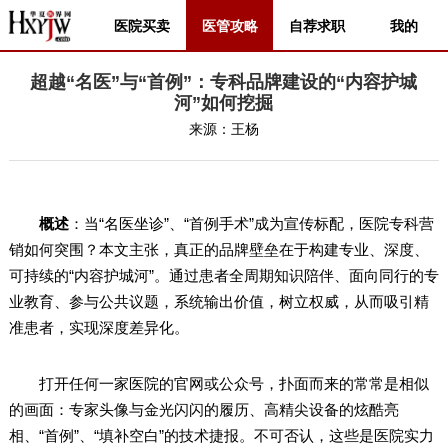
医院买卖
医管攻略
自荐求职
我的
超越“名医”与“首例”：专科品牌建设的“内容护城
河”如何挖掘
来源：
王杨
概述
：当“名医坐诊”、“首例手术”成为宣传标配，医院专科营
销如何突围？本文主张，真正的品牌壁垒在于构建专业、深度、
可持续的“内容护城河”。通过患者全周期知识陪伴、面向同行的专
业教育、参与公共议题，系统输出价值，树立权威，从而吸引精
准患者，实现深度差异化。
打开任何一家医院的官网或公众号，扑面而来的常常是相似
的画面：专家头像与金光闪闪的履历、高精尖设备的炫酷亮
相、“首例”、“填补空白”的技术捷报。不可否认，这些是医院实力