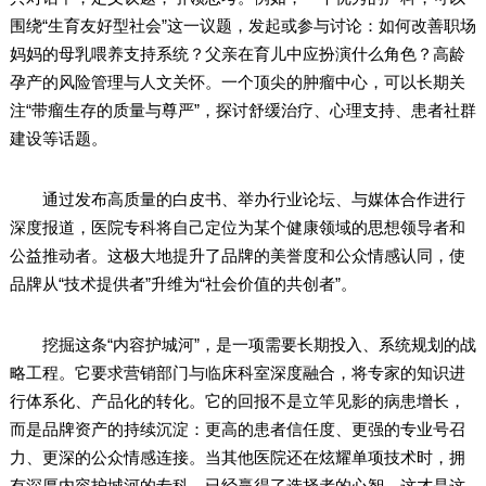
围绕“生育友好型社会”这一议题，发起或参与讨论：如何改善职场
妈妈的母乳喂养支持系统？父亲在育儿中应扮演什么角色？高龄
孕产的风险管理与人文关怀。一个顶尖的肿瘤中心，可以长期关
注“带瘤生存的质量与尊严”，探讨舒缓治疗、心理支持、患者社群
建设等话题。
通过发布高质量的白皮书、举办行业论坛、与媒体合作进行
深度报道，医院专科将自己定位为某个健康领域的思想领导者和
公益推动者。这极大地提升了品牌的美誉度和公众情感认同，使
品牌从“技术提供者”升维为“社会价值的共创者”。
挖掘这条“内容护城河”，是一项需要长期投入、系统规划的战
略工程。它要求营销部门与临床科室深度融合，将专家的知识进
行体系化、产品化的转化。它的回报不是立竿见影的病患增长，
而是品牌资产的持续沉淀：更高的患者信任度、更强的专业号召
力、更深的公众情感连接。当其他医院还在炫耀单项技术时，拥
有深厚内容护城河的专科，已经赢得了选择者的心智。这才是这