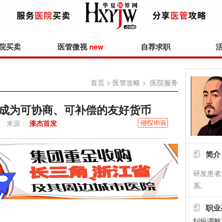
院买卖
医管微视
new
自荐求职
首页
>
医管攻略
> 医院服务
成为可协商、可补偿的友好货币
来源：
漆杰首发
简介
研发患者
系。
职业
纠纷调解