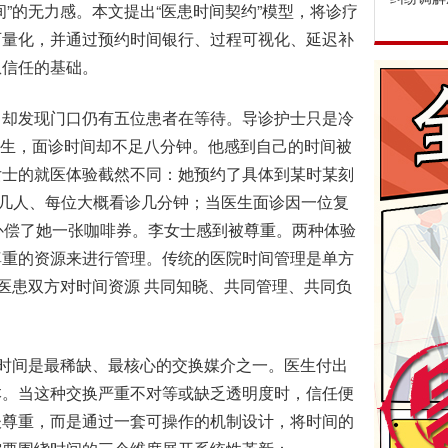
”的无力感。本文提出“医患时间契约”模型，将诊疗
可量化，并通过预约时间银行、过程可视化、延迟补
患信任的基础。
却发现门口仍有五位患者在等待。导诊护士只是冷
到医生，面诊时间却不足八分钟。他感到自己的时间被
女士的就医体验截然不同：她预约了具体到某时某刻
有几人、每位大概看诊几分钟；当医生面诊因一位复
补偿了她一张咖啡券。李女士感到被尊重。两种体验
尊重的资源来进行管理。传统的医院时间管理是单方
种医患双方对时间资源 共同知晓、共同管理、共同负
时间是最稀缺、最核心的交换媒介之一。医生付出
本。当这种交换严重不对等或缺乏透明度时，信任便
谈尊重，而是通过一套可操作的机制设计，将时间的