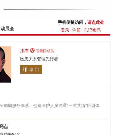
手机便捷访问，
请点此处
活动展会
登录
注册
忘记密码
漆杰
智囊团成员
医患关系管理先行者
串 门
全周期服务体系，创建医护人员沟通"三维共情"培训体
亮点
成功率94%