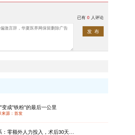
已有
0
人评论
发 布
"变成"铁粉"的最后一公里
 文章来源：首发
住院患者“出院后72小时闭环跟进”体系：零额外人力投入，术后30天返诊率下降22%