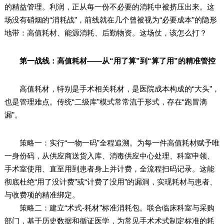
的精益管理。利润，正从每一份不必要的消耗中被挤压出来。这
场没有硝烟的“消耗战”，前线就在几个曾被视为“必要成本”的隐形
地带：高值耗材、能源消耗、后勤物资。这场仗，该怎么打？
第一战线：高值耗材——从“用了算”到“算了用”的精准管控
高值耗材，特别是手术相关耗材，是医院成本构成的“大头”，
也是管理难点。传统“二级库”模式常常流于形式，存在“跑冒滴
漏”。
策略一：实行“一物一码”全程追溯。为每一件高值耗材赋予唯
一身份码，从供应商送货入库、消毒供应中心处理、科室申领、
手术室使用、直至用到患者身上并计费，全流程扫码记录。这能
彻底杜绝“用了没计费”或“计费了没用”的漏洞，实现耗材与患者、
与收费项的精准绑定。
策略二：建立“术式-耗材”标准消耗包。联合临床科室与采购
部门，基于历史数据和循证医学，为常见手术术式制定标准的耗