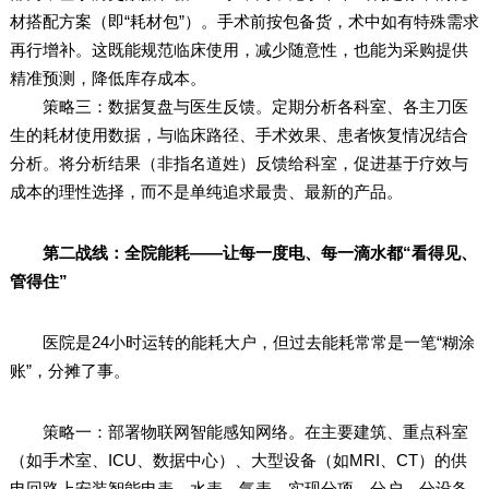
材搭配方案（即“耗材包”）。手术前按包备货，术中如有特殊需求
再行增补。这既能规范临床使用，减少随意性，也能为采购提供
精准预测，降低库存成本。
策略三：数据复盘与医生反馈。定期分析各科室、各主刀医
生的耗材使用数据，与临床路径、手术效果、患者恢复情况结合
分析。将分析结果（非指名道姓）反馈给科室，促进基于疗效与
成本的理性选择，而不是单纯追求最贵、最新的产品。
第二战线：全院能耗——让每一度电、每一滴水都“看得见、
管得住”
医院是24小时运转的能耗大户，但过去能耗常常是一笔“糊涂
账”，分摊了事。
策略一：部署物联网智能感知网络。在主要建筑、重点科室
（如手术室、ICU、数据中心）、大型设备（如MRI、CT）的供
电回路上安装智能电表、水表、气表，实现分项、分户、分设备