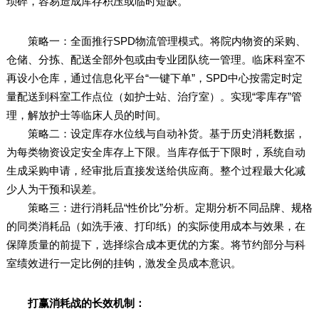
琐碎，容易造成库存积压或临时短缺。
策略一：全面推行SPD物流管理模式。将院内物资的采购、
仓储、分拣、配送全部外包或由专业团队统一管理。临床科室不
再设小仓库，通过信息化平台“一键下单”，SPD中心按需定时定
量配送到科室工作点位（如护士站、治疗室）。实现“零库存”管
理，解放护士等临床人员的时间。
策略二：设定库存水位线与自动补货。基于历史消耗数据，
为每类物资设定安全库存上下限。当库存低于下限时，系统自动
生成采购申请，经审批后直接发送给供应商。整个过程最大化减
少人为干预和误差。
策略三：进行消耗品“性价比”分析。定期分析不同品牌、规格
的同类消耗品（如洗手液、打印纸）的实际使用成本与效果，在
保障质量的前提下，选择综合成本更优的方案。将节约部分与科
室绩效进行一定比例的挂钩，激发全员成本意识。
打赢消耗战的长效机制：