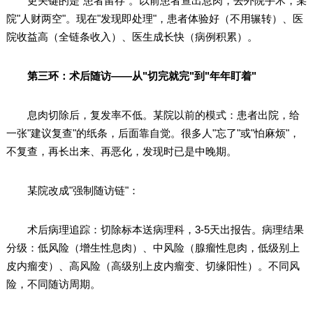
更关键的是"患者留存"。以前患者查出息肉，去外院手术，某
院"人财两空"。现在"发现即处理"，患者体验好（不用辗转）、医
院收益高（全链条收入）、医生成长快（病例积累）。
第三环：术后随访——从"切完就完"到"年年盯着"
息肉切除后，复发率不低。某院以前的模式：患者出院，给
一张"建议复查"的纸条，后面靠自觉。很多人"忘了"或"怕麻烦"，
不复查，再长出来、再恶化，发现时已是中晚期。
某院改成"强制随访链"：
术后病理追踪：切除标本送病理科，3-5天出报告。病理结果
分级：低风险（增生性息肉）、中风险（腺瘤性息肉，低级别上
皮内瘤变）、高风险（高级别上皮内瘤变、切缘阳性）。不同风
险，不同随访周期。