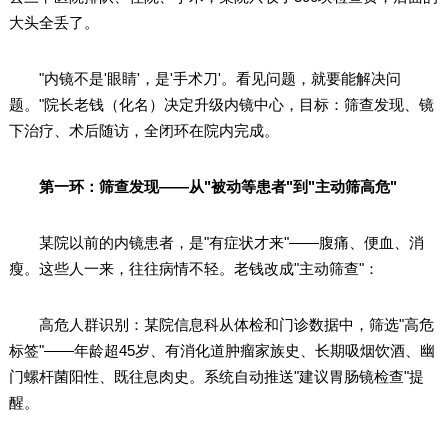
大头全丢了。
"内镜不是'眼睛'，是'手术刀'。看见问题，就要能解决问
题。"院长老钱（化名）决定升级内镜中心，目标：筛查发现、镜
下治疗、术后随访，全闭环在院内完成。
第一环：筛查发现——从"被动等患者"到"主动筛高危"
某院以前的内镜患者，是"有症状才来"——腹痛、便血、消
瘦。这些人一来，往往病情不轻。老钱改成"主动筛查"：
高危人群识别：某院信息科从体检和门诊数据中，筛选"高危
标签"——年龄超45岁、有消化道肿瘤家族史、长期吸烟饮酒、幽
门螺杆菌阳性、既往息肉史。系统自动推送"建议胃肠镜检查"提
醒。