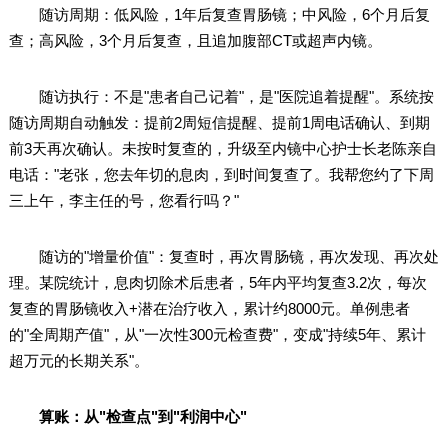
随访周期：低风险，1年后复查胃肠镜；中风险，6个月后复
查；高风险，3个月后复查，且追加腹部CT或超声内镜。
随访执行：不是"患者自己记着"，是"医院追着提醒"。系统按
随访周期自动触发：提前2周短信提醒、提前1周电话确认、到期
前3天再次确认。未按时复查的，升级至内镜中心护士长老陈亲自
电话："老张，您去年切的息肉，到时间复查了。我帮您约了下周
三上午，李主任的号，您看行吗？"
随访的"增量价值"：复查时，再次胃肠镜，再次发现、再次处
理。某院统计，息肉切除术后患者，5年内平均复查3.2次，每次
复查的胃肠镜收入+潜在治疗收入，累计约8000元。单例患者
的"全周期产值"，从"一次性300元检查费"，变成"持续5年、累计
超万元的长期关系"。
算账：从"检查点"到"利润中心"