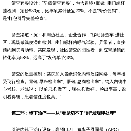
筛查套餐设计："早癌筛查套餐"，包含胃镜+肠镜+幽门螺杆
菌检测，定价980元，比单项累计便宜20%。不是"降价促销"，
是"打包引导完整检查"。
筛查渠道下沉：和周边社区、企业合作，"移动筛查车"进社
区，现场做粪便潜血检测、幽门螺杆菌呼气试验。异常者，直接
预约到院胃肠镜。某院发现，社区筛查的阳性者，到院胃肠镜的
转化率为58%，远高于"发传单"的3%。
筛查的质量控制：某院加入省级消化内镜质控网络，每年接
受飞行检查。胃镜"早癌检出率"、肠镜"息肉检出率"，纳入内镜中
心考核。老陈说："以前只求'做了'，现在求'做好'。检出率高，说
明看得细，患者信任度也高。"
第二环：镜下治疗——从"看见切不了"到"发现即处理"
引进内镜下治疗设备：高频电刀、氩离子凝固器（APC）、