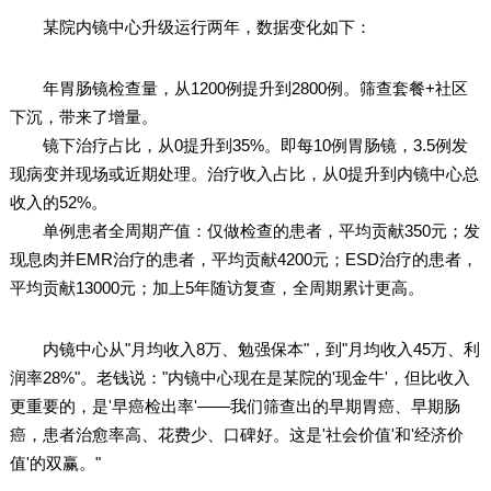
某院内镜中心升级运行两年，数据变化如下：
年胃肠镜检查量，从1200例提升到2800例。筛查套餐+社区
下沉，带来了增量。
镜下治疗占比，从0提升到35%。即每10例胃肠镜，3.5例发
现病变并现场或近期处理。治疗收入占比，从0提升到内镜中心总
收入的52%。
单例患者全周期产值：仅做检查的患者，平均贡献350元；发
现息肉并EMR治疗的患者，平均贡献4200元；ESD治疗的患者，
平均贡献13000元；加上5年随访复查，全周期累计更高。
内镜中心从"月均收入8万、勉强保本"，到"月均收入45万、利
润率28%"。老钱说："内镜中心现在是某院的'现金牛'，但比收入
更重要的，是'早癌检出率'——我们筛查出的早期胃癌、早期肠
癌，患者治愈率高、花费少、口碑好。这是'社会价值'和'经济价
值'的双赢。"