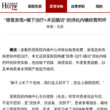
医院买卖
医管攻略
自荐求职
我的
"筛查发现+镜下治疗+术后随访"的消化内镜经营闭环
来源：
元辰
概述：
多数民营医院内镜中心停留在检查收费，发现息肉等
病变转外院治疗。本文还原某医院构建"筛查-治疗-随访"消化内镜
闭环的经营实验，包括镜下切除、病理追踪、年度复查提醒，以
及单例患者全周期产值提升路径。
"肠子上长了个息肉，我们这儿切不了，您去上级医院吧。"
某医院的内镜中心主任老陈（化名）经常对患者说这句话。
不是不想切，是"没技术、没设备、没胆子"。患者拿着报告，辗转
去三甲医院排队、住院、手术，某院只收了300块检查费，后面的