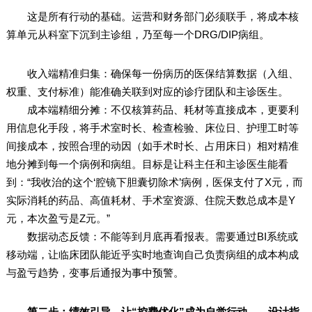
这是所有行动的基础。运营和财务部门必须联手，将成本核
算单元从科室下沉到主诊组，乃至每一个DRG/DIP病组。
收入端精准归集：确保每一份病历的医保结算数据（入组、
权重、支付标准）能准确关联到对应的诊疗团队和主诊医生。
成本端精细分摊：不仅核算药品、耗材等直接成本，更要利
用信息化手段，将手术室时长、检查检验、床位日、护理工时等
间接成本，按照合理的动因（如手术时长、占用床日）相对精准
地分摊到每一个病例和病组。目标是让科主任和主诊医生能看
到：“我收治的这个‘腔镜下胆囊切除术’病例，医保支付了X元，而
实际消耗的药品、高值耗材、手术室资源、住院天数总成本是Y
元，本次盈亏是Z元。”
数据动态反馈：不能等到月底再看报表。需要通过BI系统或
移动端，让临床团队能近乎实时地查询自己负责病组的成本构成
与盈亏趋势，变事后通报为事中预警。
第二步：绩效引导，让“控费优化”成为自觉行动——设计指