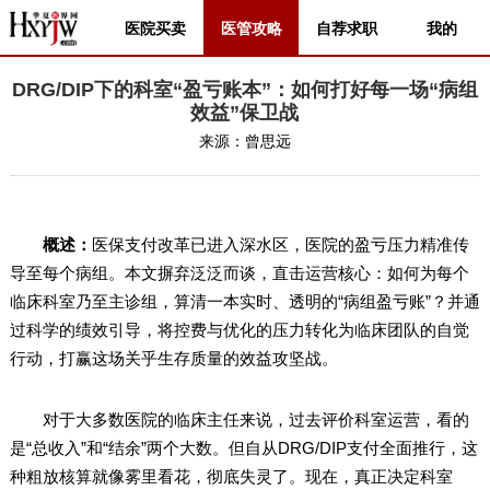
医院买卖
医管攻略
自荐求职
我的
DRG/DIP下的科室“盈亏账本”：如何打好每一场“病组
效益”保卫战
来源：
曾思远
概述：
医保支付改革已进入深水区，医院的盈亏压力精准传
导至每个病组。本文摒弃泛泛而谈，直击运营核心：如何为每个
临床科室乃至主诊组，算清一本实时、透明的“病组盈亏账”？并通
过科学的绩效引导，将控费与优化的压力转化为临床团队的自觉
行动，打赢这场关乎生存质量的效益攻坚战。
对于大多数医院的临床主任来说，过去评价科室运营，看的
是“总收入”和“结余”两个大数。但自从DRG/DIP支付全面推行，这
种粗放核算就像雾里看花，彻底失灵了。现在，真正决定科室