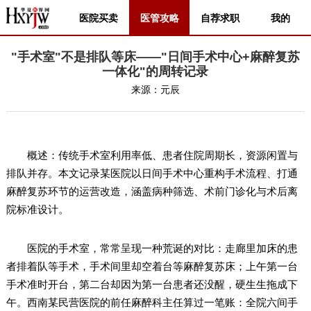
医院买卖
医管攻略
自荐求职
我的
"手术室"不是排队等床——"日间手术中心+麻醉复苏
一体化"的周转记录
来源：
元辰
概述：传统手术室利用率低、患者住院周期长，资源闲置与
排队并存。本文记录某医院以日间手术中心重构手术流程、打通
麻醉复苏环节的运营改造，涵盖病种筛选、术前门诊化与术后离
院标准设计。
医院的手术室，常常呈现一种荒诞的对比：走廊里加床的患
者排着队等手术，手术间里却空着台等麻醉复苏床；上午第一台
手术准时开台，第二台却因为第一台患者还没醒，硬生生拖成下
午。西南某民营医院的前任麻醉科主任算过一笔账：全院六间手