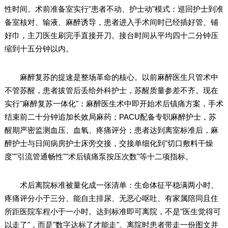
性时间。术前准备室实行"患者不动、护士动"模式：巡回护士到准
备室核对、输液、麻醉诱导，患者进入手术间时已经插好管、铺
好巾，主刀医生刷完手直接开刀。接台时间从平均四十二分钟压
缩到十五分钟以内。
麻醉复苏的提速是整场革命的核心。以前麻醉医生只管术中
不管苏醒，患者拔管后丢给外科护士，苏醒质量参差不齐。现在
实行"麻醉复苏一体化"：麻醉医生术中即开始术后镇痛方案，手术
结束前二十分钟追加长效局麻药；PACU配备专职麻醉护士，苏
醒期严密监测血压、血氧、疼痛评分；患者达到离室标准后，麻
醉护士与日间病房护士床旁交接，交接单细化到"切口敷料干燥
度""引流管通畅性""术后镇痛泵按压次数"等十二项指标。
术后离院标准被量化成一张清单：生命体征平稳满两小时、
疼痛评分小于三分、能自主排尿、无恶心呕吐、有家属陪同且住
所距医院车程小于一小时。达到标准即可离院，不是"医生觉得可
以走了"，而是"数字达标了才能走"。离院时患者带走一份图文并