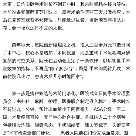
术室，日均实际手术时长不到五小时，其余时间耗在接台等待、
术前准备和麻醉复苏排队上。患者术前住院两三天只做检查，术
后在复苏室观察不够床位，只能延迟拔管。资源闲置与排队并
存，像一场永远打不完的太极。
前年秋天，该院借新楼启用之机，投入三百余万元打造日间
手术中心，核心不是增加手术间数量，而是重构手术流程与麻醉
复苏的时空关系。院长在启动会上定了一条铁律：以后衡量手术
室效率的指标，不再是"做了多少台"，而是"手术间周转几次、术
前住院几小时、患者术后几小时能回家"。
第一步是病种筛选与术前门诊化。医院成立日间手术管理委
员会，由外科、麻醉、护理、医保联合制定准入标准：手术时长
不超过九十分钟、预计出血量小于两百毫升、ASA分级一至二
级、术后疼痛可控、无严重心肺合并症。首批纳入二十个病种，
包括腹股沟疝、胆囊息肉、甲状腺结节、膝关节镜等。关键变革
是"术前检查全部门诊化"——患者入院前在门诊完成血常规、凝