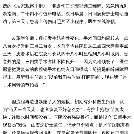
茂的《居家观察手册》，包含伤口护理视频二维码、紧急情况判
断指南、二十四小时值班电话。次日早晨，日间病房护士电话随
访；第三天，患者上传伤口照片至小程序，医生在线评估。
改革半年后，数据发生结构性变化。手术间日均周转从一点
八台次提升到三点二台次，术前平均住院日从二点四天降至零点
三天，患者术后在院总时长从四十八小时压缩到八小时以内。更
意外的是，三四类手术占比不降反升——因为流程顺畅了，医生
愿意把更复杂的腹腔镜手术也纳入日间模式，前提是麻醉保障跟
得上。麻醉科主任说："以前我们被叫做'打麻药的'，现在我们是
手术周转的节拍器。"
但流程再造也暴露了人的短板。初期有外科医生抵触，认
为"当天来当天走，患者恢复不好怎么办"；有护士抱怨"节奏太
快，连喝水时间都没有"。医院没有强硬推行，而是设立"日间手术
观察员"岗位，由资深护士兼任，记录每个堵点：是术前医嘱开得
慢，还是病理报告回得迟，或是家属缴费排队长。观察员每周提