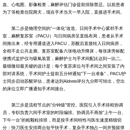
血、心电图、影像检查，麻醉评估门诊提前排除禁忌。以前患者
为了等检查住院两天，现在手术当天一早入院，直接进手术间。
第二步是物理空间的"一体化"改造。日间手术中心紧邻手术
室，麻醉复苏室（PACU）与日间病房呈直线布局，患者从手术
间推出来，经专用通道进入PACU，苏醒后直接转入日间病房，
全程不走公共走廊。复苏室配备六张电动升降床，每张床旁标配
便携式监护仪与吸氧装置，麻醉护士与手术间配比达到一比二。
最细微却最关键的设计是：每个复苏床位与手术间之间安装了内
部对讲系统，手术间护士提前五分钟通知"下一台准备"，PACU护
士同步启动苏醒评估，患者达到Aldrete评分九分即可转出，空出
的床位立即广播通知手术间接台。
第三步是流程节点的"分钟级"管控。医院引入手术排程协调
员，专职负责六间手术室的时段编排。协调员不再按"上午一台、
下午一台"的粗颗粒排班，而是按手术间特性与医生速度精细切
分：快刀医生安排两台短平快手术，复杂手术独占一间并预留弹