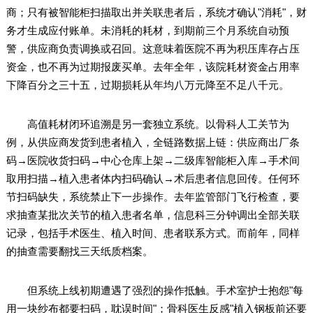
商；只有被智能柜扫描取出并关联患者后，系统才确认"消耗"，财
务才生成应付账单。未消耗的耗材，到期前三个月系统自动预
警，供应商负责调换或召回。这意味着医院不再为积压库存占压
资金，也不再为过期报废买单。去年全年，该院耗材资金占用率
下降百分之三十五，过期损耗从年均八万元降至不足八千元。
高值耗材闭环追溯是另一套独立系统。以骨科人工关节为
例，从供应商发货到患者植入，全链路数据上链：供应商出厂条
码→医院收货扫码→中心仓库上架→二级库智能柜入库→手术间
取用扫描→植入患者体内扫码确认→术后患者信息回传。任何环
节扫码缺失，系统禁止下一步操作。去年监管部门飞行检查，要
求抽查某批次关节的植入患者名单，信息科三分钟调出全部关联
记录，包括手术医生、植入时间、患者联系方式。而前年，同样
的抽查需要翻找三天纸质档案。
但系统上线初期遭遇了强烈的操作抵触。手术室护士抱怨"每
用一块纱布都要扫码，耽误时间"；骨科医生反感"植入钢板前还要