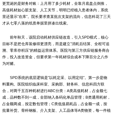
更荒诞的是财务对账：上月用了多少耗材，全靠月底盘点倒推，
高值耗材如心脏支架、人工关节，明明已经植入患者体内，系统
里还显示"在库"。院长要求查某批次支架的流向，信息科花了三天
才从七零八落的纸质单据里拼凑出线索。
前年秋天，该院启动耗材供应链改造，引入SPD模式，核心
目标不是把仓库装修得更漂亮，而是建立"消耗后结算、全程可追
溯、零库存积压"的精益运营体系。医院与第三方供应链服务商合
作，投入改造资金，但要求第一年耗材综合成本下降百分之八作
为对赌。
SPD系统的底层逻辑是"以耗定采、以用定结"。第一步是物
料重构。医院组织临床科室、采购部、财务科、信息科四方联
合，对两千五百种耗材进行ABC分类：A类高值耗材，占金额七
成，品种数不到一成，全部纳入条码化单品管理；B类通用耗材，
占金额两成，按定数包管理；C类低值易耗品，占金额一成，按
批量补货。骨科钢板、介入支架、人工晶体等A类物资，每一件植