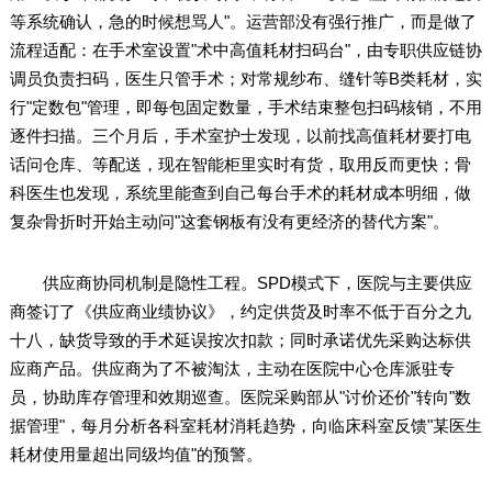
等系统确认，急的时候想骂人"。运营部没有强行推广，而是做了
流程适配：在手术室设置"术中高值耗材扫码台"，由专职供应链协
调员负责扫码，医生只管手术；对常规纱布、缝针等B类耗材，实
行"定数包"管理，即每包固定数量，手术结束整包扫码核销，不用
逐件扫描。三个月后，手术室护士发现，以前找高值耗材要打电
话问仓库、等配送，现在智能柜里实时有货，取用反而更快；骨
科医生也发现，系统里能查到自己每台手术的耗材成本明细，做
复杂骨折时开始主动问"这套钢板有没有更经济的替代方案"。
供应商协同机制是隐性工程。SPD模式下，医院与主要供应
商签订了《供应商业绩协议》，约定供货及时率不低于百分之九
十八，缺货导致的手术延误按次扣款；同时承诺优先采购达标供
应商产品。供应商为了不被淘汰，主动在医院中心仓库派驻专
员，协助库存管理和效期巡查。医院采购部从"讨价还价"转向"数
据管理"，每月分析各科室耗材消耗趋势，向临床科室反馈"某医生
耗材使用量超出同级均值"的预警。