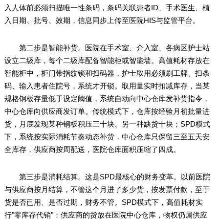
入人体前必须扫描唯一性条码，条码关联患者ID、手术医生、植
入日期、批号、效期，信息同步上传至医院HIS与监管平台。
第二步是智能补货。医院在手术室、介入室、各病区护士站
设立二级库，每个二级库配备智能柜或智能墙。高值耗材存放在
智能柜中，柜门带指纹锁和扫码器，护士取用必须刷工牌、扫条
码、输入患者住院号，系统才开锁。取用量实时扣减库存，当某
规格钢板存量低于设定阈值，系统自动向中心仓库发补货指令，
中心仓库向供应商发订单。传统模式下，仓库按经验月初批量进
货，月底发现某种钢板积压三十块、另一种缺货十块；SPD模式
下，系统按实际消耗节奏动态补货，中心仓库只保留三至五天安
全库存，供应商按周配送，医院仓库面积压缩了四成。
第三步是消耗结算。这是SPD最核心的财务变革。以前医院
与供应商按月结算，不管这个月进了多少货，按发票付款，至于
货是否已用、是否过期，财务不管。SPD模式下，高值耗材实
行"零库存代销"：供应商的货放在医院中心仓库，物权仍属供应