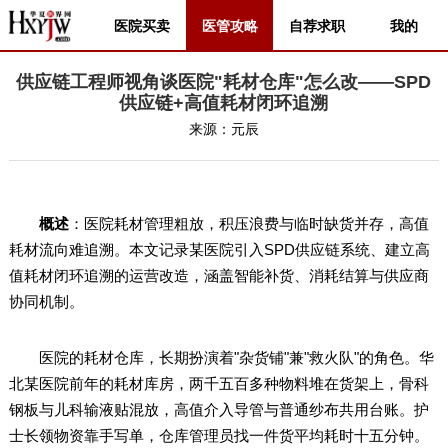
医院买卖
医管攻略
自荐求职
我的
供应链工程师视角谈医院"耗材仓库"怎么改——SPD
供应链+高值耗材闭环追溯
来源：
元辰
概述
：医院耗材管理粗放，积压浪费与临时缺货并存，高值
耗材流向难追溯。本文记录某医院引入SPD供应链系统、建立高
值耗材闭环追溯的运营改造，涵盖智能补货、消耗结算与供应商
协同机制。
医院的耗材仓库，长期扮演着"杂货铺"兼"救火队"的角色。华
北某医院前年的耗材库房，两千五百多种物料堆在货架上，骨科
钢板与儿科输液贴混放，高值介入导管与普通纱布共用台账。护
士长领物资靠手写单，仓库管理员找一件货平均耗时十五分钟。