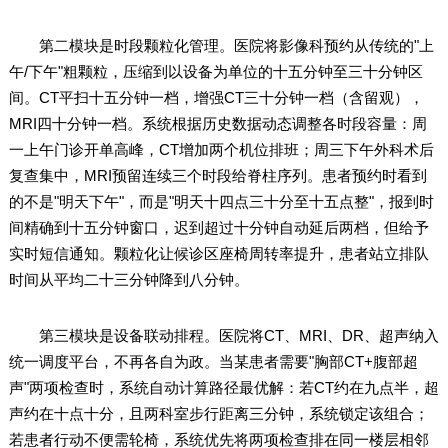
第二模块是时段颗粒化管理。医院将影像科预约从传统的"上
午/下午"粗颗粒，压缩到以设备为单位的十五分钟至三十分钟区
间。CT平扫十五分钟一档，增强CT三十分钟一档（含留观），
MRI四十分钟一档。系统根据历史数据动态调整各时段容量：周
一上午门诊开单高峰，CT增加两个机位排班；周三下午外科术后
复查集中，MRI预留连续三个时段给脊柱序列。患者预约时看到
的不是"明天下午"，而是"明天十四点三十分至十五点整"，报到时
间精确到十五分钟窗口，迟到超过十分钟自动延后两档，但给予
实时短信通知。颗粒化让候诊区座椅周转率提升，患者站立排队
时间从平均二十三分钟降到八分钟。
第三模块是设备联动排程。医院将CT、MRI、DR、超声纳入
统一调度平台，不再各自为政。当某患者需要"胸部CT+腹部超
声"两项检查时，系统自动计算路径最优解：若CT约在九点半，超
声约在十点十分，且两科室步行距离三分钟，系统锁定该组合；
若患者行动不便需轮椅，系统优先将两项检查排在同一楼层相邻