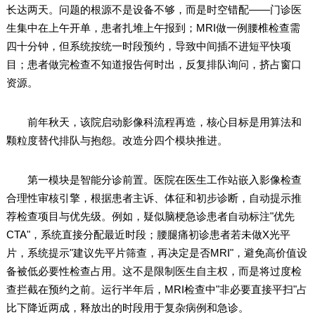
长达两天。问题的根源不是设备不够，而是时空错配——门诊医
生集中在上午开单，患者扎堆上午报到；MRI做一例腰椎检查需
四十分钟，但系统按统一时段预约，导致中间插不进短平快项
目；患者做完检查不知道报告何时出，反复排队询问，挤占窗口
资源。
前年秋天，该院启动影像科流程再造，核心目标是用算法和
颗粒度替代排队与抱怨。改造分四个模块推进。
第一模块是智能分诊前置。医院在医生工作站嵌入影像检查
合理性审核引擎，根据患者主诉、体征和初步诊断，自动提示推
荐检查项目与优先级。例如，疑似脑梗急诊患者自动标注"优先
CTA"，系统直接分配最近时段；腰腿痛初诊患者若未做X光平
片，系统提示"建议先平片筛查，再决定是否MRI"，避免高价值设
备被低必要性检查占用。这不是限制医生自主权，而是将过度检
查拦截在预约之前。运行半年后，MRI检查中"非必要直接平扫"占
比下降近两成，释放出的时段用于复杂病例和急诊。