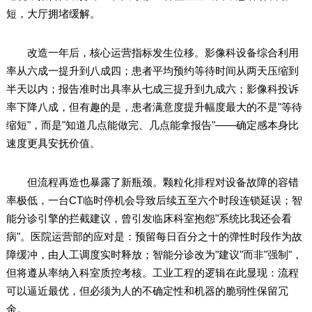
短，大厅拥堵缓解。
改造一年后，核心运营指标发生位移。影像科设备综合利用
率从六成一提升到八成四；患者平均预约等待时间从两天压缩到
半天以内；报告准时出具率从七成三提升到九成六；影像科投诉
率下降八成，但有趣的是，患者满意度提升幅度最大的不是"等待
缩短"，而是"知道几点能做完、几点能拿报告"——确定感本身比
速度更具安抚价值。
但流程再造也暴露了新瓶颈。颗粒化排程对设备故障的容错
率极低，一台CT临时停机会导致后续五至六个时段连锁延误；智
能分诊引擎的拦截建议，曾引发临床科室抱怨"系统比我还会看
病"。医院运营部的应对是：预留每日百分之十的弹性时段作为故
障缓冲，由人工调度实时释放；智能分诊改为"建议"而非"强制"，
但将遵从率纳入科室质控考核。工业工程的逻辑在此显现：流程
可以逼近最优，但必须为人的不确定性和机器的脆弱性保留冗
余。