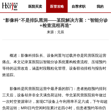
医院买卖
医管攻略
自荐求职
我的
"影像科"不是排队黑洞——某院解决方案："智能分诊
+检查流程再造"
来源：
元辰
概述：影像科排队长、设备闲置与过载并存是民营医院运营
痛点。本文记录某医院以智能分诊系统重构检查流程、压缩预约
等待的运营改造，涵盖时段颗粒化管理、设备联动排程与报告时
效追踪。
影像科是民营医院运营中最矛盾的部门：患者抱怨预约排到
三天后，设备却并非全天满负荷运转。华北某民营医院前年做过
一次时空资源审计，发现CT设备上午利用率不足六成，下午却超
负荷运转；MRI日均空闲时段累计近四小时，但患者预约等待仍