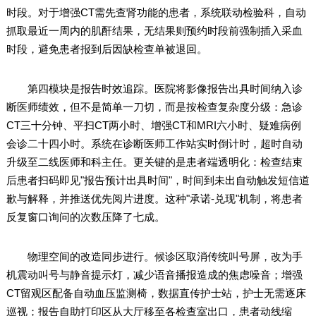
时段。对于增强CT需先查肾功能的患者，系统联动检验科，自动
抓取最近一周内的肌酐结果，无结果则预约时段前强制插入采血
时段，避免患者报到后因缺检查单被退回。
第四模块是报告时效追踪。医院将影像报告出具时间纳入诊
断医师绩效，但不是简单一刀切，而是按检查复杂度分级：急诊
CT三十分钟、平扫CT两小时、增强CT和MRI六小时、疑难病例
会诊二十四小时。系统在诊断医师工作站实时倒计时，超时自动
升级至二线医师和科主任。更关键的是患者端透明化：检查结束
后患者扫码即见"报告预计出具时间"，时间到未出自动触发短信道
歉与解释，并推送优先阅片进度。这种"承诺-兑现"机制，将患者
反复窗口询问的次数压降了七成。
物理空间的改造同步进行。候诊区取消传统叫号屏，改为手
机震动叫号与静音提示灯，减少语音播报造成的焦虑噪音；增强
CT留观区配备自动血压监测椅，数据直传护士站，护士无需逐床
巡视；报告自助打印区从大厅移至各检查室出口，患者动线缩