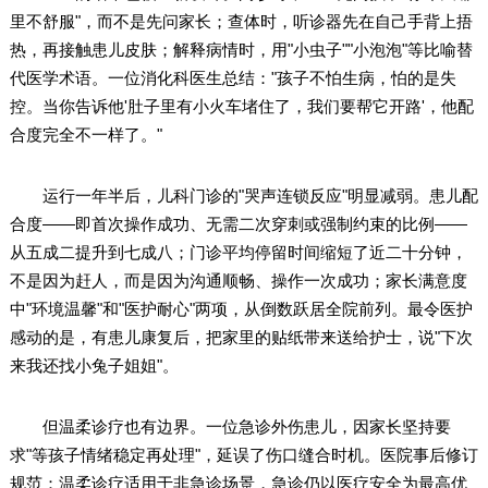
里不舒服"，而不是先问家长；查体时，听诊器先在自己手背上捂
热，再接触患儿皮肤；解释病情时，用"小虫子""小泡泡"等比喻替
代医学术语。一位消化科医生总结："孩子不怕生病，怕的是失
控。当你告诉他'肚子里有小火车堵住了，我们要帮它开路'，他配
合度完全不一样了。"
运行一年半后，儿科门诊的"哭声连锁反应"明显减弱。患儿配
合度——即首次操作成功、无需二次穿刺或强制约束的比例——
从五成二提升到七成八；门诊平均停留时间缩短了近二十分钟，
不是因为赶人，而是因为沟通顺畅、操作一次成功；家长满意度
中"环境温馨"和"医护耐心"两项，从倒数跃居全院前列。最令医护
感动的是，有患儿康复后，把家里的贴纸带来送给护士，说"下次
来我还找小兔子姐姐"。
但温柔诊疗也有边界。一位急诊外伤患儿，因家长坚持要
求"等孩子情绪稳定再处理"，延误了伤口缝合时机。医院事后修订
规范：温柔诊疗适用于非急诊场景，急诊仍以医疗安全为最高优