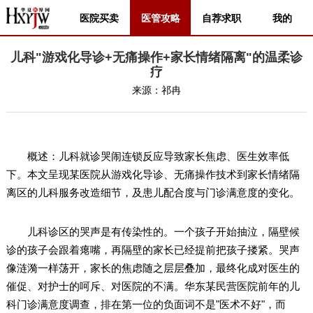
医院买卖
医管攻略
自荐求职
我的
儿科"游戏化导诊+无痛操作+家长情绪隔离"的温柔诊
疗
来源：
祁冉
概述：儿科就诊哭闹连锁反应导致家长焦虑、医生效率低
下。本文呈现某医院从游戏化导诊、无痛操作技术到家长情绪隔
离区的儿科服务改造细节，及患儿配合度与门诊满意度的变化。
儿科诊区的哭声是有传染性的。一个孩子开始抽泣，隔壁候
诊的孩子会跟着瘪嘴，再隔壁的家长已经提前把孩子搂紧。哭声
像涟漪一样荡开，家长的焦虑随之层层叠加，最终化成对医生的
催促、对护士的呵斥、对医院的不满。华东某民营医院前年的儿
科门诊满意度调查，排在第一位的负面词不是"医术不好"，而