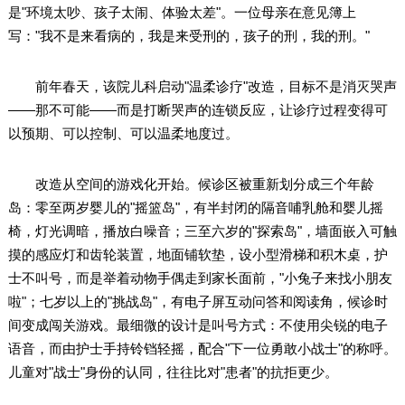
是"环境太吵、孩子太闹、体验太差"。一位母亲在意见簿上
写："我不是来看病的，我是来受刑的，孩子的刑，我的刑。"
前年春天，该院儿科启动"温柔诊疗"改造，目标不是消灭哭声
——那不可能——而是打断哭声的连锁反应，让诊疗过程变得可
以预期、可以控制、可以温柔地度过。
改造从空间的游戏化开始。候诊区被重新划分成三个年龄
岛：零至两岁婴儿的"摇篮岛"，有半封闭的隔音哺乳舱和婴儿摇
椅，灯光调暗，播放白噪音；三至六岁的"探索岛"，墙面嵌入可触
摸的感应灯和齿轮装置，地面铺软垫，设小型滑梯和积木桌，护
士不叫号，而是举着动物手偶走到家长面前，"小兔子来找小朋友
啦"；七岁以上的"挑战岛"，有电子屏互动问答和阅读角，候诊时
间变成闯关游戏。最细微的设计是叫号方式：不使用尖锐的电子
语音，而由护士手持铃铛轻摇，配合"下一位勇敢小战士"的称呼。
儿童对"战士"身份的认同，往往比对"患者"的抗拒更少。