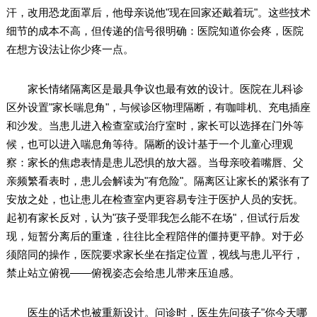
汗，改用恐龙面罩后，他母亲说他"现在回家还戴着玩"。这些技术
细节的成本不高，但传递的信号很明确：医院知道你会疼，医院
在想方设法让你少疼一点。
家长情绪隔离区是最具争议也最有效的设计。医院在儿科诊
区外设置"家长喘息角"，与候诊区物理隔断，有咖啡机、充电插座
和沙发。当患儿进入检查室或治疗室时，家长可以选择在门外等
候，也可以进入喘息角等待。隔断的设计基于一个儿童心理观
察：家长的焦虑表情是患儿恐惧的放大器。当母亲咬着嘴唇、父
亲频繁看表时，患儿会解读为"有危险"。隔离区让家长的紧张有了
安放之处，也让患儿在检查室内更容易专注于医护人员的安抚。
起初有家长反对，认为"孩子受罪我怎么能不在场"，但试行后发
现，短暂分离后的重逢，往往比全程陪伴的僵持更平静。对于必
须陪同的操作，医院要求家长坐在指定位置，视线与患儿平行，
禁止站立俯视——俯视姿态会给患儿带来压迫感。
医生的话术也被重新设计。问诊时，医生先问孩子"你今天哪