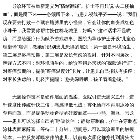
导诊环节被重新定义为"情绪翻译"。护士不再只说"去二楼抽
血"，而是蹲下来——必须蹲下来，与患儿视线平齐——说："我们
现在要去打败一个藏在胳膊里的小怪兽，它会让你的血变成红色
小珠子，我需要你帮忙按住棉花城堡，好吗？"这种话术不是哄
骗，而是给医疗行为赋予游戏叙事。医院为导诊护士开设"儿童心
理翻译"培训，教她们识别患儿恐惧的层次：第一层是环境陌生，
第二层是疼痛预期，第三层是家长焦虑的投射。针对不同层次，
翻译方式不同：对环境陌生的，给诊室钥匙形状的"探险通行证"；
对疼痛预期的，提供"疼痛温度计"卡片，让患儿自己指认有多疼；
对家长焦虑的，则轻声提醒："您先深呼吸，孩子看着您呢。"
无痛操作技术是硬件层面的温柔。医院引进无痛采血针，进
针速度比传统针快三倍，痛感降低七成；雾化治疗不再用冰冷的
塑料面罩，而是提供动物造型的硅胶面罩——小熊、海豚、恐龙
——患儿可以选择自己的"呼吸伙伴"；静脉穿刺前，护士在穿刺点
涂抹表面麻醉膏，等待二十分钟，期间患儿可以玩诊室里的触摸
绘本。一位反复哮喘发作的患儿，以前每次雾化都挣扎到满头大