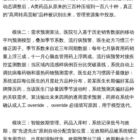
动态调整后，A类药品从原来的三百种压缩到一百八十种，真正
的"高周转高贡献"品种被识别出来，管理资源集中投放。
模块二：需求预测算法。医院引入基于历史销售数据的移动
平均预测模型，叠加季节系数、流行病预警、医生处方习惯三个
修正因子。季节系数来自近三年同期数据：每年七月肠胃用药销
量上浮三成，十一月心脑血管用药上浮两成。流行病预警对接疾
控监测数据：当区域内流感样病例百分比突破基线，系统自动上
调抗病毒药物和退热药物预测需求。医生处方习惯因子最微妙：
系统追踪每位医生的月度处方品种分布，若某医生长期偏好某品
牌降压药，当该医生门诊量因季节波动时，系统预测其偏好品种
的关联需求。算法输出未来四周的逐周需求预测，药师在系统中
确认或人工 override ， override 必须填写原因，用于模型迭代。
模块三：智能效期管理。药品入库时，系统记录批号与效
期，按"先进先出"原则自动分配货架位置，近效期药品被系统锁定
至专用货位，出库时强制优先。效期预警分三级：效期剩余六个