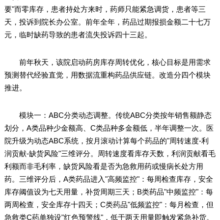
要"而零库存，患者持处方来时，药师只能紧急调货，患者等三
天，投诉到院长办公室。前年全年，药品过期报损金额二十七万
元，临时缺药导致的患者流失投诉四十三起。
前年秋天，该院启动药房库存周转优化，核心目标是用需求
预测替代经验直觉，用数据流重构药品供应链。改造分四个模块
推进。
模块一：ABC分类动态调整。传统ABC分类按年销售额静态
划分，A类品种少金额高、C类品种多金额低，半年调整一次。医
院升级为动态ABC系统，按月滚动计算每个药品的"周转速度-利
润贡献-缺货风险"三维评分。周转速度看库存天数，利润贡献看毛
利额而非毛利率，缺货风险看是否为急救用药或慢病长处方用
药。三维评分后，A类药品进入"高频监控"：每周检查库存，安全
库存阈值设为七天用量，补货周期三天；B类药品"中频监控"：每
两周检查，安全库存十四天；C类药品"低频监控"：每月检查，但
急救类C药单独设"红色预警线"，低于两天用量即触发紧急补货。