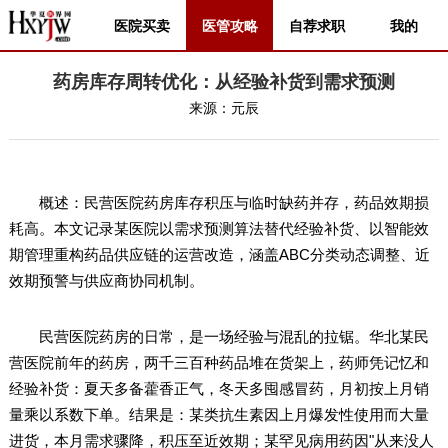
医院买卖
医管攻略
自荐求职
我的
药房库存周转优化：从经验补货到需求预测
来源：
元辰
概述：民营医院药房库存积压与临时缺药并存，药品效期损
耗高。本文记录某医院以需求预测算法替代经验补货、以智能效
期管理重构药品供应链的运营改造，涵盖ABC分类动态调整、近
效期预警与供应商协同机制。
民营医院药房的日常，是一场经验与混乱的拉锯。华北某民
营医院前年的药房，两千三百种药品堆在货架上，药师凭记忆和
经验补货：夏天多备藿香正气，冬天多囤感冒药，月初按上月销
量乘以系数下单。结果是：某类抗生素因上月爆发性使用而大量
进货，本月需求骤降，积压至近效期；某罕见病用药因"从来没人