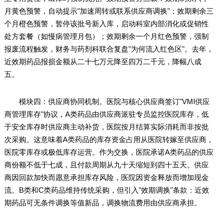
月黄色预警，自动提示"加速周转或联系供应商调换"；效期剩余三
个月橙色预警，暂停该批号新入库，启动科室内部消化或促销性
处方套餐（如慢病管理月包）；效期剩余一个月红色预警，强制
报废流程触发，财务与药剂科联合复盘"为何流入红色区"。去年，
近效期药品报损金额从二十七万元降至四万二千元，降幅八成
五。
模块四：供应商协同机制。医院与核心供应商签订"VMI供应
商管理库存"协议，A类药品由供应商派驻专员监控医院库存，低
于安全库存时供应商主动补货，医院按月结算实际消耗而非按批
次采购。这意味着A类药品的库存资金占用从医院转嫁至供应商，
医院零库存或极低库存运营。作为交换，医院承诺A类药品的供应
商份额不低于七成，且付款周期从九十天缩短到四十五天。供应
商因回款加快而愿意承担库存风险，医院因资金释放而增加现金
流。B类和C类药品维持传统采购，但引入"效期调换"条款：近效
期药品可无条件调换等值新品，调换物流费用由供应商承担。