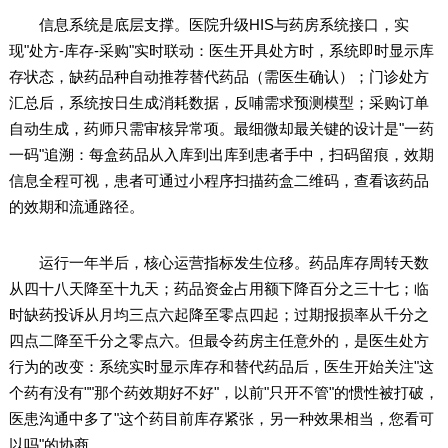
信息系统是底层支撑。医院升级HIS与药房系统接口，实
现"处方-库存-采购"实时联动：医生开具处方时，系统即时显示库
存状态，缺药品种自动推荐替代药品（需医生确认）；门诊处方
汇总后，系统按日生成消耗数据，反哺需求预测模型；采购订单
自动生成，药师只需审核异常项。最细微却最关键的设计是"一药
一码"追溯：每盒药品从入库到出库到患者手中，扫码留痕，效期
信息全程可视，患者可通过小程序扫描药盒二维码，查看该药品
的效期和流通路径。
运行一年半后，核心运营指标发生位移。药品库存周转天数
从四十八天降至十九天；药品资金占用额下降百分之三十七；临
时缺药投诉从月均三点六起降至零点四起；过期报损率从千分之
四点二降至千分之零点六。但最令药房主任意外的，是医生处方
行为的改变：系统实时显示库存和替代药品后，医生开始关注"这
个药有没有""那个药效期好不好"，以前"只开不管"的惯性被打破，
医患沟通中多了"这个药目前库存紧张，另一种效果相当，您看可
以吗"的协商。