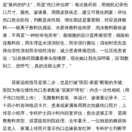
是"换药的护士"，而是"伤口评估师"：每次换药前，用相机记录伤
口尺寸、颜色、渗液量、周围皮肤状态，建立可视化档案；评估
伤口愈合阶段，判断是炎性期、增生期还是重塑期，对应选择敷
料——银离子敷料抗感染、水胶体敷料促肉芽、泡沫敷料吸收渗
液，不再是"一种纱布包所有"。最细微的设计是疼痛管理：揭除粘
连敷料前，用生理盐水浸润软化，而非强行撕拉；清创时优先选
择自溶性清创而非锐性清创，减少患者疼痛恐惧。一位压疮患者
说："以前换药我攥着拳头咬嘴唇，现在她让我先深呼吸，说'我数
到三，您呼气'，真的没那么疼了。"
居家远程指导是第二步，也是打破"医院-家庭"断裂的关键。
医院为每位慢性伤口患者配备"居家护理包"：内含一次性相机（用
于伤口拍照上传）、无菌敷料套装、体温计、渗液量记录卡、二
十四小时咨询电话卡片。患者或家属每周两次拍摄伤口照片，上
传至小程序，专科护士四小时内回复评估：愈合进展正常、需调
整敷料类型、或需提前到院处理。去年夏天，一位独居的糖尿病
足老人，家属上传照片显示伤口边缘新发红肿，专科护士判断早