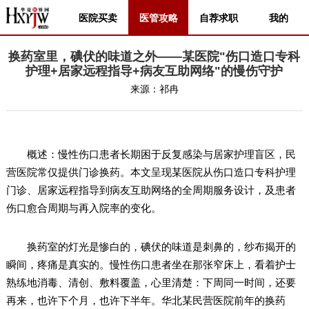
医院买卖
医管攻略
自荐求职
我的
换药室里，碘伏的味道之外——某医院"伤口造口专科
护理+居家远程指导+病友互助网络"的慢伤守护
来源：
祁冉
概述：慢性伤口患者长期困于反复感染与居家护理盲区，民
营医院常仅提供门诊换药。本文呈现某医院从伤口造口专科护理
门诊、居家远程指导到病友互助网络的全周期服务设计，及患者
伤口愈合周期与再入院率的变化。
换药室的灯光是惨白的，碘伏的味道是刺鼻的，纱布揭开的
瞬间，疼痛是真实的。慢性伤口患者坐在那张窄床上，看着护士
熟练地消毒、清创、敷料覆盖，心里清楚：下周同一时间，还要
再来，也许下个月，也许下半年。华北某民营医院前年的换药