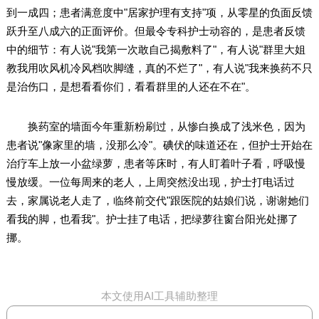
到一成四；患者满意度中"居家护理有支持"项，从零星的负面反馈
跃升至八成六的正面评价。但最令专科护士动容的，是患者反馈
中的细节：有人说"我第一次敢自己揭敷料了"，有人说"群里大姐
教我用吹风机冷风档吹脚缝，真的不烂了"，有人说"我来换药不只
是治伤口，是想看看你们，看看群里的人还在不在"。
换药室的墙面今年重新粉刷过，从惨白换成了浅米色，因为
患者说"像家里的墙，没那么冷"。碘伏的味道还在，但护士开始在
治疗车上放一小盆绿萝，患者等床时，有人盯着叶子看，呼吸慢
慢放缓。一位每周来的老人，上周突然没出现，护士打电话过
去，家属说老人走了，临终前交代"跟医院的姑娘们说，谢谢她们
看我的脚，也看我"。护士挂了电话，把绿萝往窗台阳光处挪了
挪。
本文使用AI工具辅助整理