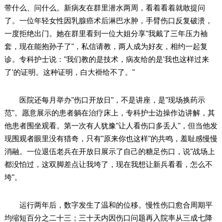
带什么、问什么。新病友在群里潜水两周，看着看着就敢提问
了。一位年轻女性因乳腺癌术后淋巴水肿，手臂伤口反复破溃，
一度拒绝出门。她在群里看到一位大姐分享"我戴了三年压力袖
套，现在能抱孙子了"，私信请教，两人成为好友，相约一起复
诊。专科护士说："我们教的是技术，病友给的是'我也这样过来
了'的证明。这种证明，白大褂给不了。"
医院还每月举办"伤口开放日"，不是讲座，是"现场换药示
范"。愿意展示的患者躺在治疗床上，专科护士边操作边讲解，其
他患者围坐观看。第一次有人犹豫"让人看伤口多丢人"，但当他发
现围观者眼里没有猎奇，只有"原来你也这样"的共鸣，羞耻感慢慢
消融。一位退伍老兵在开放日展示了自己的糖足伤口，说"战场上
都没怕过，这双脚差点让我垮了，现在我想让新兵看看，怎么不
垮"。
运行两年后，数字发生了温和的位移。慢性伤口愈合周期平
均缩短百分之二十三；三十天内因伤口问题再入院率从三成七降