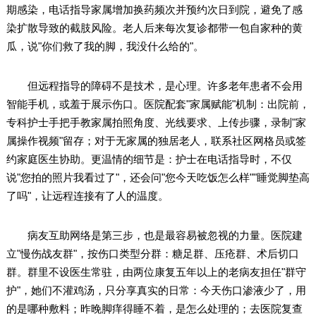
期感染，电话指导家属增加换药频次并预约次日到院，避免了感
染扩散导致的截肢风险。老人后来每次复诊都带一包自家种的黄
瓜，说"你们救了我的脚，我没什么给的"。
但远程指导的障碍不是技术，是心理。许多老年患者不会用
智能手机，或羞于展示伤口。医院配套"家属赋能"机制：出院前，
专科护士手把手教家属拍照角度、光线要求、上传步骤，录制"家
属操作视频"留存；对于无家属的独居老人，联系社区网格员或签
约家庭医生协助。更温情的细节是：护士在电话指导时，不仅
说"您拍的照片我看过了"，还会问"您今天吃饭怎么样""睡觉脚垫高
了吗"，让远程连接有了人的温度。
病友互助网络是第三步，也是最容易被忽视的力量。医院建
立"慢伤战友群"，按伤口类型分群：糖足群、压疮群、术后切口
群。群里不设医生常驻，由两位康复五年以上的老病友担任"群守
护"，她们不灌鸡汤，只分享真实的日常：今天伤口渗液少了，用
的是哪种敷料；昨晚脚痒得睡不着，是怎么处理的；去医院复查