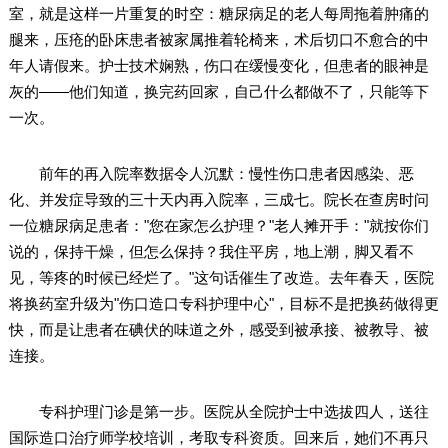
室，就是这样一片重复的时空：糖尿病足的老人每周拖着肿痛的
腿来，压疮的卧床患者被家属推着轮椅来，术后切口不愈合的中
年人请假来。护士技术娴熟，伤口在缓慢变化，但患者的眼神是
灰的——他们知道，换完药回家，自己什么都做不了，只能等下
一次。
前年的再入院率数据令人沉默：慢性伤口患者因感染、恶
化、并发症导致的三十天内再入院率，三成七。院长在查房时问
一位糖尿病足患者："您在家怎么护理？"老人摊开手："就按你们
说的，保持干燥，但怎么保持？我住平房，地上潮，脚又看不
见，等疼的时候已经烂了。"这句话催生了改造。去年春天，医院
将换药室升级为"伤口造口专科护理中心"，目标不是把换药做得更
快，而是让患者在碘伏的味道之外，感受到被承接、被教导、被
连接。
专科护理门诊是第一步。医院从全院护士中选拔四人，送往
国际造口治疗师学校培训，考取专科资质。回来后，她们不再只